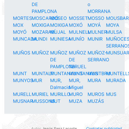
DE
o
PAMPLONA
MORRANA
MORTES
MOSCARDÓ
MOSEO
MOSSET
MOSSO
MOUSBAR
MOX
MOXIGA
MOXIGA
MOXÓ
MOYÁ
MOYA
MOYÓ
MOZARABÍ
MUJAL
MULNELL
MULNER
MULSA
MUNCADA
MUNDI
MUNIESA
MUNÍO
MUNIR
MUÑOCE
SERRANO
MUÑOS
MUÑOZ
MUÑOZ
MUÑOZ
MUÑOZ-
MUNSUA
DE
DE
SERRANO
PAMPLONA
TERUEL
MUNT
MUNTALT
MUNTANYANS
MUNTANYAS
MUNTBRU
MUNTELL
MUNYOS
MUR
MUR,
MUR,
MURA
MURADA
Dalmacio
Miguel
MURELL
MURIEL
MURILLO
MURO
MUROS
MUS
MUSNAR
MUSSONS
MUT
MUZA
MUZÁS
Autor
Jesús Sanz Lacorte
.
Contratar publicidad