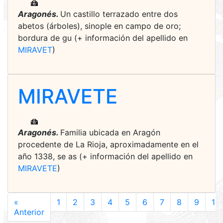
Aragonés.
Un castillo terrazado entre dos
abetos (árboles), sinople en campo de oro;
bordura de gu (+ información del apellido en
MIRAVET
)
MIRAVETE
Aragonés.
Familia ubicada en Aragón
procedente de La Rioja, aproximadamente en el
año 1338, se as (+ información del apellido en
MIRAVETE
)
«
1
2
3
4
5
6
7
8
9
10
Anterior