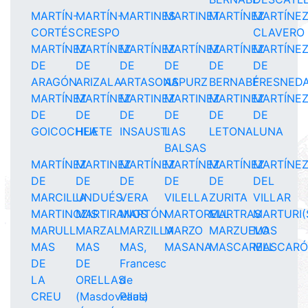
MARTÍN-
MARTÍN-
MARTINES
MARTINET
MARTÍNEZ
MARTÍNE
CORTÉS
CRESPO
CLAVERO
MARTÍNEZ
MARTÍNEZ
MARTÍNEZ
MARTÍNEZ
MARTÍNEZ
MARTÍNE
DE
DE
DE
DE
DE
DE
ARAGÓN
ARIZALA
ARTASONA
ASPURZ
BERNABÉ
FRESNED
MARTÍNEZ
MARTÍNEZ
MARTINEZ
MARTINEZ
MARTINEZ
MARTÍNE
DE
DE
DE
DE
DE
DE
GOICOCHEA
HUETE
INSAUSTI
LAS
LETONA
LUNA
BALSAS
MARTÍNEZ
MARTINEZ
MARTÍNEZ
MARTÍNEZ
MARTÍNEZ
MARTÍNE
DE
DE
DE
DE
DE
DEL
MARCILLA
UNDUÉS
VERA
VILELLA
ZURITA
VILLAR
MARTINOZIS
MARTIRANOS
MARTÓN
MARTORELL
MARTRAS
MARTURI(
MARULL
MARZAL
MARZILLA
MARZO
MARZUELO
MAS
MAS
MAS
MAS,
MASANA
MASCARELL
MASCAR
DE
DE
Francesc
LA
ORELLAS
de
CREU
(Masdovellas)
Paula