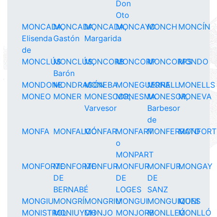
Don
Oto
MONCADA,
MONCADA,
MONCADA,
MONCAYO
MONCH
MONCÍN
Elisenda
Gastón
Margarida
de
MONCLÚS
MONCLÚS,
MONCORB
MONCORP
MONCORPS
MONDO
Barón
MONDONE
MONDRAGÓN
MONEBA
MONEGUERRA
MONELL
MONELLS
MONEO
MONER
MONESCOR,
MONESMA
MONESOR,
MONEVA
Varvesor
Barbesor
de
MONFA
MONFALCÓ
MONFAR
MONFART
MONFERRATO
MONFORT
o
MONPART
MONFORTE
MONFORTE
MONFUR
MONFUR
MONFUR
MONGAY
DE
DE
DE
BERNABÉ
LOGES
SANZ
MONGIU
MONGRÍ
MONGRIU
MONGUI
MONGUIQUES
MONI
MONISTROL
MONIUYCH
MONJO
MONJORB
MONLLEÓ
MONLLÓ