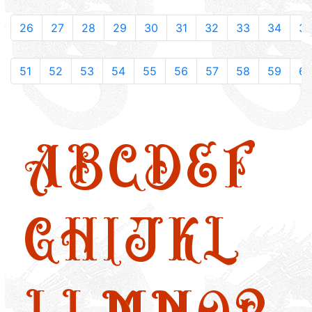
26
27
28
29
30
31
32
33
34
3
51
52
53
54
55
56
57
58
59
6
A
B
C
D
E
F
G
H
I
J
K
L
LL
M
N
O
P