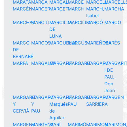
MARATA
MARÇÀ
MARÇAL
MARCÉ
MARCELL
MARCELL
MARCÉN
MARCER
MARÇET
MARCH
MARCH,
MARCHA
Isabel
MARCHAL
MARCILLA
MARCILLA
MARCILLO
MARCÓ
MARCO
DE
LUNA
MARCO
MARCOS
MARCUELLO
MARCÚS
MAREÑOSA
MARÉS
DE
BERNABÉ
MARFA
MARGALEF
MARGARIT
MARGARIT
MARGARIT
MARGARI
I DE
PAU,
Don
Joan
MARGARIT
MARGARIT
MARGARIT,
MARGARIT-
MARGARIT-
MARGEN
Y
Y
Marqués
PAU
SARRIERA
CERVIÀ
PAU
de
Aguilar
MARGENS
MARGENS
MARÍ
MARIMÓ
MARIMON
MARIMON