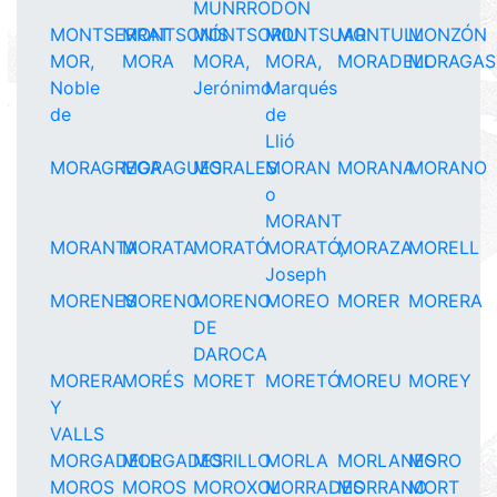
MUNRRODON
MONTSERRAT
MONTSONÍS
MONTSORIU
MONTSUAR
MONTULL
MONZÓN
MOR,
MORA
MORA,
MORA,
MORADELL
MORAGAS
Noble
Jerónimo
Marqués
de
de
Llió
MORAGREGA
MORAGUES
MORALES
MORAN
MORANA
MORANO
o
MORANT
MORANTA
MORATA
MORATÓ
MORATÓ,
MORAZA
MORELL
Joseph
MORENES
MORENO
MORENO
MOREO
MORER
MORERA
DE
DAROCA
MORERA
MORÉS
MORET
MORETÓ
MOREU
MOREY
Y
VALLS
MORGADELL
MORGADES
MORILLO
MORLA
MORLANES
MORO
MOROS
MOROS
MOROXOL
MORRADES
MORRANO
MORT