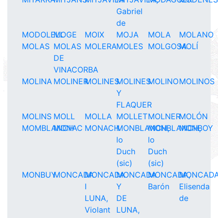
Gabriel
de
MODOLELL
MOGE
MOIX
MOJA
MOLA
MOLANO
MOLAS
MOLAS
MOLERA
MOLES
MOLGOSA
MOLÍ
DE
VINACORBA
MOLINA
MOLINER
MOLINES
MOLINES
MOLINO
MOLINOS
Y
FLAQUER
MOLINS
MOLL
MOLLA
MOLLET
MOLNER
MOLÓN
MOMBLANCH
MONAC
MONACH
MONBLANCH,
MONBLANCH,
MONBOY
lo
lo
Duch
Duch
(sic)
(sic)
MONBUY
MONCADA
MONCADA
MONCADA
MONCADA,
MONCADA
I
Y
Barón
Elisenda
LUNA,
DE
de
Violant
LUNA,