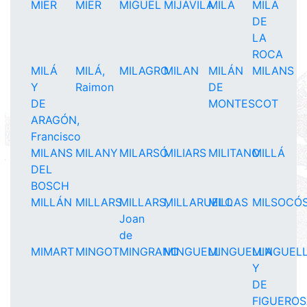
MIER
MIER
MIGUEL
MIJAVILA
MILÁ
MILA
DE
LA
ROCA
MILÁ
MILÁ,
MILAGRO
MILAN
MILÁN
MILANS
Y
Raimon
DE
DE
MONTESCOT
ARAGÓN,
Francisco
MILANS
MILANY
MILARSÓ
MILIARS
MILITANO
MILLÁ
DEL
BOSCH
MILLÁN
MILLARS
MILLARS,
MILLARUELO
MILLAS
MILSOCÓ
Joan
de
MIMART
MINGOT
MINGRANO
MINGUELL
MINGUELLA
MINGUEL
Y
DE
FIGUERO