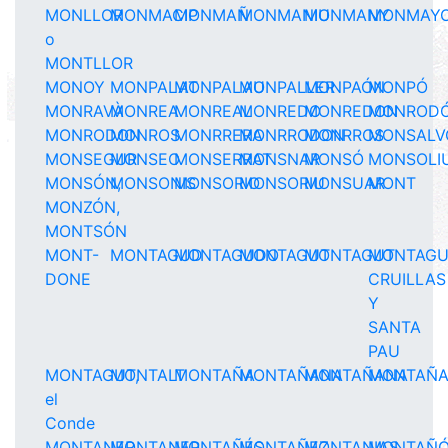
MONLLOR
MONMACIP
MONMAÑ
MONMANIU
MONMANY
MONMAY
o
MONTLLOR
MONOY
MONPALAT
MONPALAU
MONPALLER
MONPAÓN
MONPÓ
MONRAVÀ
MONREA
MONREAL
MONREDO
MONREDON
MONROD
MONRODON
MONROS
MONRRERA
MONRRODON
MONRROS
MONSALV
MONSEGUR
MONSEO
MONSERRAT
MONSNAR
MONSÓ
MONSOLI
MONSÓN,
MONSONIS
MONSORIO
MONSORIU
MONSUAR
MONT
MONZÓN,
MONTSÓN
MONT-
MONTAGUD
MONTAGUDO
MONTAGUT
MONTAGUT
MONTAGU
DONE
CRUILLAS
Y
SANTA
PAU
MONTAGUT,
MONTALT
MONTAÑA
MONTAÑANA
MONTAÑANA
MONTAÑ
el
Conde
MONTANER
MONTANER,
MONTAÑÉS
MONTAÑEZ
MONTANIAS
MONTAÑ