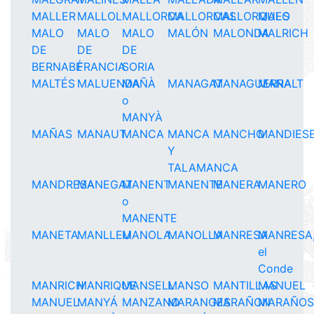
MALLER
MALLOL
MALLORCA
MALLORCAS
MALLORQUES
MALO
MALO
MALO
MALO
MALÓN
MALONDA
MALRICH
DE
DE
DE
BERNABÉ
FRANCIA
SORIA
MALTÉS
MALUENDA
MAÑÀ
MANAGAT
MANAGUERRA
MANALT
o
MANYÀ
MAÑAS
MANAUT
MANCA
MANCA
MANCHO
MANDIES
Y
TALAMANCA
MANDRESA
MANEGAT
MANENT
MANENTE
MANERA
MANERO
o
MANENTE
MANETA
MANLLEU
MANOLA
MANOLLA
MANRESA
MANRESA
el
Conde
MANRICH
MANRIQUE
MANSELL
MANSO
MANTILLAS
MANUEL
MANUEL
MANYÁ
MANZANO
MARANGES
MARAÑON
MARAÑOS