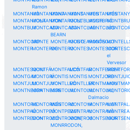
Ramon
MONTANYÀ
MONTANYANA
MONTANYANS
MONTANYES
MONTANYÉS
MONTAN
MONTANYOLA
MONTANYON
MONTARGULL
MONTBLANCH
MONTBRIÓ
MONTBR
MONTBUY
MONTCADA
MONTCADA-
MONTCLAR
MONTCLÚS
MONTCO
BEARN
MONTCORP
MONTE
MONTEAGUDO
MONTEARAGÓN
MONTEGUT
MONTELL
MONTER
MONTERDE
MONTERO
MONTES
MONTESCOR
MONTESC
el
Vervesor
MONTESQUIU
MONTFÁ
MONTFALCÓ
MONTFAR
MONTFERRER
MONTFOR
MONTGAY
MONTGRÍ
MONTIS
MONTIS
MONTJORB
MONTJUI
MONTJULI
MONTJUYCH
MONTLLEÓ
MONTLLER
MONTMANIU
MONTMA
MONTNEGRA
MONTNEGRE
MONTOLIU
MONTOLIU
MONTOLIU,
MONTORI
Dalmacio
MONTORIS
MONTORNÉS
MONTORO
MONTOYA
MONTPALAT
MONTPAL
MONTPAÓ
MONTPEÓ
MONTPEZAT
MONTRAL
MONTRAVÀ
MONTREA
MONTREDON
MONTRODÓ
MONTRODON,
MONTROS
MONTSEGUR
MONTSEN
MONRRODON,