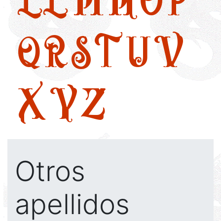
Q
R
S
T
U
V
X
Y
Z
Otros
apellidos