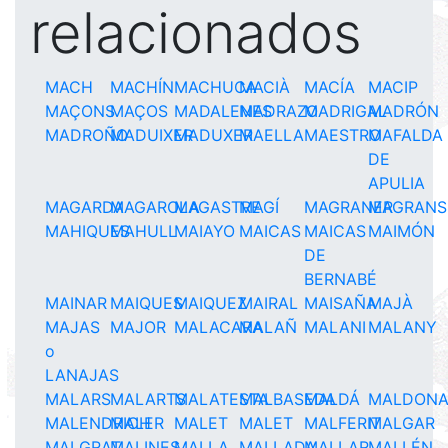
relacionados
MACH
MACHÍN
MACHUCA
MACIÀ
MACÍA
MACIP
MAÇONS
MAÇOS
MADALENES
MADRAZO
MADRIGAL
MADRÓN
MADROÑO
MADUIXER
MADUXER
MAELLA
MAESTRO
MAFALDA
DE
APULIA
MAGARDA
MAGAROLA
MAGASTRE
MAGÍ
MAGRANER
MAGRANS
MAHIQUES
MAHULL
MAIAYO
MAICAS
MAICAS
MAIMÓN
DE
BERNABÉ
MAINAR
MAIQUES
MAIQUEZ
MAIRAL
MAISAÑA
MAJÀ
MAJAS
MAJOR
MALACARA
MALAÑ
MALANI
MALANY
o
LANAJAS
MALARS
MALARTS
MALATESTA
MALBASEDA
MALDÁ
MALDON
MALENDRICH
MALER
MALET
MALET
MALFERIT
MALGAR
MALGRAT
MALINES
MALLA
MALLADA
MALLAR
MALLÉN