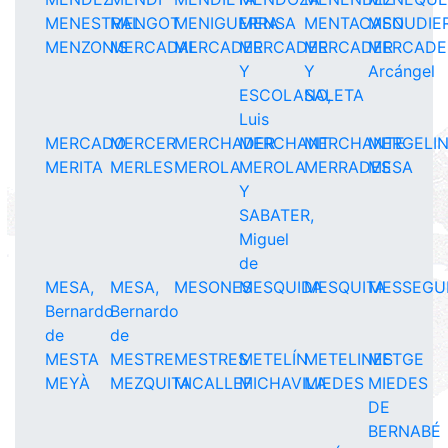
MENESTRAL
MENGOT
MENIGUERRA
MENSA
MENTACASO
MENUDIE
MENZONIS
MERCADAL
MERCADER
MERCADER
MERCADER
MERCADE
Y
Y
Arcángel
ESCOLANO,
SALETA
Luis
MERCADO
MERCER
MERCHADER
MERCHANT
MERCHANTE
MERGELI
MERITA
MERLES
MEROLA
MEROLA
MERRADES
MESA
Y
SABATER,
Miguel
de
MESA,
MESA,
MESONES
MESQUIDA
MESQUITA
MESSEGU
Bernardo
Bernardo
de
de
MESTA
MESTRE
MESTRES
METELÍN
METELINES
METGE
MEYÀ
MEZQUITA
MICALLEF
MICHAVILA
MIEDES
MIEDES
DE
BERNABÉ