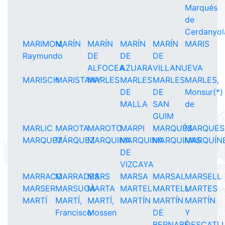
Marqués
de
Cerdanyol
MARIMON,
MARÍN
MARÍN
MARÍN
MARÍN
MARIS
Raymundo
DE
DE
DE
ALFOCEA
AZUARA
VILLANUEVA
MARISCH
MARISTANY
MARLES
MARLES
MARLES
MARLES,
DE
DE
Monsur(*)
MALLA
SAN
de
GUIM
MARLIC
MAROTA
MAROTO
MARPI
MARQUÉS
MARQUES
MARQUET
MÁRQUEZ
MARQUINA
MARQUINA
MARQUINAS
MARQUÍN
DE
VIZCAYA
MARRACO
MARRADES
MARS
MARSA
MARSAL
MARSELL
MARSER
MARSUGÀ
MARTA
MARTEL
MARTELL
MARTES
MARTÍ
MARTÍ,
MARTÍ,
MARTÍN
MARTÍN
MARTÍN
Francisco
Mossen
DE
Y
BERNABÉ
DESCATL