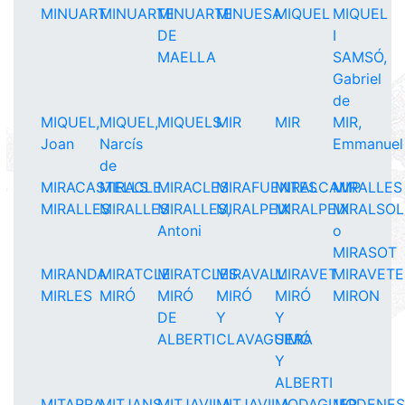
MINUART
MINUARTE
MINUARTE
MINUESA
MIQUEL
MIQUEL
DE
I
MAELLA
SAMSÓ,
Gabriel
de
MIQUEL,
MIQUEL,
MIQUELS
MIR
MIR
MIR,
Joan
Narcís
Emmanuel
de
MIRACASTELLS
MIRACLE
MIRACLES
MIRAFUENTES
MIRALCAMP
MIRALLES
MIRALLES
MIRALLES
MIRALLES,
MIRALPEIX
MIRALPEIX
MIRALSOL
Antoni
o
MIRASOT
MIRANDA
MIRATCLE
MIRATCLES
MIRAVALL
MIRAVET
MIRAVETE
MIRLES
MIRÓ
MIRÓ
MIRÓ
MIRÓ
MIRON
DE
Y
Y
ALBERTI
CLAVAGUERA
SIMÓ
Y
ALBERTI
MITARRA
MITJANS
MITJAVILA
MITJAVILA,
MODAGUER
MODENE