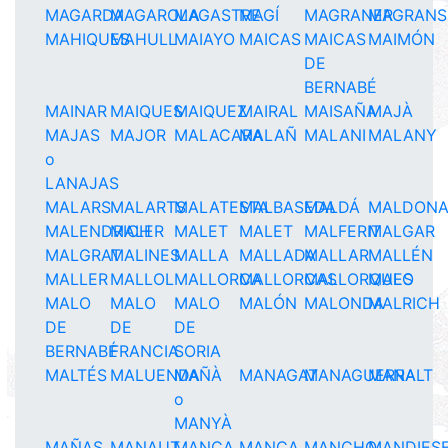
MAGARDA
MAGAROLA
MAGASTRE
MAGÍ
MAGRANER
MAGRANS
MAHIQUES
MAHULL
MAIAYO
MAICAS
MAICAS
MAIMÓN
DE
BERNABÉ
MAINAR
MAIQUES
MAIQUEZ
MAIRAL
MAISAÑA
MAJÀ
MAJAS
MAJOR
MALACARA
MALAÑ
MALANI
MALANY
o
LANAJAS
MALARS
MALARTS
MALATESTA
MALBASEDA
MALDÁ
MALDON
MALENDRICH
MALER
MALET
MALET
MALFERIT
MALGAR
MALGRAT
MALINES
MALLA
MALLADA
MALLAR
MALLÉN
MALLER
MALLOL
MALLORCA
MALLORCAS
MALLORQUES
MALO
MALO
MALO
MALO
MALÓN
MALONDA
MALRICH
DE
DE
DE
BERNABÉ
FRANCIA
SORIA
MALTÉS
MALUENDA
MAÑÀ
MANAGAT
MANAGUERRA
MANALT
o
MANYÀ
MAÑAS
MANAUT
MANCA
MANCA
MANCHO
MANDIES