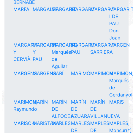
BERNABÉ
MARFA
MARGALEF
MARGARIT
MARGARIT
MARGARIT
MARGARI
I DE
PAU,
Don
Joan
MARGARIT
MARGARIT
MARGARIT,
MARGARIT-
MARGARIT-
MARGEN
Y
Y
Marqués
PAU
SARRIERA
CERVIÀ
PAU
de
Aguilar
MARGENS
MARGENS
MARÍ
MARIMÓ
MARIMON
MARIMON
Marqués
de
Cerdanyol
MARIMON,
MARÍN
MARÍN
MARÍN
MARÍN
MARIS
Raymundo
DE
DE
DE
ALFOCEA
AZUARA
VILLANUEVA
MARISCH
MARISTANY
MARLES
MARLES
MARLES
MARLES,
DE
DE
Monsur(*)