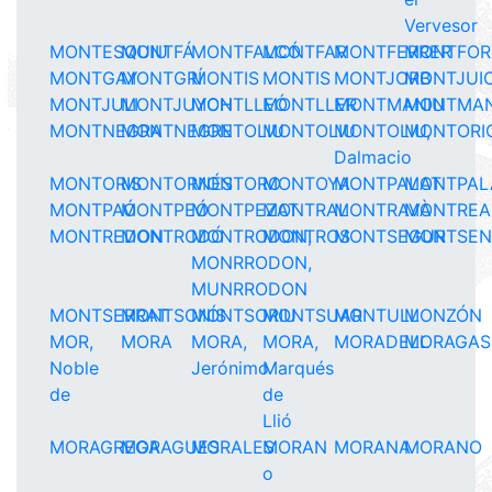
Vervesor
MONTESQUIU
MONTFÁ
MONTFALCÓ
MONTFAR
MONTFERRER
MONTFOR
MONTGAY
MONTGRÍ
MONTIS
MONTIS
MONTJORB
MONTJUI
MONTJULI
MONTJUYCH
MONTLLEÓ
MONTLLER
MONTMANIU
MONTMA
MONTNEGRA
MONTNEGRE
MONTOLIU
MONTOLIU
MONTOLIU,
MONTORI
Dalmacio
MONTORIS
MONTORNÉS
MONTORO
MONTOYA
MONTPALAT
MONTPAL
MONTPAÓ
MONTPEÓ
MONTPEZAT
MONTRAL
MONTRAVÀ
MONTREA
MONTREDON
MONTRODÓ
MONTRODON,
MONTROS
MONTSEGUR
MONTSEN
MONRRODON,
MUNRRODON
MONTSERRAT
MONTSONÍS
MONTSORIU
MONTSUAR
MONTULL
MONZÓN
MOR,
MORA
MORA,
MORA,
MORADELL
MORAGAS
Noble
Jerónimo
Marqués
de
de
Llió
MORAGREGA
MORAGUES
MORALES
MORAN
MORANA
MORANO
o