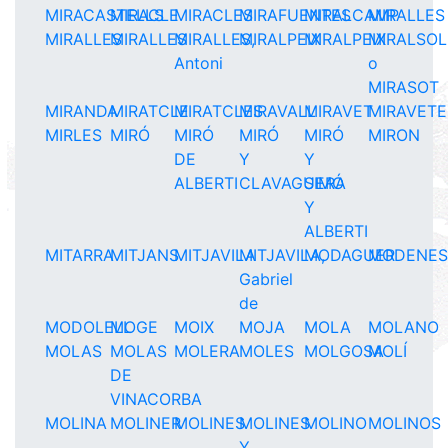
MIRACASTELLS
MIRACLE
MIRACLES
MIRAFUENTES
MIRALCAMP
MIRALLES
MIRALLES
MIRALLES
MIRALLES,
MIRALPEIX
MIRALPEIX
MIRALSOL
Antoni
o
MIRASOT
MIRANDA
MIRATCLE
MIRATCLES
MIRAVALL
MIRAVET
MIRAVETE
MIRLES
MIRÓ
MIRÓ
MIRÓ
MIRÓ
MIRON
DE
Y
Y
ALBERTI
CLAVAGUERA
SIMÓ
Y
ALBERTI
MITARRA
MITJANS
MITJAVILA
MITJAVILA,
MODAGUER
MODENE
Gabriel
de
MODOLELL
MOGE
MOIX
MOJA
MOLA
MOLANO
MOLAS
MOLAS
MOLERA
MOLES
MOLGOSA
MOLÍ
DE
VINACORBA
MOLINA
MOLINER
MOLINES
MOLINES
MOLINO
MOLINOS
Y