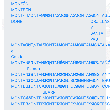
MONZÓN,
MONTSÓN
MONT-
MONTAGUD
MONTAGUDO
MONTAGUT
MONTAGUT
MONTAGU
DONE
CRUILLAS
Y
SANTA
PAU
MONTAGUT,
MONTALT
MONTAÑA
MONTAÑANA
MONTAÑANA
MONTAÑ
el
Conde
MONTANER
MONTANER,
MONTAÑÉS
MONTAÑEZ
MONTANIAS
MONTAÑ
Ramon
MONTANYÀ
MONTANYANA
MONTANYANS
MONTANYES
MONTANYÉS
MONTAN
MONTANYOLA
MONTANYON
MONTARGULL
MONTBLANCH
MONTBRIÓ
MONTBR
MONTBUY
MONTCADA
MONTCADA-
MONTCLAR
MONTCLÚS
MONTCO
BEARN
MONTCORP
MONTE
MONTEAGUDO
MONTEARAGÓN
MONTEGUT
MONTELL
MONTER
MONTERDE
MONTERO
MONTES
MONTESCOR
MONTESC
el