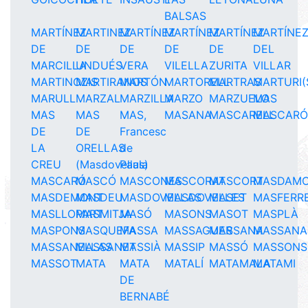
BALSAS
MARTÍNEZ
MARTINEZ
MARTÍNEZ
MARTÍNEZ
MARTÍNEZ
MARTÍNE
DE
DE
DE
DE
DE
DEL
MARCILLA
UNDUÉS
VERA
VILELLA
ZURITA
VILLAR
MARTINOZIS
MARTIRANOS
MARTÓN
MARTORELL
MARTRAS
MARTURI(
MARULL
MARZAL
MARZILLA
MARZO
MARZUELO
MAS
MAS
MAS
MAS,
MASANA
MASCARELL
MASCAR
DE
DE
Francesc
LA
ORELLAS
de
CREU
(Masdovellas)
Paula
MASCARÓ
MASCÓ
MASCONES
MASCORAT
MASCORT
MASDAM
MASDEMONT
MASDEU
MASDOVELLAS
MASDOVELLES
MASET
MASFERR
MASLLOPART
MASMITJA
MASÓ
MASONS
MASOT
MASPLÀ
MASPONS
MASQUEFA
MASSA
MASSAGUER
MASSANA
MASSANA
MASSANELLAS
MASSANET
MASSIÀ
MASSIP
MASSÓ
MASSONS
MASSOT
MATA
MATA
MATALÍ
MATAMALA
MATAMI
DE
BERNABÉ