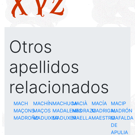
X
Y
Z
Otros
apellidos
relacionados
MACH
MACHÍN
MACHUCA
MACIÀ
MACÍA
MACIP
MAÇONS
MAÇOS
MADALENES
MADRAZO
MADRIGAL
MADRÓN
MADROÑO
MADUIXER
MADUXER
MAELLA
MAESTRO
MAFALDA
DE
APULIA