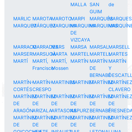
MALLA
SAN
de
GUIM
MARLIC
MAROTA
MAROTO
MARPI
MARQUÉS
MARQUES
MARQUET
MÁRQUEZ
MARQUINA
MARQUINA
MARQUINAS
MARQUÍN
DE
VIZCAYA
MARRACO
MARRADES
MARS
MARSA
MARSAL
MARSELL
MARSER
MARSUGÀ
MARTA
MARTEL
MARTELL
MARTES
MARTÍ
MARTÍ,
MARTÍ,
MARTÍN
MARTÍN
MARTÍN
Francisco
Mossen
DE
Y
BERNABÉ
DESCATL
MARTÍN-
MARTÍN-
MARTINES
MARTINET
MARTÍNEZ
MARTÍNE
CORTÉS
CRESPO
CLAVERO
MARTÍNEZ
MARTÍNEZ
MARTÍNEZ
MARTÍNEZ
MARTÍNEZ
MARTÍNE
DE
DE
DE
DE
DE
DE
ARAGÓN
ARIZALA
ARTASONA
ASPURZ
BERNABÉ
FRESNED
MARTÍNEZ
MARTÍNEZ
MARTINEZ
MARTINEZ
MARTINEZ
MARTÍNE
DE
DE
DE
DE
DE
DE
GOICOCHEA
HUETE
INSAUSTI
LAS
LETONA
LUNA