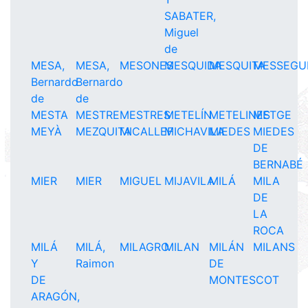
SABATER,
Miguel
de
MESA,
MESA,
MESONES
MESQUIDA
MESQUITA
MESSEGU
Bernardo
Bernardo
de
de
MESTA
MESTRE
MESTRES
METELÍN
METELINES
METGE
MEYÀ
MEZQUITA
MICALLEF
MICHAVILA
MIEDES
MIEDES
DE
BERNABÉ
MIER
MIER
MIGUEL
MIJAVILA
MILÁ
MILA
DE
LA
ROCA
MILÁ
MILÁ,
MILAGRO
MILAN
MILÁN
MILANS
Y
Raimon
DE
DE
MONTESCOT
ARAGÓN,