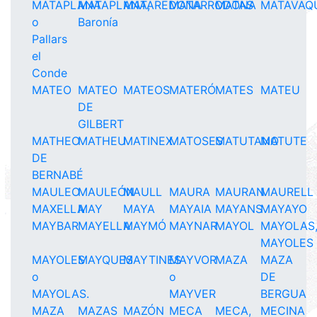
MATAPLANA
MATAPLANA,
MATAREDONA
MATARRODONA
MATAS
MATAVAQ
o
Baronía
Pallars
el
Conde
MATEO
MATEO
MATEOS
MATERÓ
MATES
MATEU
DE
GILBERT
MATHEO
MATHEU
MATINEX
MATOSES
MATUTANO
MATUTE
DE
BERNABÉ
MAULEO
MAULEÓN
MAULL
MAURA
MAURAN
MAURELL
MAXELLA
MAY
MAYA
MAYAIA
MAYANS
MAYAYO
MAYBAR
MAYELLA
MAYMÓ
MAYNAR
MAYOL
MAYOLAS
MAYOLES
MAYOLES
MAYQUES
MAYTINES
MAYVOR
MAZA
MAZA
o
o
DE
MAYOLAS.
MAYVER
BERGUA
MAZA
MAZAS
MAZÓN
MECA
MECA,
MECINA