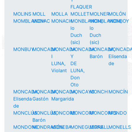
FLAQUER
MOLINS
MOLL
MOLLA
MOLLET
MOLNER
MOLÓN
MOMBLANCH
MONAC
MONACH
MONBLANCH,
MONBLANCH,
MONBOY
lo
lo
Duch
Duch
(sic)
(sic)
MONBUY
MONCADA
MONCADA
MONCADA
MONCADA,
MONCADA
I
Y
Barón
Elisenda
LUNA,
DE
de
Violant
LUNA,
Don
Oto
MONCADA,
MONCADA,
MONCADA,
MONCAYO
MONCH
MONCÍN
Elisenda
Gastón
Margarida
de
MONCLÚS
MONCLÚS,
MONCORB
MONCORP
MONCORPS
MONDO
Barón
MONDONE
MONDRAGÓN
MONEBA
MONEGUERRA
MONELL
MONELLS