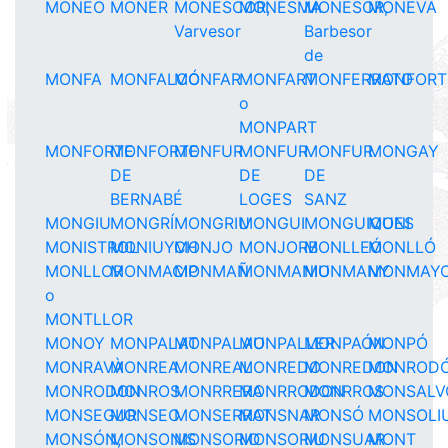
MONEO
MONER
MONESCOR,
MONESMA
MONESOR,
MONEVA
Varvesor
Barbesor
de
MONFA
MONFALCÓ
MONFAR
MONFART
MONFERRATO
MONFORT
o
MONPART
MONFORTE
MONFORTE
MONFUR
MONFUR
MONFUR
MONGAY
DE
DE
DE
BERNABÉ
LOGES
SANZ
MONGIU
MONGRÍ
MONGRIU
MONGUI
MONGUIQUES
MONI
MONISTROL
MONIUYCH
MONJO
MONJORB
MONLLEÓ
MONLLÓ
MONLLOR
MONMACIP
MONMAÑ
MONMANIU
MONMANY
MONMAY
o
MONTLLOR
MONOY
MONPALAT
MONPALAU
MONPALLER
MONPAÓN
MONPÓ
MONRAVÀ
MONREA
MONREAL
MONREDO
MONREDON
MONROD
MONRODON
MONROS
MONRRERA
MONRRODON
MONRROS
MONSALV
MONSEGUR
MONSEO
MONSERRAT
MONSNAR
MONSÓ
MONSOLI
MONSÓN,
MONSONIS
MONSORIO
MONSORIU
MONSUAR
MONT