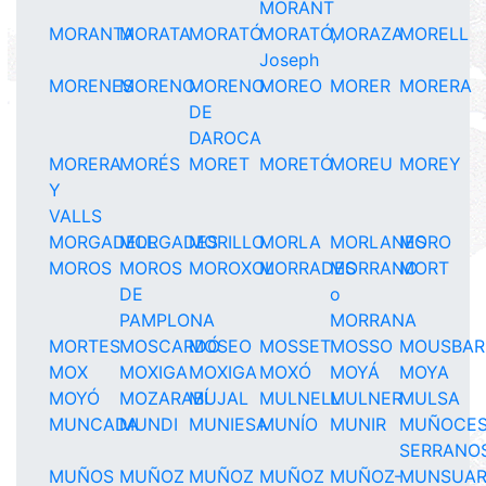
MORANT
MORANTA
MORATA
MORATÓ
MORATÓ,
MORAZA
MORELL
Joseph
MORENES
MORENO
MORENO
MOREO
MORER
MORERA
DE
DAROCA
MORERA
MORÉS
MORET
MORETÓ
MOREU
MOREY
Y
VALLS
MORGADELL
MORGADES
MORILLO
MORLA
MORLANES
MORO
MOROS
MOROS
MOROXOL
MORRADES
MORRANO
MORT
DE
o
PAMPLONA
MORRANA
MORTES
MOSCARDÓ
MOSEO
MOSSET
MOSSO
MOUSBAR
MOX
MOXIGA
MOXIGA
MOXÓ
MOYÁ
MOYA
MOYÓ
MOZARABÍ
MUJAL
MULNELL
MULNER
MULSA
MUNCADA
MUNDI
MUNIESA
MUNÍO
MUNIR
MUÑOCE
SERRANO
MUÑOS
MUÑOZ
MUÑOZ
MUÑOZ
MUÑOZ-
MUNSUA