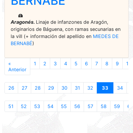
BERNABÉ
Aragonés.
Linaje de infanzones de Aragón,
originarios de Báguena, con ramas secunarias en
la vill (+ información del apellido en
MIEDES DE
BERNABÉ
)
«
1
2
3
4
5
6
7
8
9
10
Anterior
26
27
28
29
30
31
32
33
34
51
52
53
54
55
56
57
58
59
6