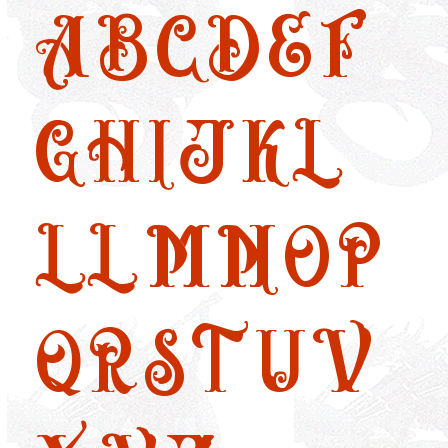
A
B
C
D
E
F
G
H
I
J
K
L
LL
M
N
O
P
Q
R
S
T
U
V