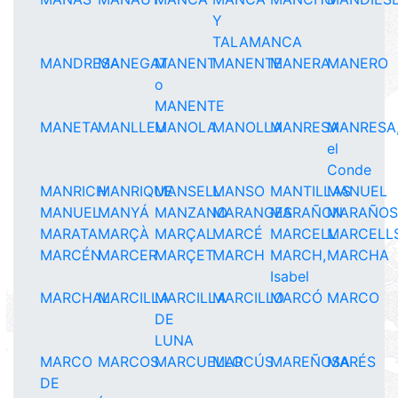
Y
TALAMANCA
MANDRESA
MANEGAT
MANENT
MANENTE
MANERA
MANERO
o
MANENTE
MANETA
MANLLEU
MANOLA
MANOLLA
MANRESA
MANRESA
el
Conde
MANRICH
MANRIQUE
MANSELL
MANSO
MANTILLAS
MANUEL
MANUEL
MANYÁ
MANZANO
MARANGES
MARAÑON
MARAÑOS
MARATA
MARÇÀ
MARÇAL
MARCÉ
MARCELL
MARCELL
MARCÉN
MARCER
MARÇET
MARCH
MARCH,
MARCHA
Isabel
MARCHAL
MARCILLA
MARCILLA
MARCILLO
MARCÓ
MARCO
DE
LUNA
MARCO
MARCOS
MARCUELLO
MARCÚS
MAREÑOSA
MARÉS
DE