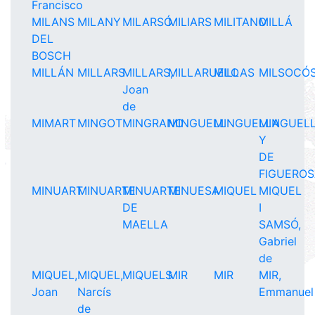
Francisco
MILANS
MILANY
MILARSÓ
MILIARS
MILITANO
MILLÁ
DEL
BOSCH
MILLÁN
MILLARS
MILLARS,
MILLARUELO
MILLAS
MILSOCÓ
Joan
de
MIMART
MINGOT
MINGRANO
MINGUELL
MINGUELLA
MINGUEL
Y
DE
FIGUERO
MINUART
MINUARTE
MINUARTE
MINUESA
MIQUEL
MIQUEL
DE
I
MAELLA
SAMSÓ,
Gabriel
de
MIQUEL,
MIQUEL,
MIQUELS
MIR
MIR
MIR,
Joan
Narcís
Emmanuel
de