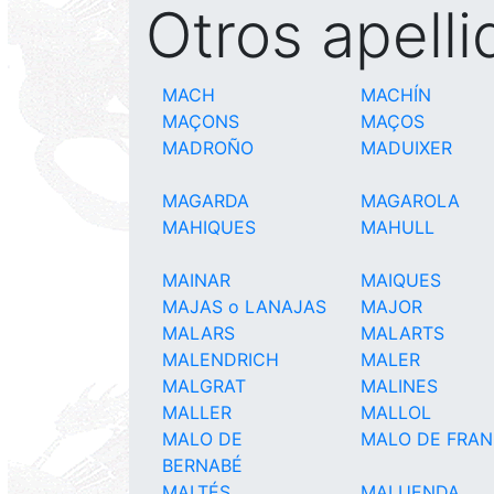
Otros apell
MACH
MACHÍN
MAÇONS
MAÇOS
MADROÑO
MADUIXER
MAGARDA
MAGAROLA
MAHIQUES
MAHULL
MAINAR
MAIQUES
MAJAS o LANAJAS
MAJOR
MALARS
MALARTS
MALENDRICH
MALER
MALGRAT
MALINES
MALLER
MALLOL
MALO DE
MALO DE FRAN
BERNABÉ
MALTÉS
MALUENDA