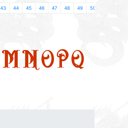
43
44
45
46
47
48
49
50
M
N
O
P
Q