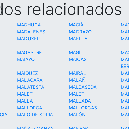
idos relacionados
MACHUCA
MACIÀ
MA
MADALENES
MADRAZO
MA
MADUXER
MAELLA
MA
MAGASTRE
MAGÍ
MA
MAIAYO
MAICAS
MA
BE
MAIQUEZ
MAIRAL
MA
MALACARA
MALAÑ
MA
MALATESTA
MALBASEDA
MA
MALET
MALET
MAL
MALLA
MALLADA
MA
MALLORCA
MALLORCAS
MA
CIA
MALO DE SORIA
MALÓN
MA
MAÑÀ o MANYÀ
MANAGAT
MA