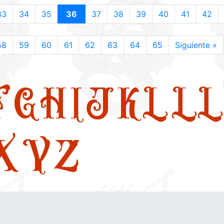
33
34
35
36
37
38
39
40
41
42
58
59
60
61
62
63
64
65
Siguiente »
F
G
H
I
J
K
L
LL
X
Y
Z