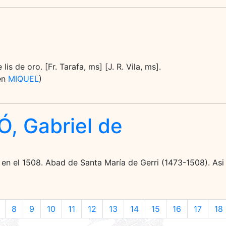
is de oro. [Fr. Tarafa, ms] [J. R. Vila, ms].
 en
MIQUEL
)
, Gabriel de
 en el 1508. Abad de Santa María de Gerri (1473-1508). Asi
8
9
10
11
12
13
14
15
16
17
18