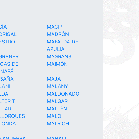
CÍA
MACIP
DRIGAL
MADRÓN
ESTRO
MAFALDA DE
APULIA
GRANER
MAGRANS
ICAS DE
MAIMÓN
RNABÉ
ISAÑA
MAJÀ
LANI
MALANY
LDÁ
MALDONADO
FERIT
MALGAR
LLAR
MALLÉN
LLORQUES
MALO
LONDA
MALRICH
NAGUERRA
MANALT