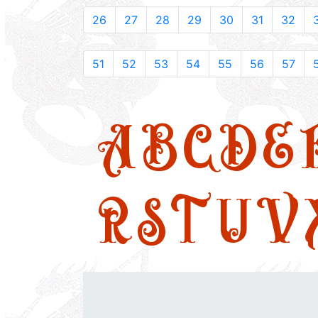
26
27
28
29
30
31
32
51
52
53
54
55
56
57
A
B
C
D
E
R
S
T
U
V