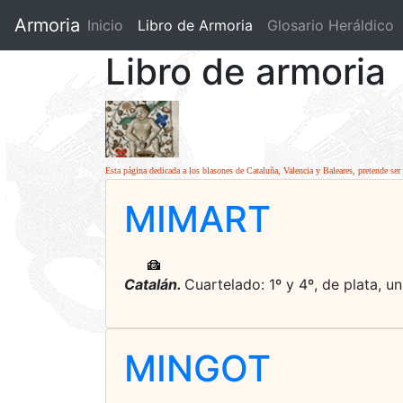
Armoria
Inicio
Libro de Armoria
(current)
Glosario Heráldico
Libro de armoria
Esta página dedicada a los blasones de Cataluña, Valencia y Baleares, pretende ser 
MIMART
Catalán.
Cuartelado: 1º y 4º, de plata, un
MINGOT