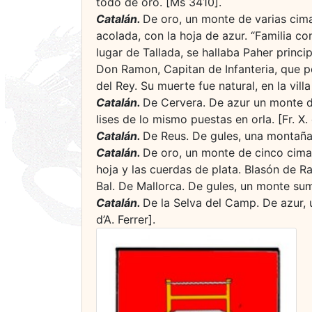
todo de oro. [Ms 3410].
Catalán.
De oro, un monte de varias cimas
acolada, con la hoja de azur. “Familia co
lugar de Tallada, se hallaba Paher princ
Don Ramon, Capitan de Infanteria, que po
del Rey. Su muerte fue natural, en la villa
Catalán.
De Cervera. De azur un monte d
lises de lo mismo puestas en orla. [Fr. X
Catalán.
De Reus. De gules, una montaña 
Catalán.
De oro, un monte de cinco cimas,
hoja y las cuerdas de plata. Blasón de R
Bal. De Mallorca. De gules, un monte sum
Catalán.
De la Selva del Camp. De azur, 
d’A. Ferrer].