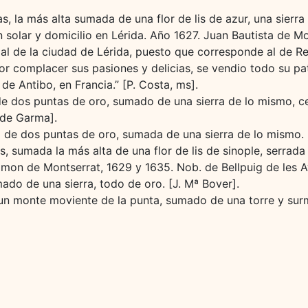
, la más alta sumada de una flor de lis de azur, una sierra d
n solar y domicilio en Lérida. Año 1627. Juan Bautista de Mo
ipal de la ciudad de Lérida, puesto que corresponde al de Re
r complacer sus pasiones y delicias, se vendio todo su pat
 de Antibo, en Francia.” [P. Costa, ms].
e dos puntas de oro, sumado de una sierra de lo mismo, ce
. de Garma].
de dos puntas de oro, sumada de una sierra de lo mismo. [
 sumada la más alta de una flor de lis de sinople, serrada 
amon de Montserrat, 1629 y 1635. Nob. de Bellpuig de les Av
ado de una sierra, todo de oro. [J. Mª Bover].
un monte moviente de la punta, sumado de una torre y surmo