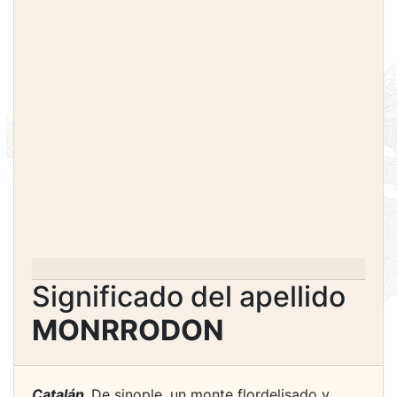
Significado del apellido
MONRRODON
Catalán.
De sinople, un monte flordelisado y