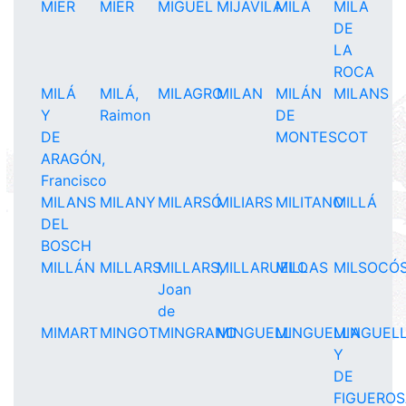
MIER
MIER
MIGUEL
MIJAVILA
MILÁ
MILA
DE
LA
ROCA
MILÁ
MILÁ,
MILAGRO
MILAN
MILÁN
MILANS
Y
Raimon
DE
DE
MONTESCOT
ARAGÓN,
Francisco
MILANS
MILANY
MILARSÓ
MILIARS
MILITANO
MILLÁ
DEL
BOSCH
MILLÁN
MILLARS
MILLARS,
MILLARUELO
MILLAS
MILSOCÓ
Joan
de
MIMART
MINGOT
MINGRANO
MINGUELL
MINGUELLA
MINGUEL
Y
DE
FIGUERO