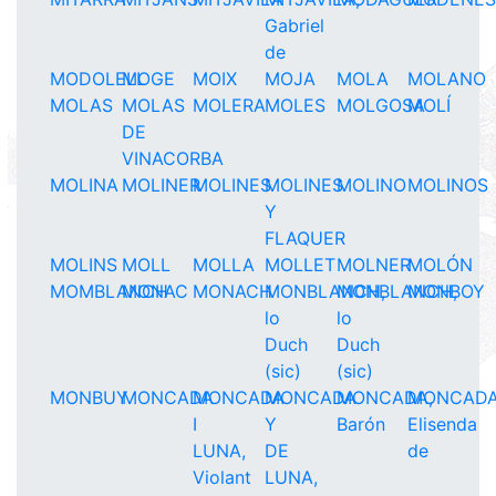
Gabriel
de
MODOLELL
MOGE
MOIX
MOJA
MOLA
MOLANO
MOLAS
MOLAS
MOLERA
MOLES
MOLGOSA
MOLÍ
DE
VINACORBA
MOLINA
MOLINER
MOLINES
MOLINES
MOLINO
MOLINOS
Y
FLAQUER
MOLINS
MOLL
MOLLA
MOLLET
MOLNER
MOLÓN
MOMBLANCH
MONAC
MONACH
MONBLANCH,
MONBLANCH,
MONBOY
lo
lo
Duch
Duch
(sic)
(sic)
MONBUY
MONCADA
MONCADA
MONCADA
MONCADA,
MONCADA
I
Y
Barón
Elisenda
LUNA,
DE
de
Violant
LUNA,