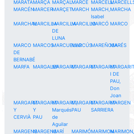
MARATA
MARÇÀ
MARÇAL
MARCÉ
MARCELL
MARCELL
MARCÉN
MARCER
MARÇET
MARCH
MARCH,
MARCHA
Isabel
MARCHAL
MARCILLA
MARCILLA
MARCILLO
MARCÓ
MARCO
DE
LUNA
MARCO
MARCOS
MARCUELLO
MARCÚS
MAREÑOSA
MARÉS
DE
BERNABÉ
MARFA
MARGALEF
MARGARIT
MARGARIT
MARGARIT
MARGARI
I DE
PAU,
Don
Joan
MARGARIT
MARGARIT
MARGARIT,
MARGARIT-
MARGARIT-
MARGEN
Y
Y
Marqués
PAU
SARRIERA
CERVIÀ
PAU
de
Aguilar
MARGENS
MARGENS
MARÍ
MARIMÓ
MARIMON
MARIMON