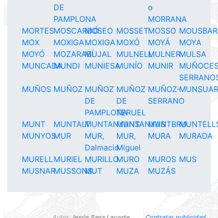
DE
o
PAMPLONA
MORRANA
MORTES
MOSCARDÓ
MOSEO
MOSSET
MOSSO
MOUSBAR
MOX
MOXIGA
MOXIGA
MOXÓ
MOYÁ
MOYA
MOYÓ
MOZARABÍ
MUJAL
MULNELL
MULNER
MULSA
MUNCADA
MUNDI
MUNIESA
MUNÍO
MUNIR
MUÑOCE
SERRANO
MUÑOS
MUÑOZ
MUÑOZ
MUÑOZ
MUÑOZ-
MUNSUA
DE
DE
SERRANO
PAMPLONA
TERUEL
MUNT
MUNTALT
MUNTANYANS
MUNTANYAS
MUNTBRU
MUNTELL
MUNYOS
MUR
MUR,
MUR,
MURA
MURADA
Dalmacio
Miguel
MURELL
MURIEL
MURILLO
MURO
MUROS
MUS
MUSNAR
MUSSONS
MUT
MUZA
MUZÁS
Autor
Jesús Sanz Lacorte
.
Contratar publicidad