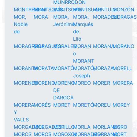
MUNRRODON
MONTSERRAT
MONTSONÍS
MONTSORIU
MONTSUAR
MONTULL
MONZÓN
MOR,
MORA
MORA,
MORA,
MORADELL
MORAGAS
Noble
Jerónimo
Marqués
de
de
Llió
MORAGREGA
MORAGUES
MORALES
MORAN
MORANA
MORANO
o
MORANT
MORANTA
MORATA
MORATÓ
MORATÓ,
MORAZA
MORELL
Joseph
MORENES
MORENO
MORENO
MOREO
MORER
MORERA
DE
DAROCA
MORERA
MORÉS
MORET
MORETÓ
MOREU
MOREY
Y
VALLS
MORGADELL
MORGADES
MORILLO
MORLA
MORLANES
MORO
MOROS
MOROS
MOROXOL
MORRADES
MORRANO
MORT