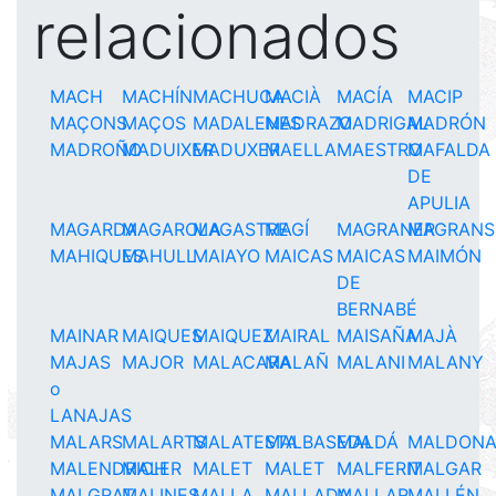
relacionados
MACH
MACHÍN
MACHUCA
MACIÀ
MACÍA
MACIP
MAÇONS
MAÇOS
MADALENES
MADRAZO
MADRIGAL
MADRÓN
MADROÑO
MADUIXER
MADUXER
MAELLA
MAESTRO
MAFALDA
DE
APULIA
MAGARDA
MAGAROLA
MAGASTRE
MAGÍ
MAGRANER
MAGRANS
MAHIQUES
MAHULL
MAIAYO
MAICAS
MAICAS
MAIMÓN
DE
BERNABÉ
MAINAR
MAIQUES
MAIQUEZ
MAIRAL
MAISAÑA
MAJÀ
MAJAS
MAJOR
MALACARA
MALAÑ
MALANI
MALANY
o
LANAJAS
MALARS
MALARTS
MALATESTA
MALBASEDA
MALDÁ
MALDON
MALENDRICH
MALER
MALET
MALET
MALFERIT
MALGAR
MALGRAT
MALINES
MALLA
MALLADA
MALLAR
MALLÉN