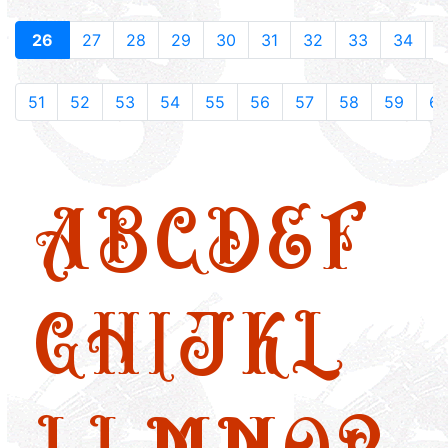
26
27
28
29
30
31
32
33
34
3
51
52
53
54
55
56
57
58
59
6
A
B
C
D
E
F
G
H
I
J
K
L
LL
M
N
O
P