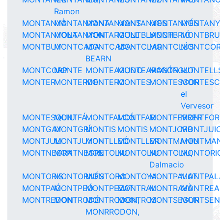
Ramon
MONTANYÀ
MONTANYANA
MONTANYANS
MONTANYES
MONTANYÉS
MONTAN
MONTANYOLA
MONTANYON
MONTARGULL
MONTBLANCH
MONTBRIÓ
MONTBR
MONTBUY
MONTCADA
MONTCADA-
MONTCLAR
MONTCLÚS
MONTCO
BEARN
MONTCORP
MONTE
MONTEAGUDO
MONTEARAGÓN
MONTEGUT
MONTELL
MONTER
MONTERDE
MONTERO
MONTES
MONTESCOR
MONTESC
el
Vervesor
MONTESQUIU
MONTFÁ
MONTFALCÓ
MONTFAR
MONTFERRER
MONTFOR
MONTGAY
MONTGRÍ
MONTIS
MONTIS
MONTJORB
MONTJUI
MONTJULI
MONTJUYCH
MONTLLEÓ
MONTLLER
MONTMANIU
MONTMA
MONTNEGRA
MONTNEGRE
MONTOLIU
MONTOLIU
MONTOLIU,
MONTORI
Dalmacio
MONTORIS
MONTORNÉS
MONTORO
MONTOYA
MONTPALAT
MONTPAL
MONTPAÓ
MONTPEÓ
MONTPEZAT
MONTRAL
MONTRAVÀ
MONTREA
MONTREDON
MONTRODÓ
MONTRODON,
MONTROS
MONTSEGUR
MONTSEN
MONRRODON,