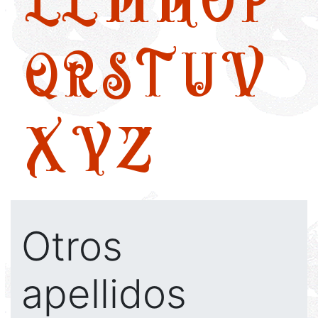
Q
R
S
T
U
V
X
Y
Z
Otros
apellidos