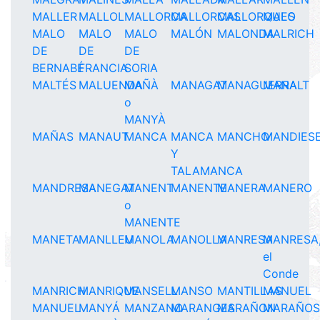
MALLER
MALLOL
MALLORCA
MALLORCAS
MALLORQUES
MALO
MALO
MALO
MALO
MALÓN
MALONDA
MALRICH
DE
DE
DE
BERNABÉ
FRANCIA
SORIA
MALTÉS
MALUENDA
MAÑÀ
MANAGAT
MANAGUERRA
MANALT
o
MANYÀ
MAÑAS
MANAUT
MANCA
MANCA
MANCHO
MANDIES
Y
TALAMANCA
MANDRESA
MANEGAT
MANENT
MANENTE
MANERA
MANERO
o
MANENTE
MANETA
MANLLEU
MANOLA
MANOLLA
MANRESA
MANRESA
el
Conde
MANRICH
MANRIQUE
MANSELL
MANSO
MANTILLAS
MANUEL
MANUEL
MANYÁ
MANZANO
MARANGES
MARAÑON
MARAÑOS