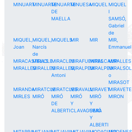
MINUART
MINUARTE
MINUARTE
MINUESA
MIQUEL
MIQUEL
DE
I
MAELLA
SAMSÓ,
Gabriel
de
MIQUEL,
MIQUEL,
MIQUELS
MIR
MIR
MIR,
Joan
Narcís
Emmanuel
de
MIRACASTELLS
MIRACLE
MIRACLES
MIRAFUENTES
MIRALCAMP
MIRALLES
MIRALLES
MIRALLES
MIRALLES,
MIRALPEIX
MIRALPEIX
MIRALSOL
Antoni
o
MIRASOT
MIRANDA
MIRATCLE
MIRATCLES
MIRAVALL
MIRAVET
MIRAVETE
MIRLES
MIRÓ
MIRÓ
MIRÓ
MIRÓ
MIRON
DE
Y
Y
ALBERTI
CLAVAGUERA
SIMÓ
Y
ALBERTI
MITARRA
MITJANS
MITJAVILA
MITJAVILA,
MODAGUER
MODENE