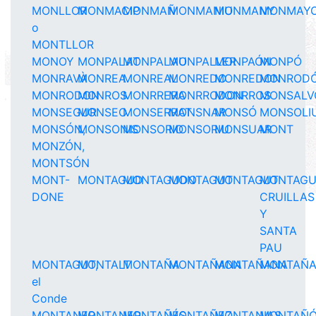
MONLLOR
MONMACIP
MONMAÑ
MONMANIU
MONMANY
MONMAY
o
MONTLLOR
MONOY
MONPALAT
MONPALAU
MONPALLER
MONPAÓN
MONPÓ
MONRAVÀ
MONREA
MONREAL
MONREDO
MONREDON
MONROD
MONRODON
MONROS
MONRRERA
MONRRODON
MONRROS
MONSALV
MONSEGUR
MONSEO
MONSERRAT
MONSNAR
MONSÓ
MONSOLI
MONSÓN,
MONSONIS
MONSORIO
MONSORIU
MONSUAR
MONT
MONZÓN,
MONTSÓN
MONT-
MONTAGUD
MONTAGUDO
MONTAGUT
MONTAGUT
MONTAGU
DONE
CRUILLAS
Y
SANTA
PAU
MONTAGUT,
MONTALT
MONTAÑA
MONTAÑANA
MONTAÑANA
MONTAÑ
el
Conde
MONTANER
MONTANER,
MONTAÑÉS
MONTAÑEZ
MONTANIAS
MONTAÑ