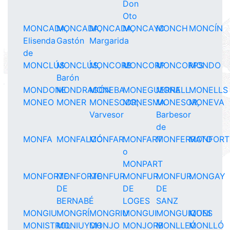
Don
Oto
MONCADA,
MONCADA,
MONCADA,
MONCAYO
MONCH
MONCÍN
Elisenda
Gastón
Margarida
de
MONCLÚS
MONCLÚS,
MONCORB
MONCORP
MONCORPS
MONDO
Barón
MONDONE
MONDRAGÓN
MONEBA
MONEGUERRA
MONELL
MONELLS
MONEO
MONER
MONESCOR,
MONESMA
MONESOR,
MONEVA
Varvesor
Barbesor
de
MONFA
MONFALCÓ
MONFAR
MONFART
MONFERRATO
MONFORT
o
MONPART
MONFORTE
MONFORTE
MONFUR
MONFUR
MONFUR
MONGAY
DE
DE
DE
BERNABÉ
LOGES
SANZ
MONGIU
MONGRÍ
MONGRIU
MONGUI
MONGUIQUES
MONI
MONISTROL
MONIUYCH
MONJO
MONJORB
MONLLEÓ
MONLLÓ