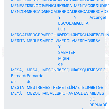
MENESTRAL
MENGOT
MENIGUERRA
MENSA
MENTACASO
MENUDIE
MENZONIS
MERCADAL
MERCADER
MERCADER
MERCADER
MERCADE
Y
Y
Arcángel
ESCOLANO,
SALETA
Luis
MERCADO
MERCER
MERCHADER
MERCHANT
MERCHANTE
MERGELI
MERITA
MERLES
MEROLA
MEROLA
MERRADES
MESA
Y
SABATER,
Miguel
de
MESA,
MESA,
MESONES
MESQUIDA
MESQUITA
MESSEGU
Bernardo
Bernardo
de
de
MESTA
MESTRE
MESTRES
METELÍN
METELINES
METGE
MEYÀ
MEZQUITA
MICALLEF
MICHAVILA
MIEDES
MIEDES
DE
BERNABÉ