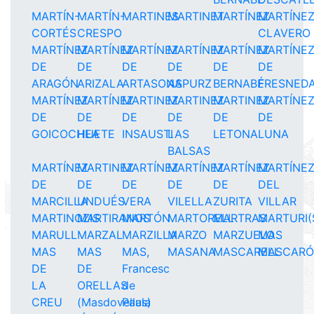
MARTÍN-
MARTÍN-
MARTINES
MARTINET
MARTÍNEZ
MARTÍNE
CORTÉS
CRESPO
CLAVERO
MARTÍNEZ
MARTÍNEZ
MARTÍNEZ
MARTÍNEZ
MARTÍNEZ
MARTÍNE
DE
DE
DE
DE
DE
DE
ARAGÓN
ARIZALA
ARTASONA
ASPURZ
BERNABÉ
FRESNED
MARTÍNEZ
MARTÍNEZ
MARTINEZ
MARTINEZ
MARTINEZ
MARTÍNE
DE
DE
DE
DE
DE
DE
GOICOCHEA
HUETE
INSAUSTI
LAS
LETONA
LUNA
BALSAS
MARTÍNEZ
MARTINEZ
MARTÍNEZ
MARTÍNEZ
MARTÍNEZ
MARTÍNE
DE
DE
DE
DE
DE
DEL
MARCILLA
UNDUÉS
VERA
VILELLA
ZURITA
VILLAR
MARTINOZIS
MARTIRANOS
MARTÓN
MARTORELL
MARTRAS
MARTURI(
MARULL
MARZAL
MARZILLA
MARZO
MARZUELO
MAS
MAS
MAS
MAS,
MASANA
MASCARELL
MASCAR
DE
DE
Francesc
LA
ORELLAS
de
CREU
(Masdovellas)
Paula