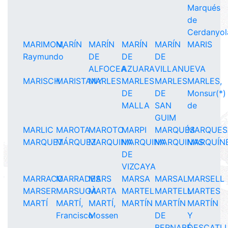
Marqués
de
Cerdanyol
MARIMON,
MARÍN
MARÍN
MARÍN
MARÍN
MARIS
Raymundo
DE
DE
DE
ALFOCEA
AZUARA
VILLANUEVA
MARISCH
MARISTANY
MARLES
MARLES
MARLES
MARLES,
DE
DE
Monsur(*)
MALLA
SAN
de
GUIM
MARLIC
MAROTA
MAROTO
MARPI
MARQUÉS
MARQUES
MARQUET
MÁRQUEZ
MARQUINA
MARQUINA
MARQUINAS
MARQUÍN
DE
VIZCAYA
MARRACO
MARRADES
MARS
MARSA
MARSAL
MARSELL
MARSER
MARSUGÀ
MARTA
MARTEL
MARTELL
MARTES
MARTÍ
MARTÍ,
MARTÍ,
MARTÍN
MARTÍN
MARTÍN
Francisco
Mossen
DE
Y
BERNABÉ
DESCATL