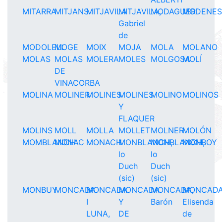
MITARRA
MITJANS
MITJAVILA
MITJAVILA,
MODAGUER
MODENE
Gabriel
de
MODOLELL
MOGE
MOIX
MOJA
MOLA
MOLANO
MOLAS
MOLAS
MOLERA
MOLES
MOLGOSA
MOLÍ
DE
VINACORBA
MOLINA
MOLINER
MOLINES
MOLINES
MOLINO
MOLINOS
Y
FLAQUER
MOLINS
MOLL
MOLLA
MOLLET
MOLNER
MOLÓN
MOMBLANCH
MONAC
MONACH
MONBLANCH,
MONBLANCH,
MONBOY
lo
lo
Duch
Duch
(sic)
(sic)
MONBUY
MONCADA
MONCADA
MONCADA
MONCADA,
MONCADA
I
Y
Barón
Elisenda
LUNA,
DE
de