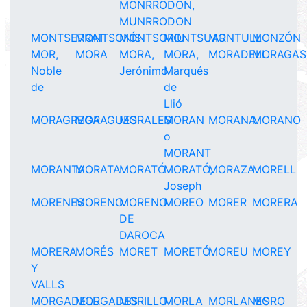
MONRRODON,
MUNRRODON
MONTSERRAT
MONTSONÍS
MONTSORIU
MONTSUAR
MONTULL
MONZÓN
MOR,
MORA
MORA,
MORA,
MORADELL
MORAGAS
Noble
Jerónimo
Marqués
de
de
Llió
MORAGREGA
MORAGUES
MORALES
MORAN
MORANA
MORANO
o
MORANT
MORANTA
MORATA
MORATÓ
MORATÓ,
MORAZA
MORELL
Joseph
MORENES
MORENO
MORENO
MOREO
MORER
MORERA
DE
DAROCA
MORERA
MORÉS
MORET
MORETÓ
MOREU
MOREY
Y
VALLS
MORGADELL
MORGADES
MORILLO
MORLA
MORLANES
MORO