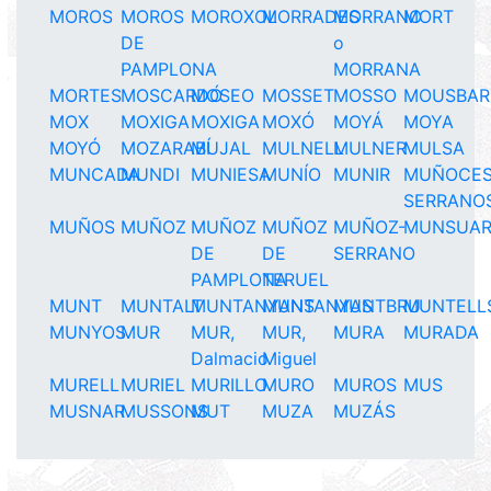
MOROS
MOROS
MOROXOL
MORRADES
MORRANO
MORT
DE
o
PAMPLONA
MORRANA
MORTES
MOSCARDÓ
MOSEO
MOSSET
MOSSO
MOUSBAR
MOX
MOXIGA
MOXIGA
MOXÓ
MOYÁ
MOYA
MOYÓ
MOZARABÍ
MUJAL
MULNELL
MULNER
MULSA
MUNCADA
MUNDI
MUNIESA
MUNÍO
MUNIR
MUÑOCE
SERRANO
MUÑOS
MUÑOZ
MUÑOZ
MUÑOZ
MUÑOZ-
MUNSUA
DE
DE
SERRANO
PAMPLONA
TERUEL
MUNT
MUNTALT
MUNTANYANS
MUNTANYAS
MUNTBRU
MUNTELL
MUNYOS
MUR
MUR,
MUR,
MURA
MURADA
Dalmacio
Miguel
MURELL
MURIEL
MURILLO
MURO
MUROS
MUS
MUSNAR
MUSSONS
MUT
MUZA
MUZÁS