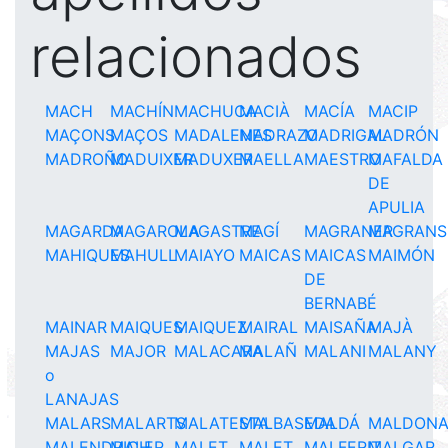
relacionados
MACH
MACHÍN
MACHUCA
MACIÀ
MACÍA
MACIP
MAÇONS
MAÇOS
MADALENES
MADRAZO
MADRIGAL
MADRÓN
MADROÑO
MADUIXER
MADUXER
MAELLA
MAESTRO
MAFALDA
DE
APULIA
MAGARDA
MAGAROLA
MAGASTRE
MAGÍ
MAGRANER
MAGRANS
MAHIQUES
MAHULL
MAIAYO
MAICAS
MAICAS
MAIMÓN
DE
BERNABÉ
MAINAR
MAIQUES
MAIQUEZ
MAIRAL
MAISAÑA
MAJÀ
MAJAS
MAJOR
MALACARA
MALAÑ
MALANI
MALANY
o
LANAJAS
MALARS
MALARTS
MALATESTA
MALBASEDA
MALDÁ
MALDON
MALENDRICH
MALER
MALET
MALET
MALFERIT
MALGAR