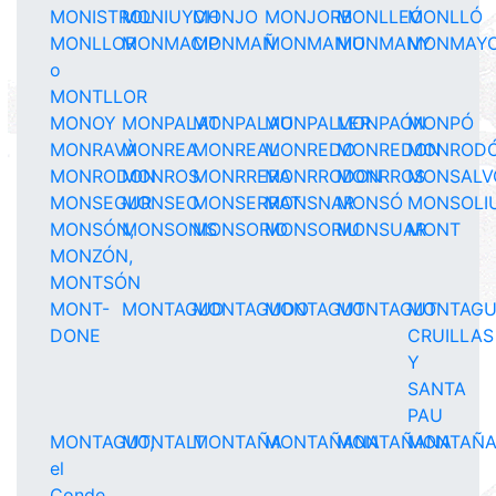
MONISTROL
MONIUYCH
MONJO
MONJORB
MONLLEÓ
MONLLÓ
MONLLOR
MONMACIP
MONMAÑ
MONMANIU
MONMANY
MONMAY
o
MONTLLOR
MONOY
MONPALAT
MONPALAU
MONPALLER
MONPAÓN
MONPÓ
MONRAVÀ
MONREA
MONREAL
MONREDO
MONREDON
MONROD
MONRODON
MONROS
MONRRERA
MONRRODON
MONRROS
MONSALV
MONSEGUR
MONSEO
MONSERRAT
MONSNAR
MONSÓ
MONSOLI
MONSÓN,
MONSONIS
MONSORIO
MONSORIU
MONSUAR
MONT
MONZÓN,
MONTSÓN
MONT-
MONTAGUD
MONTAGUDO
MONTAGUT
MONTAGUT
MONTAGU
DONE
CRUILLAS
Y
SANTA
PAU
MONTAGUT,
MONTALT
MONTAÑA
MONTAÑANA
MONTAÑANA
MONTAÑ
el
Conde