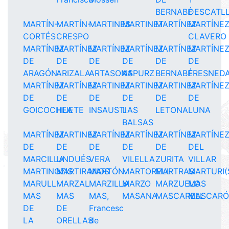
BERNABÉ
DESCATL
MARTÍN-
MARTÍN-
MARTINES
MARTINET
MARTÍNEZ
MARTÍNE
CORTÉS
CRESPO
CLAVERO
MARTÍNEZ
MARTÍNEZ
MARTÍNEZ
MARTÍNEZ
MARTÍNEZ
MARTÍNE
DE
DE
DE
DE
DE
DE
ARAGÓN
ARIZALA
ARTASONA
ASPURZ
BERNABÉ
FRESNED
MARTÍNEZ
MARTÍNEZ
MARTINEZ
MARTINEZ
MARTINEZ
MARTÍNE
DE
DE
DE
DE
DE
DE
GOICOCHEA
HUETE
INSAUSTI
LAS
LETONA
LUNA
BALSAS
MARTÍNEZ
MARTINEZ
MARTÍNEZ
MARTÍNEZ
MARTÍNEZ
MARTÍNE
DE
DE
DE
DE
DE
DEL
MARCILLA
UNDUÉS
VERA
VILELLA
ZURITA
VILLAR
MARTINOZIS
MARTIRANOS
MARTÓN
MARTORELL
MARTRAS
MARTURI(
MARULL
MARZAL
MARZILLA
MARZO
MARZUELO
MAS
MAS
MAS
MAS,
MASANA
MASCARELL
MASCAR
DE
DE
Francesc
LA
ORELLAS
de