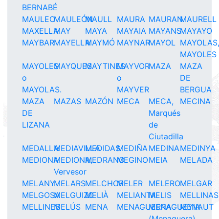
BERNABÉ
MAULEO
MAULEÓN
MAULL
MAURA
MAURAN
MAURELL
MAXELLA
MAY
MAYA
MAYAIA
MAYANS
MAYAYO
MAYBAR
MAYELLA
MAYMÓ
MAYNAR
MAYOL
MAYOLAS
MAYOLES
MAYOLES
MAYQUES
MAYTINES
MAYVOR
MAZA
MAZA
o
o
DE
MAYOLAS.
MAYVER
BERGUA
MAZA
MAZAS
MAZÓN
MECA
MECA,
MECINA
DE
Marqués
LIZANA
de
Ciutadilla
MEDALLA
MEDIAVILLA
MEDIDAS
MEDIÑA
MEDINA
MEDINYA
MEDIONA
MEDIONA,
MEDRANO
MEGINO
MEIA
MELADA
Vervesor
MELANY
MELARS
MELCHOR
MELER
MELERO
MELGAR
MELGOSA
MELGUIZO
MELIÀ
MELIANTA
MELIS
MELLINAS
MELLINES
MELÚS
MENA
MENAGUERRA
MENAGUEYIA
MENAUT
(Menaguera)