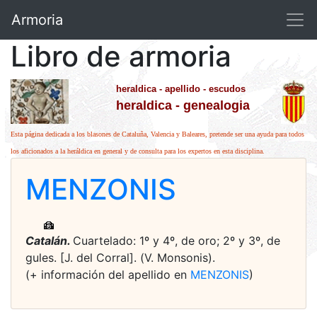
Armoria
Libro de armoria
heraldica - apellido - escudos
heraldica - genealogia
Esta página dedicada a los blasones de Cataluña, Valencia y Baleares, pretende ser una ayuda para todos
los aficionados a la heráldica en general y de consulta para los expertos en esta disciplina.
MENZONIS
Catalán.
Cuartelado: 1º y 4º, de oro; 2º y 3º, de
gules. [J. del Corral]. (V. Monsonis).
(+ información del apellido en
MENZONIS
)