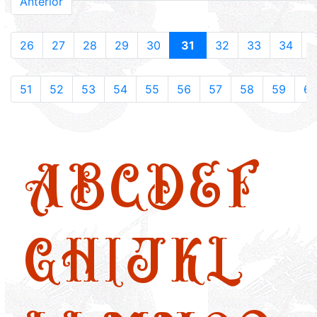
Anterior
26
27
28
29
30
31
32
33
34
51
52
53
54
55
56
57
58
59
6
A
B
C
D
E
F
G
H
I
J
K
L