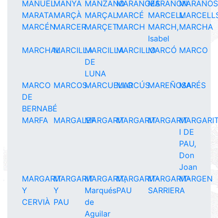
MANUEL
MANYÁ
MANZANO
MARANGES
MARAÑON
MARAÑOS
MARATA
MARÇÀ
MARÇAL
MARCÉ
MARCELL
MARCELL
MARCÉN
MARCER
MARÇET
MARCH
MARCH,
MARCHA
Isabel
MARCHAL
MARCILLA
MARCILLA
MARCILLO
MARCÓ
MARCO
DE
LUNA
MARCO
MARCOS
MARCUELLO
MARCÚS
MAREÑOSA
MARÉS
DE
BERNABÉ
MARFA
MARGALEF
MARGARIT
MARGARIT
MARGARIT
MARGARI
I DE
PAU,
Don
Joan
MARGARIT
MARGARIT
MARGARIT,
MARGARIT-
MARGARIT-
MARGEN
Y
Y
Marqués
PAU
SARRIERA
CERVIÀ
PAU
de
Aguilar