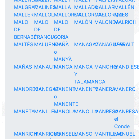
MALGRAT
MALINES
MALLA
MALLADA
MALLAR
MALLÉN
MALLER
MALLOL
MALLORCA
MALLORCAS
MALLORQUES
MALO
MALO
MALO
MALO
MALÓN
MALONDA
MALRICH
DE
DE
DE
BERNABÉ
FRANCIA
SORIA
MALTÉS
MALUENDA
MAÑÀ
MANAGAT
MANAGUERRA
MANALT
o
MANYÀ
MAÑAS
MANAUT
MANCA
MANCA
MANCHO
MANDIES
Y
TALAMANCA
MANDRESA
MANEGAT
MANENT
MANENTE
MANERA
MANERO
o
MANENTE
MANETA
MANLLEU
MANOLA
MANOLLA
MANRESA
MANRESA
el
Conde
MANRICH
MANRIQUE
MANSELL
MANSO
MANTILLAS
MANUEL