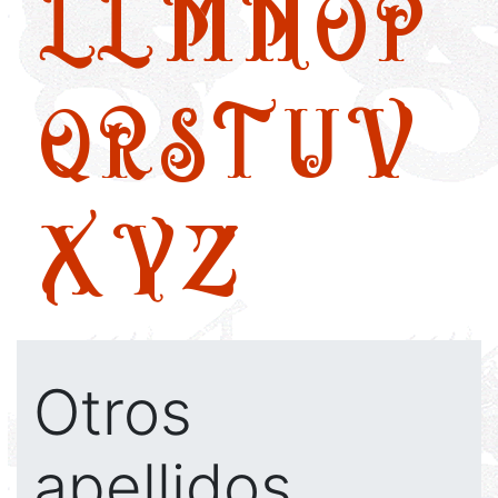
LL
M
N
O
P
Q
R
S
T
U
V
X
Y
Z
Otros
apellidos