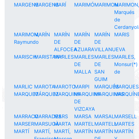
MARGENS
MARGENS
MARÍ
MARIMÓ
MARIMON
MARIMON
Marqués
de
Cerdanyol
MARIMON,
MARÍN
MARÍN
MARÍN
MARÍN
MARIS
Raymundo
DE
DE
DE
ALFOCEA
AZUARA
VILLANUEVA
MARISCH
MARISTANY
MARLES
MARLES
MARLES
MARLES,
DE
DE
Monsur(*)
MALLA
SAN
de
GUIM
MARLIC
MAROTA
MAROTO
MARPI
MARQUÉS
MARQUES
MARQUET
MÁRQUEZ
MARQUINA
MARQUINA
MARQUINAS
MARQUÍN
DE
VIZCAYA
MARRACO
MARRADES
MARS
MARSA
MARSAL
MARSELL
MARSER
MARSUGÀ
MARTA
MARTEL
MARTELL
MARTES
MARTÍ
MARTÍ,
MARTÍ,
MARTÍN
MARTÍN
MARTÍN
Francisco
Mossen
DE
Y