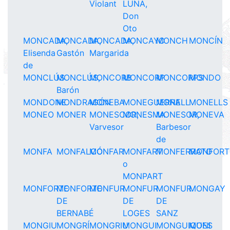
Violant
LUNA,
Don
Oto
MONCADA,
MONCADA,
MONCADA,
MONCAYO
MONCH
MONCÍN
Elisenda
Gastón
Margarida
de
MONCLÚS
MONCLÚS,
MONCORB
MONCORP
MONCORPS
MONDO
Barón
MONDONE
MONDRAGÓN
MONEBA
MONEGUERRA
MONELL
MONELLS
MONEO
MONER
MONESCOR,
MONESMA
MONESOR,
MONEVA
Varvesor
Barbesor
de
MONFA
MONFALCÓ
MONFAR
MONFART
MONFERRATO
MONFORT
o
MONPART
MONFORTE
MONFORTE
MONFUR
MONFUR
MONFUR
MONGAY
DE
DE
DE
BERNABÉ
LOGES
SANZ
MONGIU
MONGRÍ
MONGRIU
MONGUI
MONGUIQUES
MONI