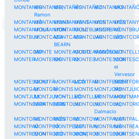
MONTANER
MONTANER,
MONTAÑÉS
MONTAÑEZ
MONTANIAS
MONTAÑ
Ramon
MONTANYÀ
MONTANYANA
MONTANYANS
MONTANYES
MONTANYÉS
MONTAN
MONTANYOLA
MONTANYON
MONTARGULL
MONTBLANCH
MONTBRIÓ
MONTBR
MONTBUY
MONTCADA
MONTCADA-
MONTCLAR
MONTCLÚS
MONTCO
BEARN
MONTCORP
MONTE
MONTEAGUDO
MONTEARAGÓN
MONTEGUT
MONTELL
MONTER
MONTERDE
MONTERO
MONTES
MONTESCOR
MONTESC
el
Vervesor
MONTESQUIU
MONTFÁ
MONTFALCÓ
MONTFAR
MONTFERRER
MONTFOR
MONTGAY
MONTGRÍ
MONTIS
MONTIS
MONTJORB
MONTJUI
MONTJULI
MONTJUYCH
MONTLLEÓ
MONTLLER
MONTMANIU
MONTMA
MONTNEGRA
MONTNEGRE
MONTOLIU
MONTOLIU
MONTOLIU,
MONTORI
Dalmacio
MONTORIS
MONTORNÉS
MONTORO
MONTOYA
MONTPALAT
MONTPAL
MONTPAÓ
MONTPEÓ
MONTPEZAT
MONTRAL
MONTRAVÀ
MONTREA
MONTREDON
MONTRODÓ
MONTRODON,
MONTROS
MONTSEGUR
MONTSEN