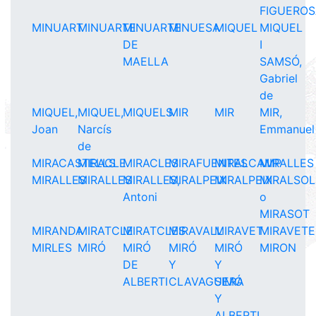
FIGUERO
MINUART
MINUARTE
MINUARTE
MINUESA
MIQUEL
MIQUEL
DE
I
MAELLA
SAMSÓ,
Gabriel
de
MIQUEL,
MIQUEL,
MIQUELS
MIR
MIR
MIR,
Joan
Narcís
Emmanuel
de
MIRACASTELLS
MIRACLE
MIRACLES
MIRAFUENTES
MIRALCAMP
MIRALLES
MIRALLES
MIRALLES
MIRALLES,
MIRALPEIX
MIRALPEIX
MIRALSOL
Antoni
o
MIRASOT
MIRANDA
MIRATCLE
MIRATCLES
MIRAVALL
MIRAVET
MIRAVETE
MIRLES
MIRÓ
MIRÓ
MIRÓ
MIRÓ
MIRON
DE
Y
Y
ALBERTI
CLAVAGUERA
SIMÓ
Y
ALBERTI