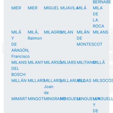
BERNABÉ
MIER
MIER
MIGUEL
MIJAVILA
MILÁ
MILA
DE
LA
ROCA
MILÁ
MILÁ,
MILAGRO
MILAN
MILÁN
MILANS
Y
Raimon
DE
DE
MONTESCOT
ARAGÓN,
Francisco
MILANS
MILANY
MILARSÓ
MILIARS
MILITANO
MILLÁ
DEL
BOSCH
MILLÁN
MILLARS
MILLARS,
MILLARUELO
MILLAS
MILSOCÓ
Joan
de
MIMART
MINGOT
MINGRANO
MINGUELL
MINGUELLA
MINGUEL
Y
DE