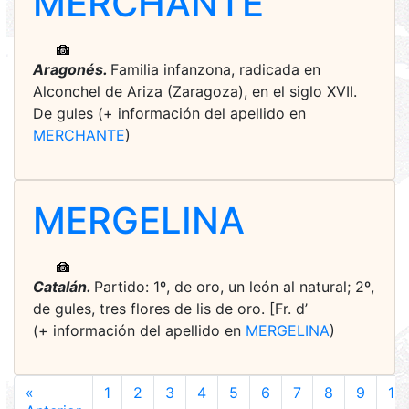
MERCHANTE
Aragonés.
Familia infanzona, radicada en
Alconchel de Ariza (Zaragoza), en el siglo XVII.
De gules (+ información del apellido en
MERCHANTE
)
MERGELINA
Catalán.
Partido: 1º, de oro, un león al natural; 2º,
de gules, tres flores de lis de oro. [Fr. d’
(+ información del apellido en
MERGELINA
)
«
1
2
3
4
5
6
7
8
9
10