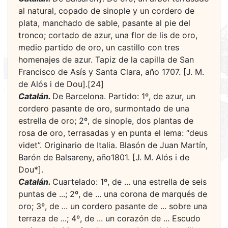
al natural, copado de sinople y un cordero de
plata, manchado de sable, pasante al pie del
tronco; cortado de azur, una flor de lis de oro,
medio partido de oro, un castillo con tres
homenajes de azur. Tapiz de la capilla de San
Francisco de Asís y Santa Clara, año 1707. [J. M.
de Alós i de Dou].[24]
Catalán.
De Barcelona. Partido: 1º, de azur, un
cordero pasante de oro, surmontado de una
estrella de oro; 2º, de sinople, dos plantas de
rosa de oro, terrasadas y en punta el lema: “deus
videt”. Originario de Italia. Blasón de Juan Martín,
Barón de Balsareny, año1801. [J. M. Alós i de
Dou*].
Catalán.
Cuartelado: 1º, de ... una estrella de seis
puntas de ...; 2º, de ... una corona de marqués de
oro; 3º, de ... un cordero pasante de ... sobre una
terraza de ...; 4º, de ... un corazón de ... Escudo