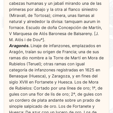
cabezas humanas y un jabalí mirando una de las
primeras por abajo y la otra al flanco siniestro
(Miravall, de Tortosa); cimera, unas llamas al
natural y alrededor la divisa: tamquam aurum in
fornace. Escudo de doña Concepción de Martín,
V Marquesa de Alós Baronesa de Balsareny. [J.
M. Alós i de Dou*].
Aragonés.
Linaje de infanzones, emplazados en
Aragón, traían su origen de Francia; una de sus
ramas dio nombre a la Torre de Martí en Mora de
Rubielos (Teruel); otras ramas con igual
categoría de infanzones registradas en 1625 en
Benasque (Huesca), y Zaragoza, y en fines del
siglo XVIII en Fortanete y Huesca. Los de Mora
de Rubielos: Cortado por una línea de oro; 1º, de
gules con una flor de lis de oro; 2º, de gules con
un cordero de plata andante sobre un prado de
sinople salpicado de oro. Los de Fortanete y
Huesca: De azur con un lucero de oro. Los de