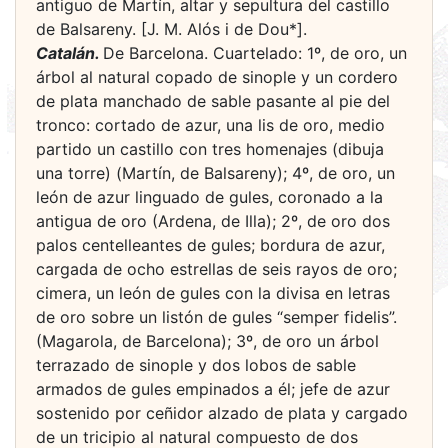
antiguo de Martín, altar y sepultura del castillo
de Balsareny. [J. M. Alós i de Dou*].
Catalán.
De Barcelona. Cuartelado: 1º, de oro, un
árbol al natural copado de sinople y un cordero
de plata manchado de sable pasante al pie del
tronco: cortado de azur, una lis de oro, medio
partido un castillo con tres homenajes (dibuja
una torre) (Martín, de Balsareny); 4º, de oro, un
león de azur linguado de gules, coronado a la
antigua de oro (Ardena, de Illa); 2º, de oro dos
palos centelleantes de gules; bordura de azur,
cargada de ocho estrellas de seis rayos de oro;
cimera, un león de gules con la divisa en letras
de oro sobre un listón de gules “semper fidelis”.
(Magarola, de Barcelona); 3º, de oro un árbol
terrazado de sinople y dos lobos de sable
armados de gules empinados a él; jefe de azur
sostenido por ceñidor alzado de plata y cargado
de un tricipio al natural compuesto de dos