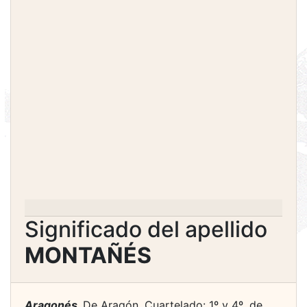
Significado del apellido
MONTAÑÉS
Aragonés.
De Aragón. Cuartelado: 1º y 4º, de