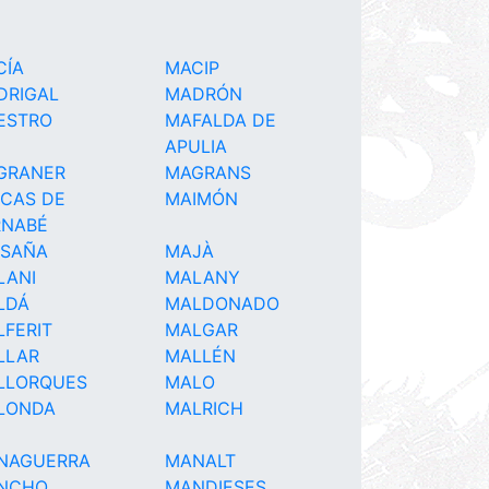
CÍA
MACIP
DRIGAL
MADRÓN
ESTRO
MAFALDA DE
APULIA
GRANER
MAGRANS
ICAS DE
MAIMÓN
RNABÉ
ISAÑA
MAJÀ
LANI
MALANY
LDÁ
MALDONADO
FERIT
MALGAR
LLAR
MALLÉN
LLORQUES
MALO
LONDA
MALRICH
NAGUERRA
MANALT
NCHO
MANDIESES