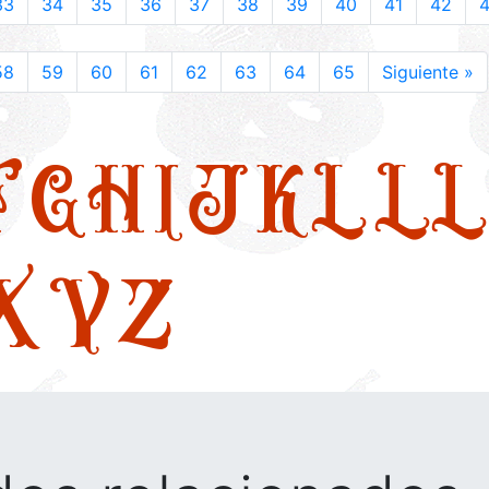
33
34
35
36
37
38
39
40
41
42
58
59
60
61
62
63
64
65
Siguiente »
F
G
H
I
J
K
L
LL
X
Y
Z