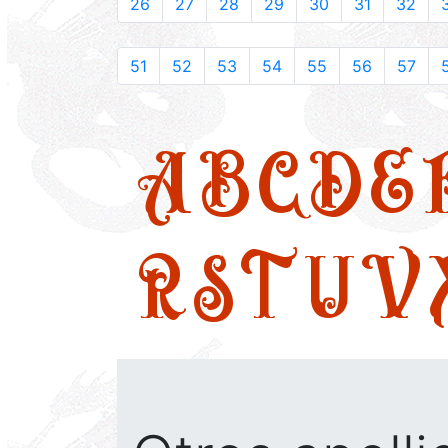
26
27
28
29
30
31
32
51
52
53
54
55
56
57
A
B
C
D
E
R
S
T
U
V