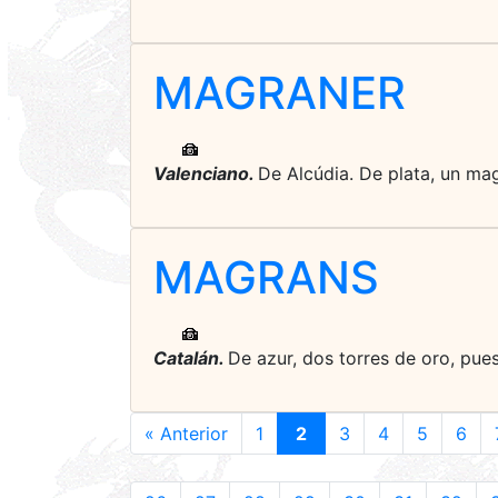
MAGRANER
Valenciano.
De Alcúdia. De plata, un magr
MAGRANS
Catalán.
De azur, dos torres de oro, puest
« Anterior
1
2
3
4
5
6