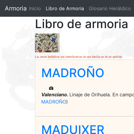
Armoria
Inicio
Libro de Armoria
(current)
Glosario Heráldico
Libro de armoria
Las armas heráldicas son identificativas de una familia no de un apellido
MADROÑO
Valenciano.
Linaje de Orihuela. En campo
MADROÑO
)
MADUIXER