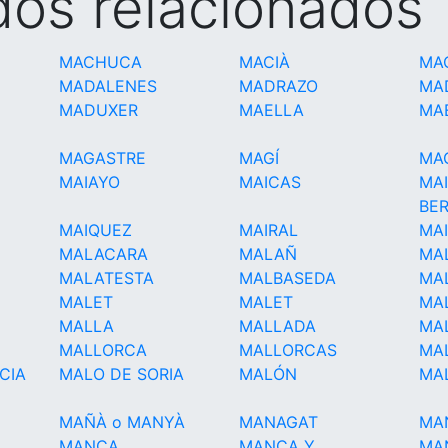
idos relacionados
MACHUCA
MACIÀ
MA
MADALENES
MADRAZO
MA
MADUXER
MAELLA
MA
MAGASTRE
MAGÍ
MA
MAIAYO
MAICAS
MA
BE
MAIQUEZ
MAIRAL
MA
MALACARA
MALAÑ
MA
MALATESTA
MALBASEDA
MA
MALET
MALET
MAL
MALLA
MALLADA
MA
MALLORCA
MALLORCAS
MA
CIA
MALO DE SORIA
MALÓN
MA
MAÑÀ o MANYÀ
MANAGAT
MA
MANCA
MANCA Y
MA