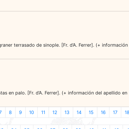
aner terrasado de sinople. [Fr. d’A. Ferrer]. (+ información
as en palo. [Fr. d’A. Ferrer]. (+ información del apellido en
7
8
9
10
11
12
13
14
15
16
17
1