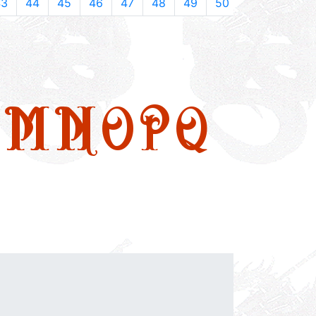
43
44
45
46
47
48
49
50
M
N
O
P
Q