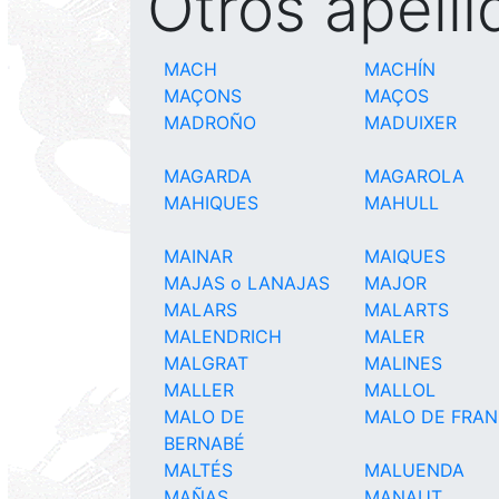
Otros apell
MACH
MACHÍN
MAÇONS
MAÇOS
MADROÑO
MADUIXER
MAGARDA
MAGAROLA
MAHIQUES
MAHULL
MAINAR
MAIQUES
MAJAS o LANAJAS
MAJOR
MALARS
MALARTS
MALENDRICH
MALER
MALGRAT
MALINES
MALLER
MALLOL
MALO DE
MALO DE FRAN
BERNABÉ
MALTÉS
MALUENDA
MAÑAS
MANAUT