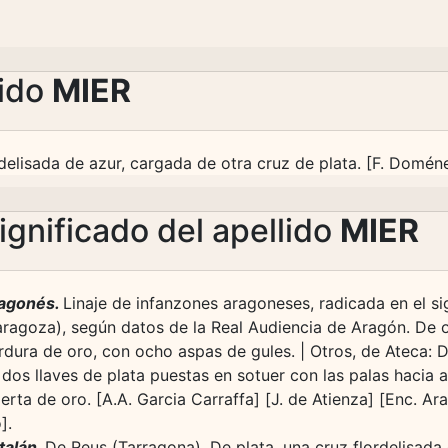
lido
MIER
delisada de azur, cargada de otra cruz de plata. [F. Doménec
ignificado del apellido
MIER
agonés.
Linaje de infanzones aragoneses, radicada en el sig
aragoza), según datos de la Real Audiencia de Aragón. De o
rdura de oro, con ocho aspas de gules. | Otros, de Ateca: D
 dos llaves de plata puestas en sotuer con las palas hacia 
ierta de oro. [A.A. Garcia Carraffa] [J. de Atienza] [Enc. A
].
talán.
De Reus (Tarragona). De plata, una cruz flordelisada