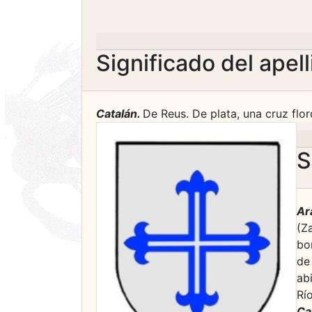
Significado del apel
Catalán.
De Reus. De plata, una cruz flor
S
Ar
(Z
bo
de
ab
Río
Ca