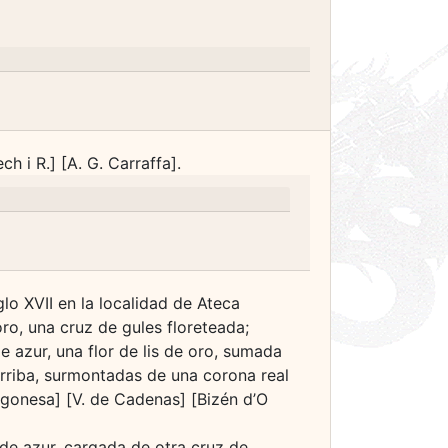
h i R.] [A. G. Carraffa].
lo XVII en la localidad de Ateca
ro, una cruz de gules floreteada;
e azur, una flor de lis de oro, sumada
arriba, surmontadas de una corona real
ragonesa] [V. de Cadenas] [Bizén d’O
 de azur, cargada de otra cruz de