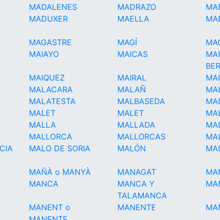
MADALENES
MADRAZO
MA
MADUXER
MAELLA
MA
MAGASTRE
MAGÍ
MA
MAIAYO
MAICAS
MA
BE
MAIQUEZ
MAIRAL
MA
MALACARA
MALAÑ
MA
MALATESTA
MALBASEDA
MA
MALET
MALET
MAL
MALLA
MALLADA
MA
MALLORCA
MALLORCAS
MA
CIA
MALO DE SORIA
MALÓN
MA
MAÑÀ o MANYÀ
MANAGAT
MA
MANCA
MANCA Y
MA
TALAMANCA
MANENT o
MANENTE
MA
MANENTE