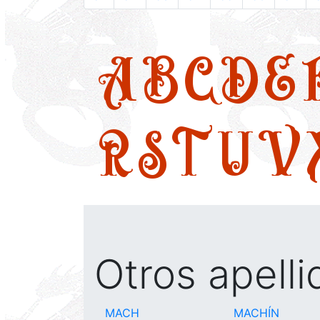
A
B
C
D
E
R
S
T
U
V
Otros apell
MACH
MACHÍN