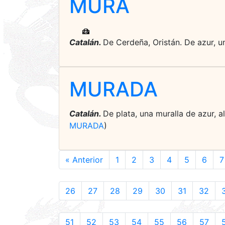
MURA
Catalán.
De Cerdeña, Oristán. De azur, un
MURADA
Catalán.
De plata, una muralla de azur, 
MURADA
)
« Anterior
1
2
3
4
5
6
7
26
27
28
29
30
31
32
51
52
53
54
55
56
57