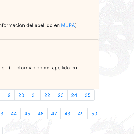
 información del apellido en
MURA
)
s]. (+ información del apellido en
19
20
21
22
23
24
25
43
44
45
46
47
48
49
50