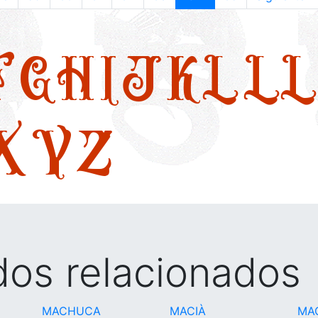
F
G
H
I
J
K
L
LL
X
Y
Z
idos relacionados
MACHUCA
MACIÀ
MA