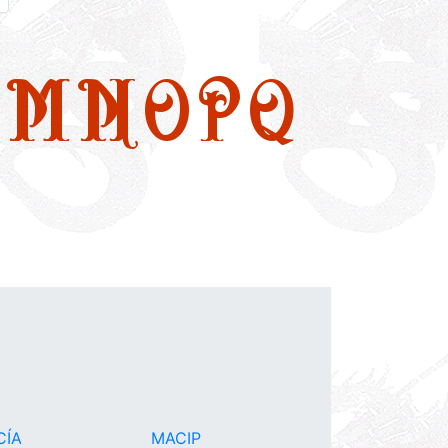
M
N
O
P
Q
CÍA
MACIP