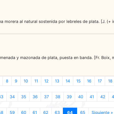
a morera al natural sostenida por lebreles de plata. [J. (+
almenada y mazonada de plata, puesta en banda. [Fr. Boix, m
8
9
10
11
12
13
14
15
16
17
18
33
34
35
36
37
38
39
40
41
42
58
59
60
61
62
63
64
65
Siguiente »