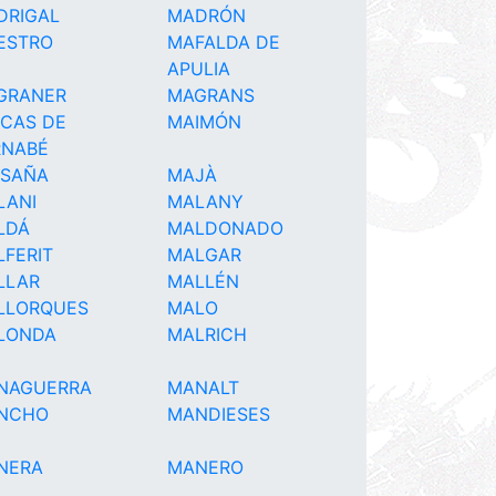
DRIGAL
MADRÓN
ESTRO
MAFALDA DE
APULIA
GRANER
MAGRANS
ICAS DE
MAIMÓN
RNABÉ
ISAÑA
MAJÀ
LANI
MALANY
LDÁ
MALDONADO
FERIT
MALGAR
LLAR
MALLÉN
LLORQUES
MALO
LONDA
MALRICH
NAGUERRA
MANALT
NCHO
MANDIESES
NERA
MANERO