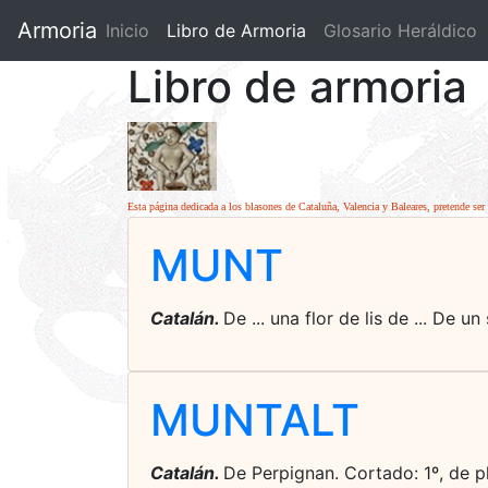
Armoria
Inicio
Libro de Armoria
(current)
Glosario Heráldico
Libro de armoria
Esta página dedicada a los blasones de Cataluña, Valencia y Baleares, pretende ser 
MUNT
Catalán.
De ... una flor de lis de ... De 
MUNTALT
Catalán.
De Perpignan. Cortado: 1º, de pl