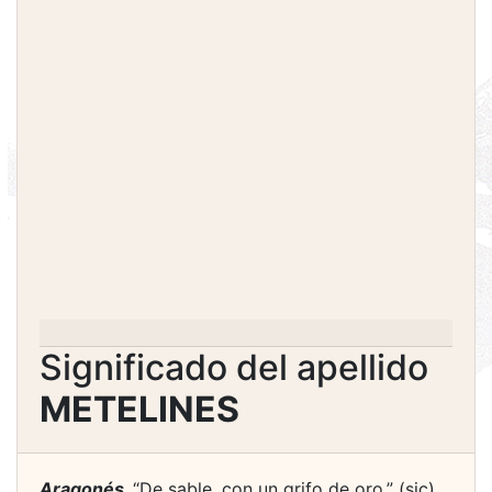
Significado del apellido
METELINES
Aragonés.
“De sable, con un grifo de oro.” (sic)