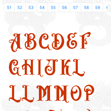
51
52
53
54
55
56
57
58
59
6
A
B
C
D
E
F
G
H
I
J
K
L
LL
M
N
O
P