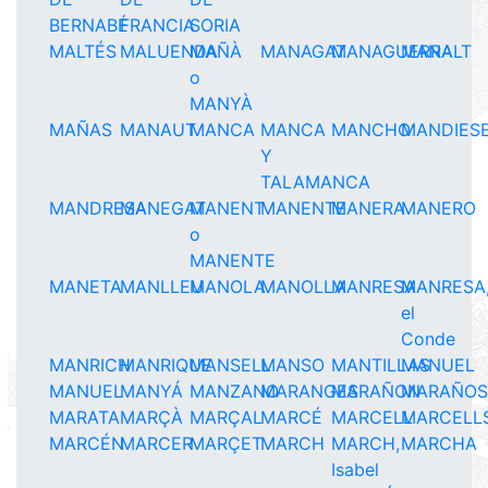
BERNABÉ
FRANCIA
SORIA
MALTÉS
MALUENDA
MAÑÀ
MANAGAT
MANAGUERRA
MANALT
o
MANYÀ
MAÑAS
MANAUT
MANCA
MANCA
MANCHO
MANDIES
Y
TALAMANCA
MANDRESA
MANEGAT
MANENT
MANENTE
MANERA
MANERO
o
MANENTE
MANETA
MANLLEU
MANOLA
MANOLLA
MANRESA
MANRESA
el
Conde
MANRICH
MANRIQUE
MANSELL
MANSO
MANTILLAS
MANUEL
MANUEL
MANYÁ
MANZANO
MARANGES
MARAÑON
MARAÑOS
MARATA
MARÇÀ
MARÇAL
MARCÉ
MARCELL
MARCELL
MARCÉN
MARCER
MARÇET
MARCH
MARCH,
MARCHA
Isabel