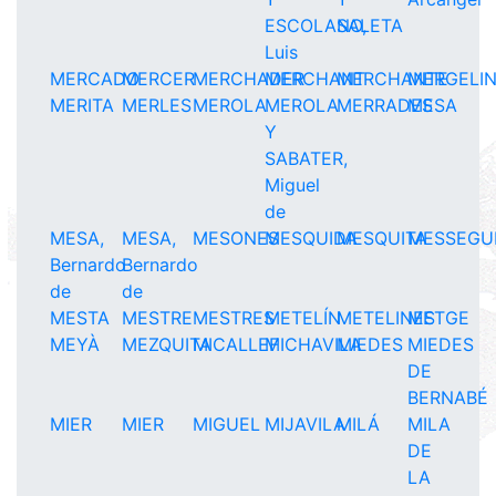
ESCOLANO,
SALETA
Luis
MERCADO
MERCER
MERCHADER
MERCHANT
MERCHANTE
MERGELI
MERITA
MERLES
MEROLA
MEROLA
MERRADES
MESA
Y
SABATER,
Miguel
de
MESA,
MESA,
MESONES
MESQUIDA
MESQUITA
MESSEGU
Bernardo
Bernardo
de
de
MESTA
MESTRE
MESTRES
METELÍN
METELINES
METGE
MEYÀ
MEZQUITA
MICALLEF
MICHAVILA
MIEDES
MIEDES
DE
BERNABÉ
MIER
MIER
MIGUEL
MIJAVILA
MILÁ
MILA
DE
LA