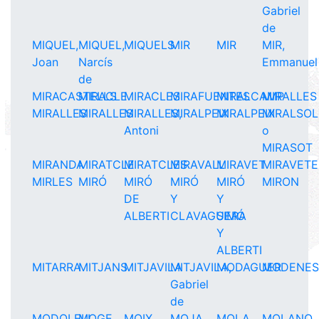
Gabriel
de
MIQUEL,
MIQUEL,
MIQUELS
MIR
MIR
MIR,
Joan
Narcís
Emmanuel
de
MIRACASTELLS
MIRACLE
MIRACLES
MIRAFUENTES
MIRALCAMP
MIRALLES
MIRALLES
MIRALLES
MIRALLES,
MIRALPEIX
MIRALPEIX
MIRALSOL
Antoni
o
MIRASOT
MIRANDA
MIRATCLE
MIRATCLES
MIRAVALL
MIRAVET
MIRAVETE
MIRLES
MIRÓ
MIRÓ
MIRÓ
MIRÓ
MIRON
DE
Y
Y
ALBERTI
CLAVAGUERA
SIMÓ
Y
ALBERTI
MITARRA
MITJANS
MITJAVILA
MITJAVILA,
MODAGUER
MODENE
Gabriel
de
MODOLELL
MOGE
MOIX
MOJA
MOLA
MOLANO