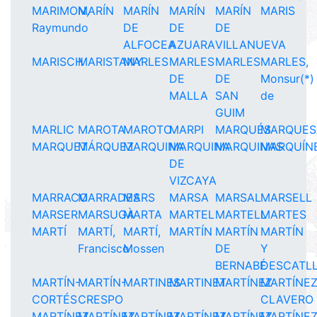
MARIMON,
MARÍN
MARÍN
MARÍN
MARÍN
MARIS
Raymundo
DE
DE
DE
ALFOCEA
AZUARA
VILLANUEVA
MARISCH
MARISTANY
MARLES
MARLES
MARLES
MARLES,
DE
DE
Monsur(*)
MALLA
SAN
de
GUIM
MARLIC
MAROTA
MAROTO
MARPI
MARQUÉS
MARQUES
MARQUET
MÁRQUEZ
MARQUINA
MARQUINA
MARQUINAS
MARQUÍN
DE
VIZCAYA
MARRACO
MARRADES
MARS
MARSA
MARSAL
MARSELL
MARSER
MARSUGÀ
MARTA
MARTEL
MARTELL
MARTES
MARTÍ
MARTÍ,
MARTÍ,
MARTÍN
MARTÍN
MARTÍN
Francisco
Mossen
DE
Y
BERNABÉ
DESCATL
MARTÍN-
MARTÍN-
MARTINES
MARTINET
MARTÍNEZ
MARTÍNE
CORTÉS
CRESPO
CLAVERO
MARTÍNEZ
MARTÍNEZ
MARTÍNEZ
MARTÍNEZ
MARTÍNEZ
MARTÍNE