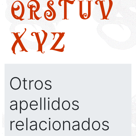
Q
R
S
T
U
V
X
Y
Z
Otros
apellidos
relacionados