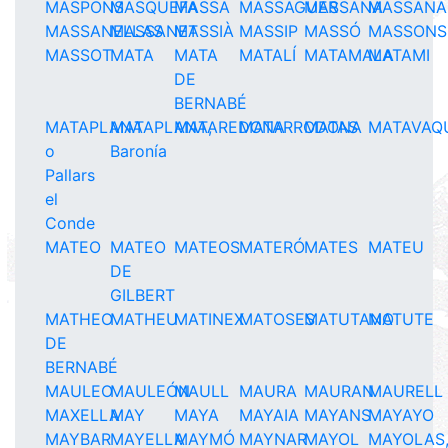
MASPONS
MASQUEFA
MASSA
MASSAGUER
MASSANA
MASSANA
MASSANELLAS
MASSANET
MASSIÀ
MASSIP
MASSÓ
MASSONS
MASSOT
MATA
MATA
MATALÍ
MATAMALA
MATAMI
DE
BERNABÉ
MATAPLANA
MATAPLANA,
MATAREDONA
MATARRODONA
MATAS
MATAVAQ
o
Baronía
Pallars
el
Conde
MATEO
MATEO
MATEOS
MATERÓ
MATES
MATEU
DE
GILBERT
MATHEO
MATHEU
MATINEX
MATOSES
MATUTANO
MATUTE
DE
BERNABÉ
MAULEO
MAULEÓN
MAULL
MAURA
MAURAN
MAURELL
MAXELLA
MAY
MAYA
MAYAIA
MAYANS
MAYAYO
MAYBAR
MAYELLA
MAYMÓ
MAYNAR
MAYOL
MAYOLAS