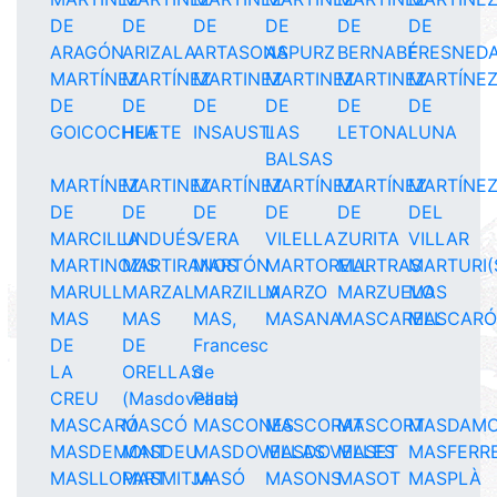
DE
DE
DE
DE
DE
DE
ARAGÓN
ARIZALA
ARTASONA
ASPURZ
BERNABÉ
FRESNED
MARTÍNEZ
MARTÍNEZ
MARTINEZ
MARTINEZ
MARTINEZ
MARTÍNE
DE
DE
DE
DE
DE
DE
GOICOCHEA
HUETE
INSAUSTI
LAS
LETONA
LUNA
BALSAS
MARTÍNEZ
MARTINEZ
MARTÍNEZ
MARTÍNEZ
MARTÍNEZ
MARTÍNE
DE
DE
DE
DE
DE
DEL
MARCILLA
UNDUÉS
VERA
VILELLA
ZURITA
VILLAR
MARTINOZIS
MARTIRANOS
MARTÓN
MARTORELL
MARTRAS
MARTURI(
MARULL
MARZAL
MARZILLA
MARZO
MARZUELO
MAS
MAS
MAS
MAS,
MASANA
MASCARELL
MASCAR
DE
DE
Francesc
LA
ORELLAS
de
CREU
(Masdovellas)
Paula
MASCARÓ
MASCÓ
MASCONES
MASCORAT
MASCORT
MASDAM
MASDEMONT
MASDEU
MASDOVELLAS
MASDOVELLES
MASET
MASFERR
MASLLOPART
MASMITJA
MASÓ
MASONS
MASOT
MASPLÀ