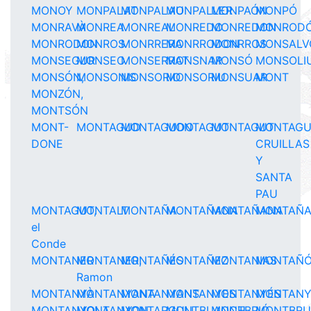
MONOY
MONPALAT
MONPALAU
MONPALLER
MONPAÓN
MONPÓ
MONRAVÀ
MONREA
MONREAL
MONREDO
MONREDON
MONROD
MONRODON
MONROS
MONRRERA
MONRRODON
MONRROS
MONSALV
MONSEGUR
MONSEO
MONSERRAT
MONSNAR
MONSÓ
MONSOLI
MONSÓN,
MONSONIS
MONSORIO
MONSORIU
MONSUAR
MONT
MONZÓN,
MONTSÓN
MONT-
MONTAGUD
MONTAGUDO
MONTAGUT
MONTAGUT
MONTAGU
DONE
CRUILLAS
Y
SANTA
PAU
MONTAGUT,
MONTALT
MONTAÑA
MONTAÑANA
MONTAÑANA
MONTAÑ
el
Conde
MONTANER
MONTANER,
MONTAÑÉS
MONTAÑEZ
MONTANIAS
MONTAÑ
Ramon
MONTANYÀ
MONTANYANA
MONTANYANS
MONTANYES
MONTANYÉS
MONTAN
MONTANYOLA
MONTANYON
MONTARGULL
MONTBLANCH
MONTBRIÓ
MONTBR