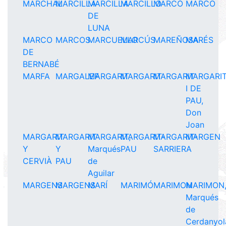
MARCHAL
MARCILLA
MARCILLA
MARCILLO
MARCÓ
MARCO
DE
LUNA
MARCO
MARCOS
MARCUELLO
MARCÚS
MAREÑOSA
MARÉS
DE
BERNABÉ
MARFA
MARGALEF
MARGARIT
MARGARIT
MARGARIT
MARGARI
I DE
PAU,
Don
Joan
MARGARIT
MARGARIT
MARGARIT,
MARGARIT-
MARGARIT-
MARGEN
Y
Y
Marqués
PAU
SARRIERA
CERVIÀ
PAU
de
Aguilar
MARGENS
MARGENS
MARÍ
MARIMÓ
MARIMON
MARIMON
Marqués
de
Cerdanyol