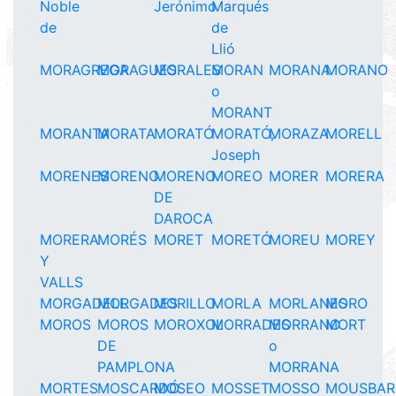
Noble
Jerónimo
Marqués
de
de
Llió
MORAGREGA
MORAGUES
MORALES
MORAN
MORANA
MORANO
o
MORANT
MORANTA
MORATA
MORATÓ
MORATÓ,
MORAZA
MORELL
Joseph
MORENES
MORENO
MORENO
MOREO
MORER
MORERA
DE
DAROCA
MORERA
MORÉS
MORET
MORETÓ
MOREU
MOREY
Y
VALLS
MORGADELL
MORGADES
MORILLO
MORLA
MORLANES
MORO
MOROS
MOROS
MOROXOL
MORRADES
MORRANO
MORT
DE
o
PAMPLONA
MORRANA
MORTES
MOSCARDÓ
MOSEO
MOSSET
MOSSO
MOUSBAR