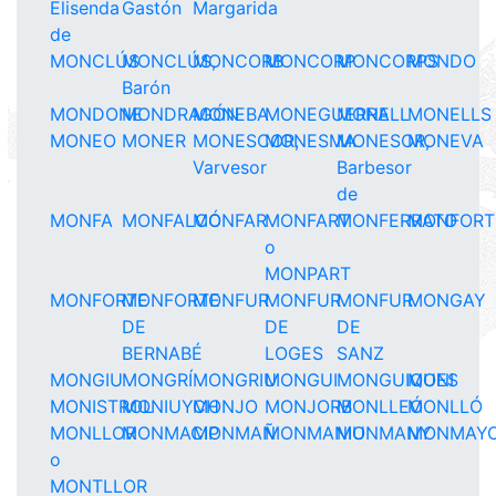
Elisenda
Gastón
Margarida
de
MONCLÚS
MONCLÚS,
MONCORB
MONCORP
MONCORPS
MONDO
Barón
MONDONE
MONDRAGÓN
MONEBA
MONEGUERRA
MONELL
MONELLS
MONEO
MONER
MONESCOR,
MONESMA
MONESOR,
MONEVA
Varvesor
Barbesor
de
MONFA
MONFALCÓ
MONFAR
MONFART
MONFERRATO
MONFORT
o
MONPART
MONFORTE
MONFORTE
MONFUR
MONFUR
MONFUR
MONGAY
DE
DE
DE
BERNABÉ
LOGES
SANZ
MONGIU
MONGRÍ
MONGRIU
MONGUI
MONGUIQUES
MONI
MONISTROL
MONIUYCH
MONJO
MONJORB
MONLLEÓ
MONLLÓ
MONLLOR
MONMACIP
MONMAÑ
MONMANIU
MONMANY
MONMAY
o
MONTLLOR