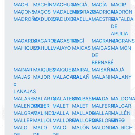
MACH
MACHÍN
MACHUCA
MACIÀ
MACÍA
MACIP
MAÇONS
MAÇOS
MADALENES
MADRAZO
MADRIGAL
MADRÓN
MADROÑO
MADUIXER
MADUXER
MAELLA
MAESTRO
MAFALDA
DE
APULIA
MAGARDA
MAGAROLA
MAGASTRE
MAGÍ
MAGRANER
MAGRANS
MAHIQUES
MAHULL
MAIAYO
MAICAS
MAICAS
MAIMÓN
DE
BERNABÉ
MAINAR
MAIQUES
MAIQUEZ
MAIRAL
MAISAÑA
MAJÀ
MAJAS
MAJOR
MALACARA
MALAÑ
MALANI
MALANY
o
LANAJAS
MALARS
MALARTS
MALATESTA
MALBASEDA
MALDÁ
MALDON
MALENDRICH
MALER
MALET
MALET
MALFERIT
MALGAR
MALGRAT
MALINES
MALLA
MALLADA
MALLAR
MALLÉN
MALLER
MALLOL
MALLORCA
MALLORCAS
MALLORQUES
MALO
MALO
MALO
MALO
MALÓN
MALONDA
MALRICH
DE
DE
DE