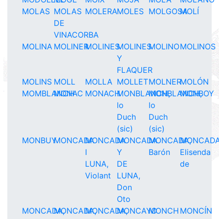
MOLAS
MOLAS
MOLERA
MOLES
MOLGOSA
MOLÍ
DE
VINACORBA
MOLINA
MOLINER
MOLINES
MOLINES
MOLINO
MOLINOS
Y
FLAQUER
MOLINS
MOLL
MOLLA
MOLLET
MOLNER
MOLÓN
MOMBLANCH
MONAC
MONACH
MONBLANCH,
MONBLANCH,
MONBOY
lo
lo
Duch
Duch
(sic)
(sic)
MONBUY
MONCADA
MONCADA
MONCADA
MONCADA,
MONCADA
I
Y
Barón
Elisenda
LUNA,
DE
de
Violant
LUNA,
Don
Oto
MONCADA,
MONCADA,
MONCADA,
MONCAYO
MONCH
MONCÍN