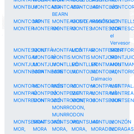
MONTBUY
MONTCADA
MONTCADA-
MONTCLAR
MONTCLÚS
MONTCO
BEARN
MONTCORP
MONTE
MONTEAGUDO
MONTEARAGÓN
MONTEGUT
MONTELL
MONTER
MONTERDE
MONTERO
MONTES
MONTESCOR
MONTESC
el
Vervesor
MONTESQUIU
MONTFÁ
MONTFALCÓ
MONTFAR
MONTFERRER
MONTFOR
MONTGAY
MONTGRÍ
MONTIS
MONTIS
MONTJORB
MONTJUI
MONTJULI
MONTJUYCH
MONTLLEÓ
MONTLLER
MONTMANIU
MONTMA
MONTNEGRA
MONTNEGRE
MONTOLIU
MONTOLIU
MONTOLIU,
MONTORI
Dalmacio
MONTORIS
MONTORNÉS
MONTORO
MONTOYA
MONTPALAT
MONTPAL
MONTPAÓ
MONTPEÓ
MONTPEZAT
MONTRAL
MONTRAVÀ
MONTREA
MONTREDON
MONTRODÓ
MONTRODON,
MONTROS
MONTSEGUR
MONTSEN
MONRRODON,
MUNRRODON
MONTSERRAT
MONTSONÍS
MONTSORIU
MONTSUAR
MONTULL
MONZÓN
MOR,
MORA
MORA,
MORA,
MORADELL
MORAGAS