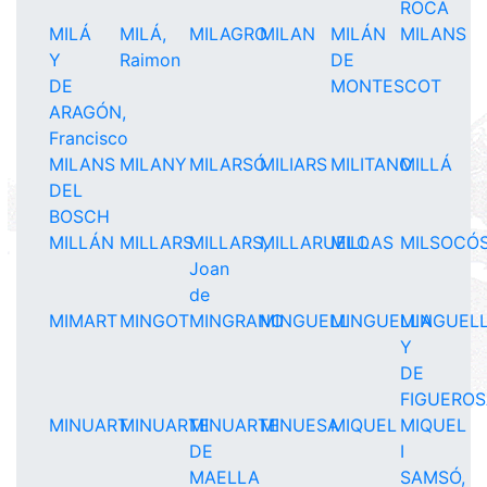
ROCA
MILÁ
MILÁ,
MILAGRO
MILAN
MILÁN
MILANS
Y
Raimon
DE
DE
MONTESCOT
ARAGÓN,
Francisco
MILANS
MILANY
MILARSÓ
MILIARS
MILITANO
MILLÁ
DEL
BOSCH
MILLÁN
MILLARS
MILLARS,
MILLARUELO
MILLAS
MILSOCÓ
Joan
de
MIMART
MINGOT
MINGRANO
MINGUELL
MINGUELLA
MINGUEL
Y
DE
FIGUERO
MINUART
MINUARTE
MINUARTE
MINUESA
MIQUEL
MIQUEL
DE
I
MAELLA
SAMSÓ,