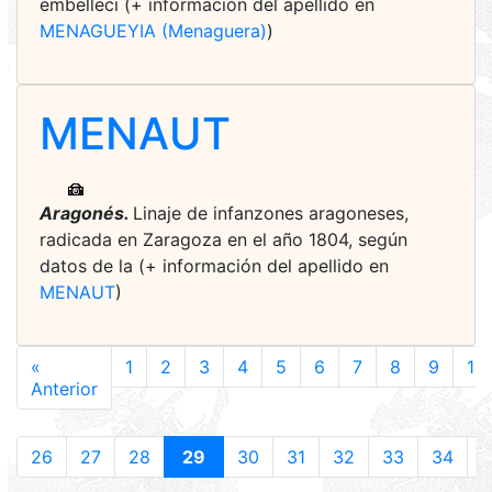
embelleci (+ información del apellido en
MENAGUEYIA (Menaguera)
)
MENAUT
Aragonés.
Linaje de infanzones aragoneses,
radicada en Zaragoza en el año 1804, según
datos de la (+ información del apellido en
MENAUT
)
«
1
2
3
4
5
6
7
8
9
10
Anterior
26
27
28
29
30
31
32
33
34
3