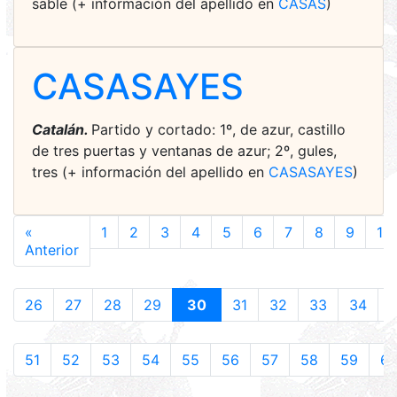
sable (+ información del apellido en
CASAS
)
CASASAYES
Catalán.
Partido y cortado: 1º, de azur, castillo
de tres puertas y ventanas de azur; 2º, gules,
tres (+ información del apellido en
CASASAYES
)
«
1
2
3
4
5
6
7
8
9
10
Anterior
26
27
28
29
30
31
32
33
34
51
52
53
54
55
56
57
58
59
6