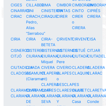
CIGES
CILLABER
CIMA
CIMBOR
CIMBORAIN
CIMBORAN
CINARRAS
CINI
CINISTERRA
CINTAS
CINTO
CIPRÉS
CIRAC
CIRACH,
CIRAQUE
CIRER
CIRER
CIRERA
Pedro,
o
Alias
CIRERA
“Serrabou”
CIRIA
CIRIA
CIRIA-
ÇIRVENT
CIRVENT
CISA
BETETA
CISNEROS
CISTERER
CISTERNAS
CISTERNES
CISTUÉ
CITJAR
CITJÓ
CIURANA
CIURANA,
CIURANA,
CIUTADÀ
CIUTADE
Miquel
Pere
CIUTADILLA
CIVADA
CIVERA
CIVERIO
CLADERA
CLADERA
CLADOSAS
CLAMUNT
CLAPERIA
CLAPES
CLAQUIN
CLARAC
(Claramunt)
o
o
CLAPERA
DESCLAPES
CLARAMONTE
CLARAMUNT
CLARES
CLARESVALLS
CLARET
CLARETV
CLARIANA
CLARIANA
CLARIANA
CLARIANA
CLARIANA,
CLARIANA
DE
SEVA
Y
Casa
Conde