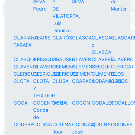
SEVA,
Y
SEVA
de
Pedro
DE
Munter
VILATORTA,
Luis
Dionisio
CLARIANA-
CLARIS
CLARÓS
CLASCA
CLASCAR
CLASCAR
TARAFA
o
CLASCA
CLASQUERI
CLASQUERI
CLAUSES
CLAVER
CLAVERÍA
CLAVERO
CLAVEROL
CLAVEROS
CLEMENS
CLEMENTE
CLEQUI
CLERICAT
CLERIGUET
CLERIGUET
CLERIGUET
CLIMENT
CLIMENTE
CLOS
CLOTA
CLOTA
CLUSA
COARASA
COBANILLAS
COBOS
Y
TEIXIDOR
COCA
COCENTAYNA,
COCH
COCÓN
CODALET
CODALLO
Conde
de
CODERA
CODINA
CODINA,
CODINAS,
CODINATS
CODINES
Joan
José