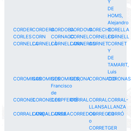
Y
DE
HOMS,
Alejandro
CORDER
CORDERA
CORDOBA
CORDOVA
CORECHE
CORELLA
CORLES
CORN
CORNAGO
CORNEL
CORNELES
CORNELL
CORNELLA
CORNELLÀ
CORNELLANA
CORNERAN
CORNET
CORNET
Y
DE
TAMARIT,
Luis
COROMINAS
COROMINES
COROMINES,
CORONA
CORONADO
CORONAS
Francisco
de
CORONEL
CORONELES
CORPFERRÉ
CORRAL
CORRAL
CORRAL-
LLANSA
LLANZA
CORRALLANÇA
CORRALLANSA
CORREA
CORREDOR
CORREGER
CORRÓ
o
CORRETGER