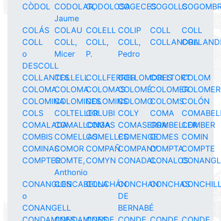
CÒDOL
CODOLAR,
CODOLOSA
COGECES
COGOLLS
COGOMBR
Jaume
COLÁS
COLAU
COLELL
COLIP
COLL
COLL
COLL
COLL,
COLL,
COLL,
COLLANDRA
COLLAND
o
Micer
P.
Pedro
DESCOLL
COLLANTES
COLLELL
COLLFERRER
COLLOMDRES
COLLTORT
COLOM
COLOMA
COLOMA
COLOMAS
COLOMÉ
COLOMER
COLOMER
COLOMINA
COLOMINES
COLOMINS
COLOMO
COLOMS
COLÓN
COLS
COLTELLER
COLUBI
COLY
COMA
COMABEL
COMALADA
COMALLONGA
COMAS
COMASERRA
COMBELLER
COMBER
COMBIS
COMELLAS
COMELLES
COMENGE
COMES
COMIN
COMINAS
COMOR
COMPAÑ
COMPANY
COMPTA
COMPTE
COMPTER
COMTE,
COMYN
CONADAL
CONALOS
CONANGL
Anthonio
CONANGLES
CONCABELLA
CONCHÁN
CONCHAN
CONCHAS
CONCHIL
o
DE
CONANGELL
BERNABÉ
CONDAMINES
CONDAMINES
CONDE
CONDE
CONDE
CONDE