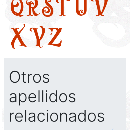
Q
R
S
T
U
V
X
Y
Z
Otros
apellidos
relacionados