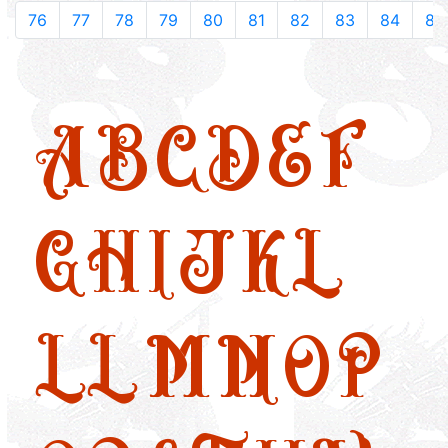
76
77
78
79
80
81
82
83
84
85
A
B
C
D
E
F
G
H
I
J
K
L
LL
M
N
O
P