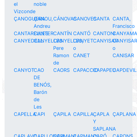
el
noble
Vizconde
ÇANOGUERA
ÇANOU,
CÁNOVAS
CANOVES
CANTA
CANTA,
Andreu
Francisco
CANTARELLES
CANTER
CANTÍN
CANTÓ
CANTONI
CANYAMA
CANYEDELL
CANYELLES
CANYELLES,
CANYET
CANYISAR
CANYISA
Pere
o
o
Ramon
CANET
CANISAR
de
CANYOT
CAO
CAORS
CAPACCIO
CAPAPEU
CAPDEVI
DE
BENÓS,
Barón
de
Les
CAPELLA
CAPI
ÇAPILA
CAPILLA
ÇAPLA
ÇAPLANA
Y
SAPLANA
CAPLAVO
CAPLLONCH
CAPMANI
CAPMANY
CAPÓ
CAPONS