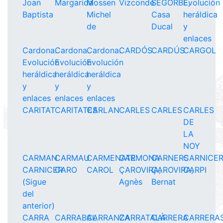
Joan
Margarida
Mossen
Vizconde
SEGORBE,
Evolución
Baptista
Michel
Casa
heráldica
de
Ducal
y
enlaces
Cardona.
Cardona.
Cardona.
CARDÓS
CARDÚS
CARGOL
Evolución
Evolución
Evolución
heráldica
heráldica
heráldica
y
y
y
enlaces
enlaces
enlaces
CARITAT
CARITATES
CARLAN
CARLES
CARLES
CARLES
DE
LA
NOY
CARMAN
CARMAU
CARMENATE
CARMONA
CARNERS
CARNICE
CARNICER
CARO
CAROL
ÇAROVIRA,
ÇAROVIRA,
CARPI
(Sigue
Agnès
Bernat
del
anterior)
CARRA
CARRABAL
CARRANZA
CARRATALÀ
CARRERA
CARRERA