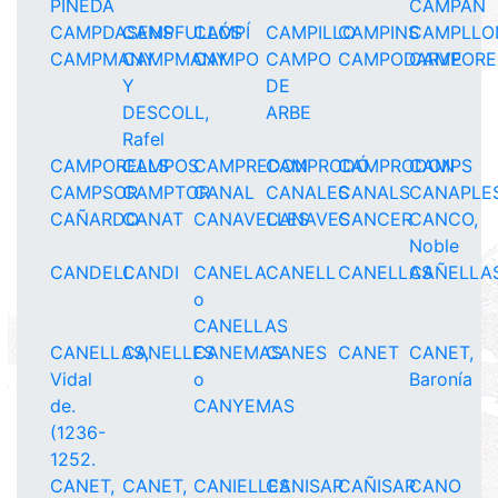
PINEDA
CAMPÁN
CAMPDASENS
CAMPFULLÓS
CAMPÍ
CAMPILLO
CAMPINS
CAMPLLO
CAMPMANY
CAMPMANY
CAMPO
CAMPO
CAMPODARVE
CAMPORE
Y
DE
DESCOLL,
ARBE
Rafel
CAMPORELLS
CAMPOS
CAMPREDON
CAMPRODÓ
CAMPRODON
CAMPS
CAMPSOR
CAMPTOR
CANAL
CANALES
CANALS
CANAPLE
CAÑARDO
CANAT
CANAVELLES
CANAVES
CANCER
CANCO,
Noble
CANDELL
CANDI
CANELA
CANELL
CANELLAS
CAÑELLA
o
CANELLAS
CANELLAS,
CANELLES
CANEMAS
CANES
CANET
CANET,
Vidal
o
Baronía
de.
CANYEMAS
(1236-
1252.
CANET,
CANET,
CANIELLES
CANISAR
CAÑISAR
CANO