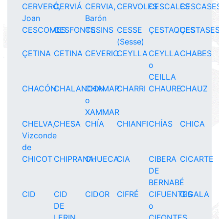
CERVERÓ,
CERVIÁ
CERVIA,
CERVOLES
CESCALES
CESCASES
Joan
Barón
CESCOMES
CESFONTS
CESINS
CESSE
ÇESTAQUES
ÇESTASE
(Sesse)
ÇETINA
CETINA
CEVERIO
CEYLLA
CEYLLA
CHABES
o
CEILLA
CHACÓN
CHALANCON
CHAMAR
CHARRI
CHAURE
CHAUZ
o
XAMMAR
CHELVA,
CHESA
CHÍA
CHIANFI
CHÍAS
CHICA
Vizconde
de
CHICOT
CHIPRANA
CHUECA
CIA
CIBERA
CICARTE
DE
BERNABÉ
CID
CID
CIDOR
CIFRÉ
CIFUENTES
CIGALA
DE
o
LERIN
CIFONTES