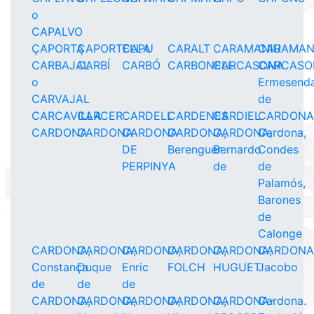
o
CAPALVO
ÇAPORTA
ÇAPORTELLA
CAPU
CARALT
CARAMANIU
CARAMA
CARBAJAL
CARBÍ
CARBÓ
CARBONELL
CARCASONA
CARCASO
o
Ermesend
CARVAJAL
de
CARCAVILLA
CARCER
CARDELL
CARDENES
CARDIEL
CARDON
CARDONA
CARDONA
CARDONA
CARDONA,
CARDONA,
Cardona,
DE
Berenguer
Bernardo
Condes
PERPINYA
de
de
Palamós,
Barones
de
Calonge
CARDONA,
CARDONA,
CARDONA,
CARDONA,
CARDONA,
CARDONA
Constança
Duque
Enric
FOLCH
HUGUET
Jacobo
de
de
de
CARDONA,
CARDONA,
CARDONA,
CARDONA,
CARDONA-
Cardona.