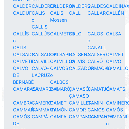
CALDER
CALDERER
CALDERON
CALDERS
CALDES
CALDINA
CALDUF
CALIS
CALIS,
CALL
CALLAR
CALLÉN
o
Mossen
CALLIS
CALLÍS
CALLÚS
CALMETES
CALO
CALOS
CALSA
o
o
CALÍS
CANALL
CALSADA
CALSADOR
CALSAPEU
CALSENA
CALSER
CALVET
CALVETE
CALVILLO
CALVILLOS
CALVIS
CALVÓ
CALVO
CALVO
CALVO-
CALVOS
CALZADOR
CAMACHO
CAMALLO
DE
LACRUZ
o
BERNABÉ
CALBOS
CAMARASA
CAMARENA
CAMARÓ
ÇAMASÓ,
CAMATJÓ
CAMATS
ÇAMASO
CAMBRA
CAMERÓ
CAMET
CAMILLERI
CAMIN
CAMINER
CAMMAÑ
CAMMANY
CAMÓN
CAMOR
CAMÓS
CAMÓS
CAMÓS
CAMPÀ
CAMPÁ
CAMPAMAR
CAMPANER
CAMPANI
DE
o