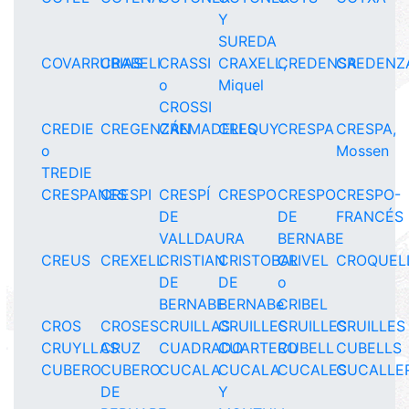
Y
SUREDA
COVARRUBIAS
CRABELI
CRASSI
CRAXELL,
CREDENSA
CREDENZ
o
Miquel
CROSSI
CREDIE
CREGENZÁN
CREMADELLS
CREQUY
CRESPA
CRESPA,
o
Mossen
TREDIE
CRESPANES
CRESPI
CRESPÍ
CRESPO
CRESPO
CRESPO-
DE
DE
FRANCÉS
VALLDAURA
BERNABE
CREUS
CREXELL
CRISTIAN
CRISTOBAL
CRIVEL
CROQUEL
DE
DE
o
BERNABE
BERNABe
CRIBEL
CROS
CROSES
CRUILLAS
CRUILLES
CRUILLES
CRUILLES
CRUYLLAS
CRUZ
CUADRADO
CUARTERO
CUBELL
CUBELLS
CUBERO
CUBERO
CUCALA
CUCALA
CUCALES
CUCALLE
DE
Y