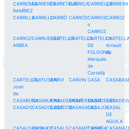
CARRERAS
CARRERES
CARRETALÁ
CARRICA
CARRIELLO
ÇARRIERA
RAMÍREZ
CARRILLA
CARRILLO
CARRIÓ
CARRÓS
CARROS
CARROZ
o
CARROZ
CARROZ-
CARRUESCO
CARTELLÁ
CARTELLA
CARTELLA
CARTELLA
ARBEA
DE
Arnault
FOLGONS,
de
Marqués
de
Cartellá
CARTELLÀ,
CARTUSAN
CARVI
CARVIN
CASA
CASABAS
Joan
de
CASABONA
CASABUENA
CASADEMONT
CASADEMUNT
CASADESÚS
CASADEV
CASADO
CASADOLOST
CASADOR
CASAGAGES
CASAJÚS
CASAL
DE
AGUILA
CASALDAGUILA
CASALOT
CASALS
CASAMITJANA
CASAÑA
CASANAT