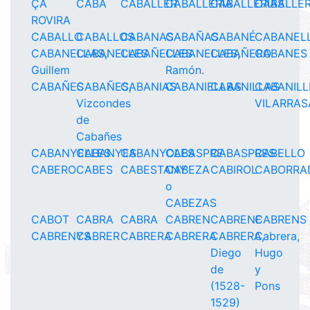
ÇA
CABA
CABALLER
CABALLERIA
CABALLERÍAS
CABALLE
ROVIRA
CABALLO
CABALLOS
CABANAS
CABAÑAS
CABANÉ
CABANEL
CABANELLAS,
CABANELLES
CABAÑELLES
CABANELLES,
CABAÑERO
CABANES
Guillem
Ramón.
CABAÑES
CABAÑES,
CABANIAS
CABANIELLAS
CABANILLAS
CABANILL
Vizcondes
VILARRAS
de
Cabañes
CABANYELLES
CABANYES
CABANYOLES
CABASPRE
CABASPRES
CABELLO
CABERO
CABES
CABESTANY
CABEZA
CABIROL
CABORRA
o
CABEZAS
CABOT
CABRA
CABRA
CABREN
CABRENE
CABRENS
CABRENYS
CABRER
CABRERA
CABRERA
CABRERA,
Cabrera,
Diego
Hugo
de
y
(1528-
Pons
1529)