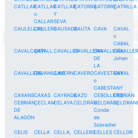
CATLLAR
CATLLAR
CATLLAR
ÇATORRA
ÇATORRE
ÇATRILLA
o
Y
CALLAR
SEVA
CAULELLAS
CAULERS
CAUSADA
CAUTA
CAVA
CAVAL
o
CABAL
CAVALCANTI
ÇAVALL
CAVALLER
CAVALLERIA
CAVALLERÍA,
CAVALLER
DE
Johan
LA
CAVALLERS
CAVANILLAS
CAVERNI
CAVERO
CAVESTANY
CAXAL
o
CABESTANY
CAXANS
CAXAS
CAYRADA
CAZO
CEBOLLERO
CEBRIÁN
CEBRIÁN
ÇECLAM
CELAYA
CELDRÁN
CELDRÁN,
CELDRAN
DE
Conde
ALAGÓN
de
Sobradiel
CELIS
CELLA
CELLA,
CELLERS
CELLES
CELLOR