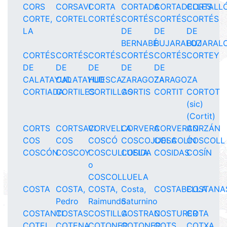
CORS
CORSAVI
CORTA
CORTADA
CORTADELLES
CORTALL
CORTE,
CORTEL
CORTÉS
CORTÉS
CORTÉS
CORTÉS
LA
DE
DE
DE
BERNABÉ
BUJARALOZ
BUJARAL
CORTÉS
CORTÉS
CORTÉS
CORTÉS
CORTÉS
CORTEY
DE
DE
DE
DE
DE
CALATAYUD
CALATAYUD
HUESCA
ZARAGOZA
ZARAGOZA
CORTIADA
CORTILES
CORTILLAS
CORTIS
CORTIT
CORTOT
(sic)
(Cortit)
CORTS
CORTSAVI
CORVELLA
CORVERA
CORVERAN
CORZÁN
COS
COS
COSCÓ
COSCOJUELA
COSCOLÍN
COSCOLL
COSCÓN
COSCOY
COSCULLUELA
COSIDA
COSIDAS
COSÍN
o
COSCOLLUELA
COSTA
COSTA,
COSTA,
Costa,
COSTABELLA
COSTANA
Pedro
Raimundo
Saturnino
COSTANTI
COSTAS
COSTILLA
COSTRAN
COSTURER
COTA
COTEL
COTENA
COTONER
COTONER
COTS
COTXA