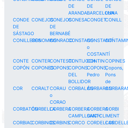
DE
DE
DE
ARANDA
BARCELONA
LUNA
CONDE
CONEJOS
CONEJOS
CONESA
CONGET
CONILL
DE
DE
SÁSTAGO
BERNABÉ
CONILLERES
CONOMINS
CONRADO
CONSTANS
CONSTANTÍ
CONTAMI
o
COSTANTÍ
CONTE
CONTER
CONTESTI
CONTIJOCH
CONTIN
COPINES
COPÓN
COPONES
COPONS
COPONS
COPONS,
Copons,
DEL
Pedro
Pons
BOLLIDOR
de
COR
CORALT
CORAU
CORBALÁN
CORBARAN
CORBARA
o
CORAO
CORBATÓN
CORBELLA
CORBERA
CORBERA-
CORBERA-
CORBI
CAMPLLONCH
SANTCLIMENT
CORBIAC
CORBINOS
CORBINS
CORCO
CORDELLAS
CORDELL