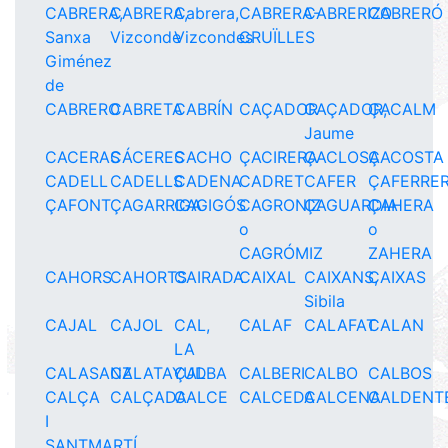
CABRERA,
CABRERA,
Cabrera,
CABRERA-
CABRERIZO
CABRERÓ
Sanxa
Vizconde
Vizcondes
CRUÏLLES
Giménez
de
CABRERO
CABRETA
CABRÍN
CAÇADOR
CAÇADOR,
ÇACALM
Jaume
CACERAS
CÁCERES
CACHO
ÇACIRERA
ÇACLOSA
ÇACOSTA
CADELL
CADELLS
CADENA
CADRET
CAFER
ÇAFERRE
ÇAFONT
ÇAGARRIGA
CAGIGÓS
CAGRONIZ
ÇAGUARDIA
ÇAHERA
o
o
CAGRÓMIZ
ZAHERA
CAHORS
CAHORTS
CAIRADA
CAIXAL
CAIXANS,
CAIXAS
Sibila
CAJAL
CAJOL
CAL,
CALAF
CALAFAT
CALAN
LA
CALASANZ
CALATAYUD
ÇALBA
CALBERI
CALBO
CALBOS
CALÇA
CALÇADA
CALCE
CALCEDA
CALCENA
CALDENT
I
SANTMARTÍ