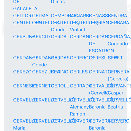
DE
Dimas
GALALETA
CELLORT
CELMA
CEMBORAIN
CENARBE
CENASSE
CENDRA
CENTELLAS
CENTELLES
CENTELLES,
CENTELLES,
CEPRIÁN
CERBARA
Conde
Violant
CERBUNA
CERCITO
CERDÁ
CERDAN
CERDÁN
CERDAÑA
DE
Condado
ESCATRÓN
CERDANES
CERDANYA,
CERDAS
CEREROLS
CERESUELA
CERET
Conde
CEREZO
CEREZUELA
CERINO
CERLES
CERNATO
CERNERA
(Cervera)
CERNESIO
CERNETO
CEROLL
CERRADA
CERVALLÓ
CERVANTE
(Cervelló)
Gaspar
CERVELLÓ
CERVELLÓ
CERVELLÓ
CERVELLÓ,
CERVELLÓ,
CERVELLÓ
Alemany
Baronía
Beatriu
Ramon
CERVELLÓ,
CERVELLÓN
CERVELLÓN
CERVERA
CERVERA,
CERVERÓ
María
Baronía