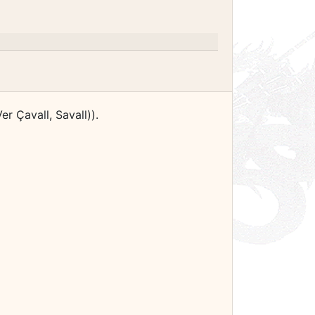
er Çavall, Savall)).