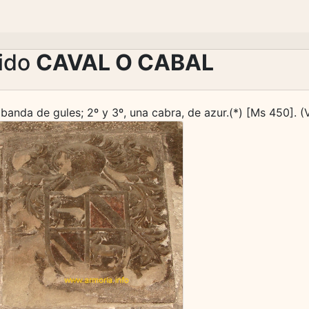
lido
CAVAL O CABAL
banda de gules; 2º y 3º, una cabra, de azur.(*) [Ms 450]. (V