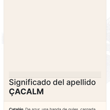
Significado del apellido
ÇACALM
Catalán.
De azur, una banda de gules, cargada