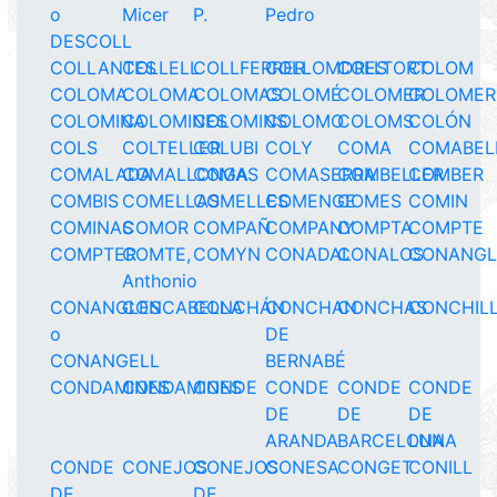
o
Micer
P.
Pedro
DESCOLL
COLLANTES
COLLELL
COLLFERRER
COLLOMDRES
COLLTORT
COLOM
COLOMA
COLOMA
COLOMAS
COLOMÉ
COLOMER
COLOMER
COLOMINA
COLOMINES
COLOMINS
COLOMO
COLOMS
COLÓN
COLS
COLTELLER
COLUBI
COLY
COMA
COMABEL
COMALADA
COMALLONGA
COMAS
COMASERRA
COMBELLER
COMBER
COMBIS
COMELLAS
COMELLES
COMENGE
COMES
COMIN
COMINAS
COMOR
COMPAÑ
COMPANY
COMPTA
COMPTE
COMPTER
COMTE,
COMYN
CONADAL
CONALOS
CONANGL
Anthonio
CONANGLES
CONCABELLA
CONCHÁN
CONCHAN
CONCHAS
CONCHIL
o
DE
CONANGELL
BERNABÉ
CONDAMINES
CONDAMINES
CONDE
CONDE
CONDE
CONDE
DE
DE
DE
ARANDA
BARCELONA
LUNA
CONDE
CONEJOS
CONEJOS
CONESA
CONGET
CONILL
DE
DE