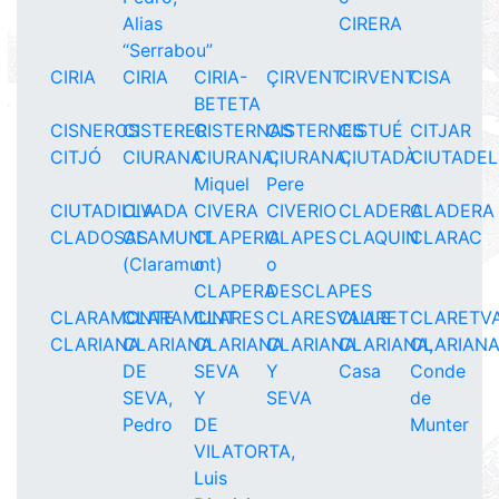
Alias
CIRERA
“Serrabou”
CIRIA
CIRIA
CIRIA-
ÇIRVENT
CIRVENT
CISA
BETETA
CISNEROS
CISTERER
CISTERNAS
CISTERNES
CISTUÉ
CITJAR
CITJÓ
CIURANA
CIURANA,
CIURANA,
CIUTADÀ
CIUTADE
Miquel
Pere
CIUTADILLA
CIVADA
CIVERA
CIVERIO
CLADERA
CLADERA
CLADOSAS
CLAMUNT
CLAPERIA
CLAPES
CLAQUIN
CLARAC
(Claramunt)
o
o
CLAPERA
DESCLAPES
CLARAMONTE
CLARAMUNT
CLARES
CLARESVALLS
CLARET
CLARETV
CLARIANA
CLARIANA
CLARIANA
CLARIANA
CLARIANA,
CLARIANA
DE
SEVA
Y
Casa
Conde
SEVA,
Y
SEVA
de
Pedro
DE
Munter
VILATORTA,
Luis