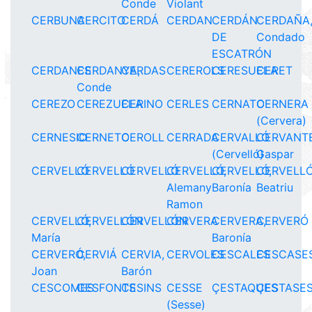
Conde
Violant
CERBUNA
CERCITO
CERDÁ
CERDAN
CERDÁN
CERDAÑA
DE
Condado
ESCATRÓN
CERDANES
CERDANYA,
CERDAS
CEREROLS
CERESUELA
CERET
Conde
CEREZO
CEREZUELA
CERINO
CERLES
CERNATO
CERNERA
(Cervera)
CERNESIO
CERNETO
CEROLL
CERRADA
CERVALLÓ
CERVANTE
(Cervelló)
Gaspar
CERVELLÓ
CERVELLÓ
CERVELLÓ
CERVELLÓ,
CERVELLÓ,
CERVELLÓ
Alemany
Baronía
Beatriu
Ramon
CERVELLÓ,
CERVELLÓN
CERVELLÓN
CERVERA
CERVERA,
CERVERÓ
María
Baronía
CERVERÓ,
CERVIÁ
CERVIA,
CERVOLES
CESCALES
CESCASES
Joan
Barón
CESCOMES
CESFONTS
CESINS
CESSE
ÇESTAQUES
ÇESTASE
(Sesse)