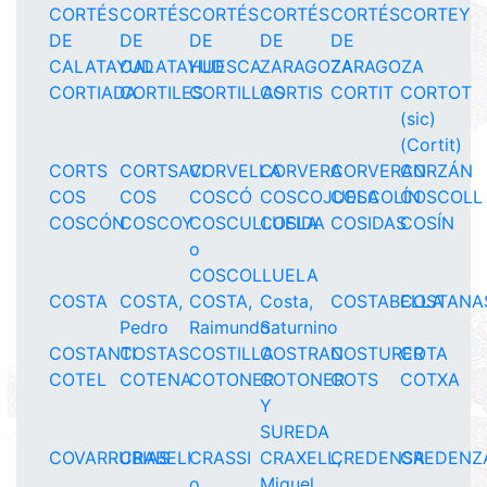
CORTÉS
CORTÉS
CORTÉS
CORTÉS
CORTÉS
CORTEY
DE
DE
DE
DE
DE
CALATAYUD
CALATAYUD
HUESCA
ZARAGOZA
ZARAGOZA
CORTIADA
CORTILES
CORTILLAS
CORTIS
CORTIT
CORTOT
(sic)
(Cortit)
CORTS
CORTSAVI
CORVELLA
CORVERA
CORVERAN
CORZÁN
COS
COS
COSCÓ
COSCOJUELA
COSCOLÍN
COSCOLL
COSCÓN
COSCOY
COSCULLUELA
COSIDA
COSIDAS
COSÍN
o
COSCOLLUELA
COSTA
COSTA,
COSTA,
Costa,
COSTABELLA
COSTANA
Pedro
Raimundo
Saturnino
COSTANTI
COSTAS
COSTILLA
COSTRAN
COSTURER
COTA
COTEL
COTENA
COTONER
COTONER
COTS
COTXA
Y
SUREDA
COVARRUBIAS
CRABELI
CRASSI
CRAXELL,
CREDENSA
CREDENZ
o
Miquel