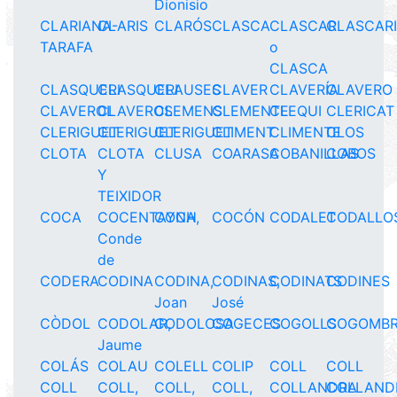
Dionisio
CLARIANA-
CLARIS
CLARÓS
CLASCA
CLASCAR
CLASCAR
TARAFA
o
CLASCA
CLASQUERI
CLASQUERI
CLAUSES
CLAVER
CLAVERÍA
CLAVERO
CLAVEROL
CLAVEROS
CLEMENS
CLEMENTE
CLEQUI
CLERICAT
CLERIGUET
CLERIGUET
CLERIGUET
CLIMENT
CLIMENTE
CLOS
CLOTA
CLOTA
CLUSA
COARASA
COBANILLAS
COBOS
Y
TEIXIDOR
COCA
COCENTAYNA,
COCH
COCÓN
CODALET
CODALLO
Conde
de
CODERA
CODINA
CODINA,
CODINAS,
CODINATS
CODINES
Joan
José
CÒDOL
CODOLAR,
CODOLOSA
COGECES
COGOLLS
COGOMBR
Jaume
COLÁS
COLAU
COLELL
COLIP
COLL
COLL
COLL
COLL,
COLL,
COLL,
COLLANDRA
COLLAND