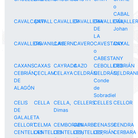
o
CABAL
CAVALCANTI
ÇAVALL
CAVALLER
CAVALLERIA
CAVALLERÍA,
CAVALLER
DE
Johan
LA
CAVALLERS
CAVANILLAS
CAVERNI
CAVERO
CAVESTANY
CAXAL
o
CABESTANY
CAXANS
CAXAS
CAYRADA
CAZO
CEBOLLERO
CEBRIÁN
CEBRIÁN
ÇECLAM
CELAYA
CELDRÁN
CELDRÁN,
CELDRAN
DE
Conde
ALAGÓN
de
Sobradiel
CELIS
CELLA
CELLA,
CELLERS
CELLES
CELLOR
DE
Dimas
GALALETA
CELLORT
CELMA
CEMBORAIN
CENARBE
CENASSE
CENDRA
CENTELLAS
CENTELLES
CENTELLES,
CENTELLES,
CEPRIÁN
CERBARA