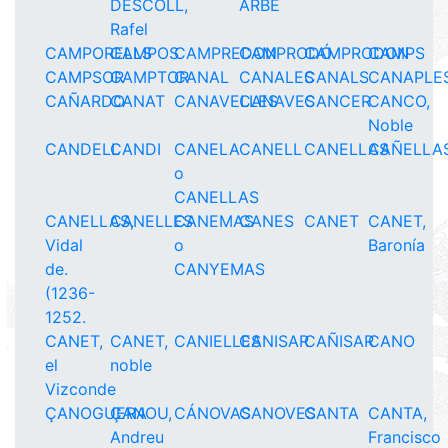
DESCOLL,
ARBE
Rafel
CAMPORELLS
CAMPOS
CAMPREDON
CAMPRODÓ
CAMPRODON
CAMPS
CAMPSOR
CAMPTOR
CANAL
CANALES
CANALS
CANAPLE
CAÑARDO
CANAT
CANAVELLES
CANAVES
CANCER
CANCO,
Noble
CANDELL
CANDI
CANELA
CANELL
CANELLAS
CAÑELLA
o
CANELLAS
CANELLAS,
CANELLES
CANEMAS
CANES
CANET
CANET,
Vidal
o
Baronía
de.
CANYEMAS
(1236-
1252.
CANET,
CANET,
CANIELLES
CANISAR
CAÑISAR
CANO
el
noble
Vizconde
ÇANOGUERA
ÇANOU,
CÁNOVAS
CANOVES
CANTA
CANTA,
Andreu
Francisco