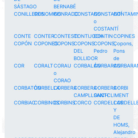
SÁSTAGO
BERNABÉ
CONILLERES
CONOMINS
CONRADO
CONSTANS
CONSTANTÍ
CONTAMI
o
COSTANTÍ
CONTE
CONTER
CONTESTI
CONTIJOCH
CONTIN
COPINES
COPÓN
COPONES
COPONS
COPONS
COPONS,
Copons,
DEL
Pedro
Pons
BOLLIDOR
de
COR
CORALT
CORAU
CORBALÁN
CORBARAN
CORBARA
o
CORAO
CORBATÓN
CORBELLA
CORBERA
CORBERA-
CORBERA-
CORBI
CAMPLLONCH
SANTCLIMENT
CORBIAC
CORBINOS
CORBINS
CORCO
CORDELLAS
CORDELL
Y
DE
HOMS,
Alejandro