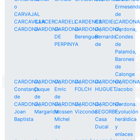
o
Ermesend
CARVAJAL
de
CARCAVILLA
CARCER
CARDELL
CARDENES
CARDIEL
CARDON
CARDONA
CARDONA
CARDONA
CARDONA,
CARDONA,
Cardona,
DE
Berenguer
Bernardo
Condes
PERPINYA
de
de
Palamós,
Barones
de
Calonge
CARDONA,
CARDONA,
CARDONA,
CARDONA,
CARDONA,
CARDONA
Constança
Duque
Enric
FOLCH
HUGUET
Jacobo
de
de
de
CARDONA,
CARDONA,
CARDONA,
CARDONA,
CARDONA-
Cardona.
Joan
Margarida
Mossen
Vizconde
SEGORBE,
Evolución
Baptista
Michel
Casa
heráldica
de
Ducal
y
enlaces