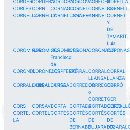
CORDER
CORDERA
CORDOBA
CORDOVA
CORECHE
CORELLA
CORLES
CORN
CORNAGO
CORNEL
CORNELES
CORNELL
CORNELLA
CORNELLÀ
CORNELLANA
CORNERAN
CORNET
CORNET
Y
DE
TAMARIT,
Luis
COROMINAS
COROMINES
COROMINES,
CORONA
CORONADO
CORONAS
Francisco
de
CORONEL
CORONELES
CORPFERRÉ
CORRAL
CORRAL
CORRAL-
LLANSA
LLANZA
CORRALLANÇA
CORRALLANSA
CORREA
CORREDOR
CORREGER
CORRÓ
o
CORRETGER
CORS
CORSAVI
CORTA
CORTADA
CORTADELLES
CORTALL
CORTE,
CORTEL
CORTÉS
CORTÉS
CORTÉS
CORTÉS
LA
DE
DE
DE
BERNABÉ
BUJARALOZ
BUJARAL