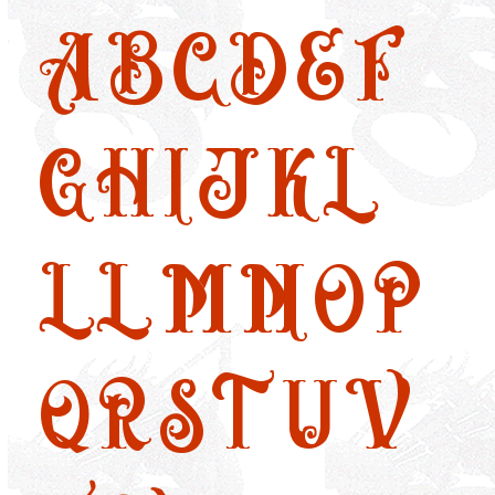
A
B
C
D
E
F
G
H
I
J
K
L
LL
M
N
O
P
Q
R
S
T
U
V