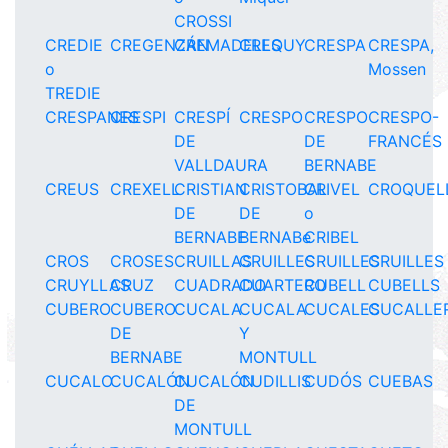
CROSSI
CREDIE
CREGENZÁN
CREMADELLS
CREQUY
CRESPA
CRESPA,
o
Mossen
TREDIE
CRESPANES
CRESPI
CRESPÍ
CRESPO
CRESPO
CRESPO-
DE
DE
FRANCÉS
VALLDAURA
BERNABE
CREUS
CREXELL
CRISTIAN
CRISTOBAL
CRIVEL
CROQUEL
DE
DE
o
BERNABE
BERNABe
CRIBEL
CROS
CROSES
CRUILLAS
CRUILLES
CRUILLES
CRUILLES
CRUYLLAS
CRUZ
CUADRADO
CUARTERO
CUBELL
CUBELLS
CUBERO
CUBERO
CUCALA
CUCALA
CUCALES
CUCALLE
DE
Y
BERNABE
MONTULL
CUCALO
CUCALÓN
CUCALÓN
CUDILLIS
CUDÓS
CUEBAS
DE
MONTULL