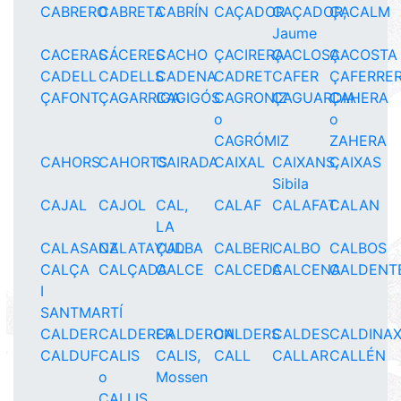
CABRERO
CABRETA
CABRÍN
CAÇADOR
CAÇADOR,
ÇACALM
Jaume
CACERAS
CÁCERES
CACHO
ÇACIRERA
ÇACLOSA
ÇACOSTA
CADELL
CADELLS
CADENA
CADRET
CAFER
ÇAFERRE
ÇAFONT
ÇAGARRIGA
CAGIGÓS
CAGRONIZ
ÇAGUARDIA
ÇAHERA
o
o
CAGRÓMIZ
ZAHERA
CAHORS
CAHORTS
CAIRADA
CAIXAL
CAIXANS,
CAIXAS
Sibila
CAJAL
CAJOL
CAL,
CALAF
CALAFAT
CALAN
LA
CALASANZ
CALATAYUD
ÇALBA
CALBERI
CALBO
CALBOS
CALÇA
CALÇADA
CALCE
CALCEDA
CALCENA
CALDENT
I
SANTMARTÍ
CALDER
CALDERER
CALDERON
CALDERS
CALDES
CALDINA
CALDUF
CALIS
CALIS,
CALL
CALLAR
CALLÉN
o
Mossen
CALLIS