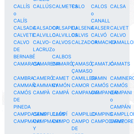
CALLÍS
CALLÚS
CALMETES
CALO
CALOS
CALSA
o
o
CALÍS
CANALL
CALSADA
CALSADOR
CALSAPEU
CALSENA
CALSER
CALVET
CALVETE
CALVILLO
CALVILLOS
CALVIS
CALVÓ
CALVO
CALVO
CALVO-
CALVOS
CALZADOR
CAMACHO
CAMALLO
DE
LACRUZ
o
BERNABÉ
CALBOS
CAMARASA
CAMARENA
CAMARÓ
ÇAMASÓ,
CAMATJÓ
CAMATS
ÇAMASO
CAMBRA
CAMERÓ
CAMET
CAMILLERI
CAMIN
CAMINER
CAMMAÑ
CAMMANY
CAMÓN
CAMOR
CAMÓS
CAMÓS
CAMÓS
CAMPÀ
CAMPÁ
CAMPAMAR
CAMPANER
CAMPANI
DE
o
PINEDA
CAMPÁN
CAMPDASENS
CAMPFULLÓS
CAMPÍ
CAMPILLO
CAMPINS
CAMPLLO
CAMPMANY
CAMPMANY
CAMPO
CAMPO
CAMPODARVE
CAMPORE
Y
DE