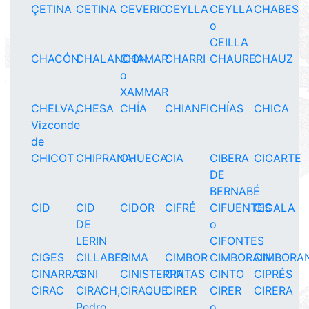
ÇETINA
CETINA
CEVERIO
CEYLLA
CEYLLA
CHABES
o
CEILLA
CHACÓN
CHALANCON
CHAMAR
CHARRI
CHAURE
CHAUZ
o
XAMMAR
CHELVA,
CHESA
CHÍA
CHIANFI
CHÍAS
CHICA
Vizconde
de
CHICOT
CHIPRANA
CHUECA
CIA
CIBERA
CICARTE
DE
BERNABÉ
CID
CID
CIDOR
CIFRÉ
CIFUENTES
CIGALA
DE
o
LERIN
CIFONTES
CIGES
CILLABER
CIMA
CIMBOR
CIMBORAIN
CIMBORAN
CINARRAS
CINI
CINISTERRA
CINTAS
CINTO
CIPRÉS
CIRAC
CIRACH,
CIRAQUE
CIRER
CIRER
CIRERA
Pedro,
o