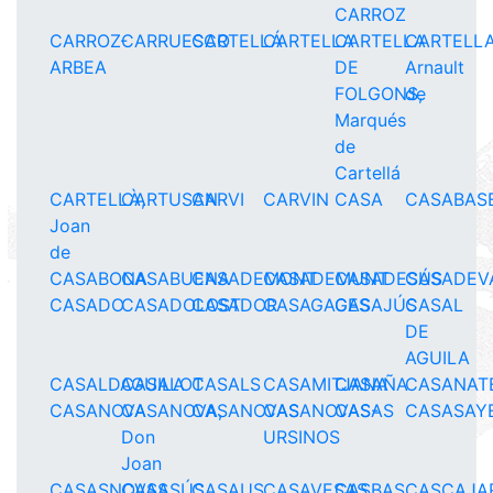
CARROZ
CARROZ-
CARRUESCO
CARTELLÁ
CARTELLA
CARTELLA
CARTELLA
ARBEA
DE
Arnault
FOLGONS,
de
Marqués
de
Cartellá
CARTELLÀ,
CARTUSAN
CARVI
CARVIN
CASA
CASABAS
Joan
de
CASABONA
CASABUENA
CASADEMONT
CASADEMUNT
CASADESÚS
CASADEV
CASADO
CASADOLOST
CASADOR
CASAGAGES
CASAJÚS
CASAL
DE
AGUILA
CASALDAGUILA
CASALOT
CASALS
CASAMITJANA
CASAÑA
CASANAT
CASANOVA
CASANOVA,
CASANOVAS
CASANOVAS-
CASAS
CASASAY
Don
URSINOS
Joan
CASASNOVAS
CASASÚS
CASAUS
ÇASAVESAS
CASBAS
CASCAJA