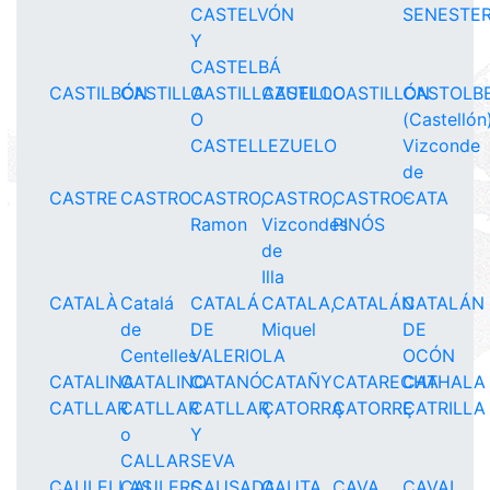
CASTELVÓN
SENESTE
Y
CASTELBÁ
CASTILBÓN
CASTILLA
CASTILLAZUELO
CASTILLO
CASTILLÓN
CASTOLB
O
(Castellón
CASTELLEZUELO
Vizconde
de
CASTRE
CASTRO
CASTRO,
CASTRO,
CASTRO-
CATA
Ramon
Vizcondes
PINÓS
de
Illa
CATALÀ
Catalá
CATALÁ
CATALA,
CATALÁN
CATALÁN
de
DE
Miquel
DE
Centelles
VALERIOLA
OCÓN
CATALINA
CATALINO
CATANÓ
CATAÑY
CATARECHA
CATHALA
CATLLAR
CATLLAR
CATLLAR
ÇATORRA
ÇATORRE
ÇATRILLA
o
Y
CALLAR
SEVA
CAULELLAS
CAULERS
CAUSADA
CAUTA
CAVA
CAVAL