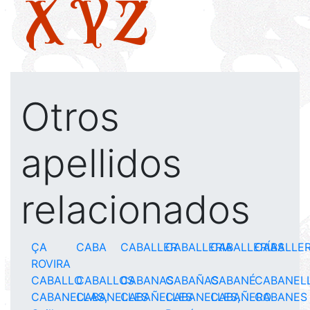
X
Y
Z
Otros
apellidos
relacionados
ÇA
CABA
CABALLER
CABALLERIA
CABALLERÍAS
CABALLE
ROVIRA
CABALLO
CABALLOS
CABANAS
CABAÑAS
CABANÉ
CABANEL
CABANELLAS,
CABANELLES
CABAÑELLES
CABANELLES,
CABAÑERO
CABANES