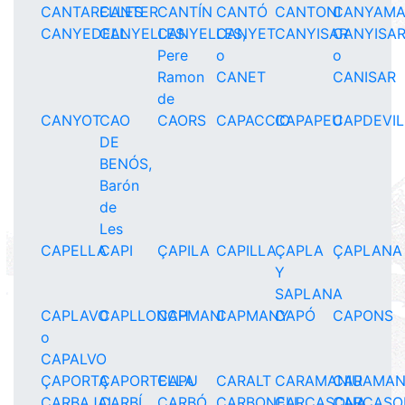
CANTARELLES
CANTER
CANTÍN
CANTÓ
CANTONI
CANYAMA
CANYEDELL
CANYELLES
CANYELLES,
CANYET
CANYISAR
CANYISA
Pere
o
o
Ramon
CANET
CANISAR
de
CANYOT
CAO
CAORS
CAPACCIO
CAPAPEU
CAPDEVI
DE
BENÓS,
Barón
de
Les
CAPELLA
CAPI
ÇAPILA
CAPILLA
ÇAPLA
ÇAPLANA
Y
SAPLANA
CAPLAVO
CAPLLONCH
CAPMANI
CAPMANY
CAPÓ
CAPONS
o
CAPALVO
ÇAPORTA
ÇAPORTELLA
CAPU
CARALT
CARAMANIU
CARAMA
CARBAJAL
CARBÍ
CARBÓ
CARBONELL
CARCASONA
CARCASO