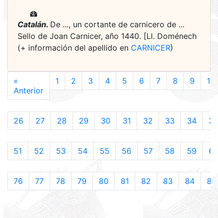
Catalán.
De ..., un cortante de carnicero de ...
Sello de Joan Carnicer, año 1440. [Ll. Doménech
(+ información del apellido en
CARNICER
)
«
1
2
3
4
5
6
7
8
9
10
Anterior
26
27
28
29
30
31
32
33
34
3
51
52
53
54
55
56
57
58
59
6
76
77
78
79
80
81
82
83
84
85