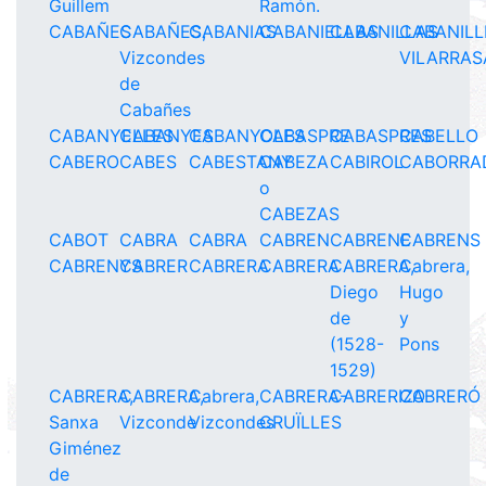
Guillem
Ramón.
CABAÑES
CABAÑES,
CABANIAS
CABANIELLAS
CABANILLAS
CABANILL
Vizcondes
VILARRAS
de
Cabañes
CABANYELLES
CABANYES
CABANYOLES
CABASPRE
CABASPRES
CABELLO
CABERO
CABES
CABESTANY
CABEZA
CABIROL
CABORRA
o
CABEZAS
CABOT
CABRA
CABRA
CABREN
CABRENE
CABRENS
CABRENYS
CABRER
CABRERA
CABRERA
CABRERA,
Cabrera,
Diego
Hugo
de
y
(1528-
Pons
1529)
CABRERA,
CABRERA,
Cabrera,
CABRERA-
CABRERIZO
CABRERÓ
Sanxa
Vizconde
Vizcondes
CRUÏLLES
Giménez
de