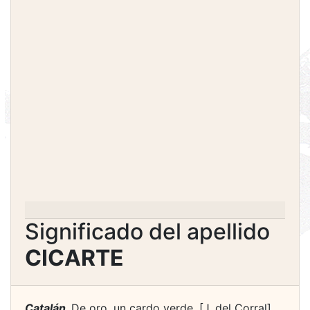
Significado del apellido
CICARTE
Catalán.
De oro, un cardo verde. [J. del Corral].