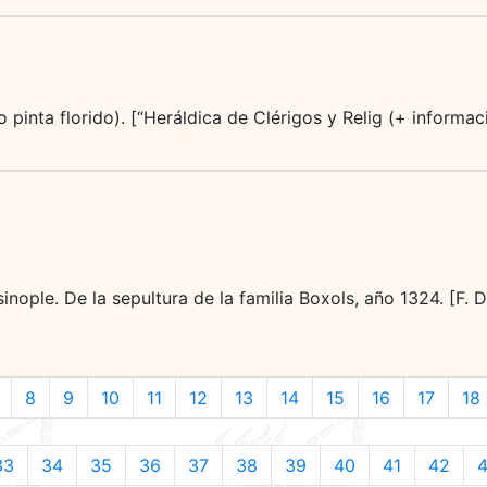
 (lo pinta florido). [“Heráldica de Clérigos y Relig (+ informa
nople. De la sepultura de la familia Boxols, año 1324. [F. 
8
9
10
11
12
13
14
15
16
17
18
33
34
35
36
37
38
39
40
41
42