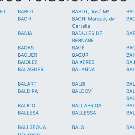
ET
BABOT
BABOT, José Mª
BA
BACH
BACH, Marqués de
BA
Cartellá
BADIA
BADULES DE
BA
BERNABÉ
BAGAS
BAGÉ
BA
BAGUER
BAGUR
BAH
BAIOLES
BAIXERES
BA
BALAGUER
BALANDA
BA
BALART
BALBI
BA
BALDIRA
BALDOVÍ
BA
BA
BALICÓ
BALLABRIGA
BAL
BALLESA
BALLESSA
BA
BALLSEQUA
BALS
BA
(Vallseca)