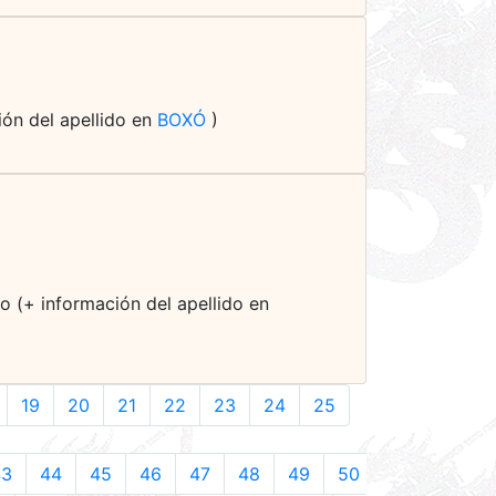
ción del apellido en
BOXÓ
)
Do (+ información del apellido en
19
20
21
22
23
24
25
43
44
45
46
47
48
49
50