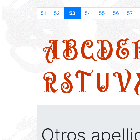
51
52
53
54
55
56
57
A
B
C
D
E
R
S
T
U
V
Otros apell