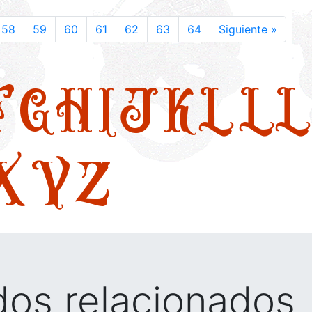
58
59
60
61
62
63
64
Siguiente »
F
G
H
I
J
K
L
LL
X
Y
Z
idos relacionados