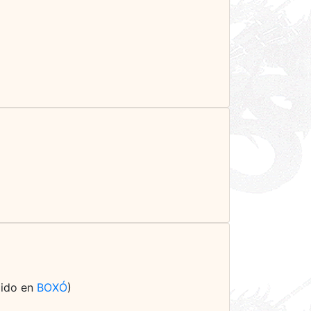
llido en
BOXÓ
)