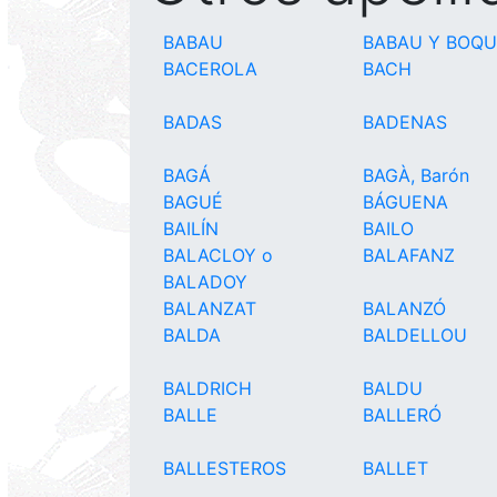
BABAU
BABAU Y BOQU
BACEROLA
BACH
BADAS
BADENAS
BAGÁ
BAGÀ, Barón
BAGUÉ
BÁGUENA
BAILÍN
BAILO
BALACLOY o
BALAFANZ
BALADOY
BALANZAT
BALANZÓ
BALDA
BALDELLOU
BALDRICH
BALDU
BALLE
BALLERÓ
BALLESTEROS
BALLET