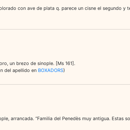
lorado con ave de plata q. parece un cisne el segundo y te
ro, un brezo de sinople. [Ms 161].
ón del apellido en
BOXADORS
)
ople, arrancada. “Familia del Penedès muy antigua. Estas so