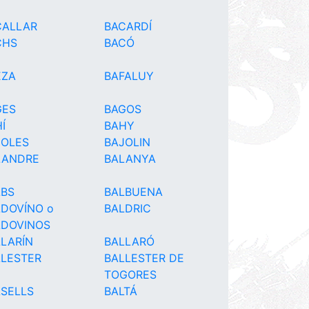
CALLAR
BACARDÍ
CHS
BACÓ
EZA
BAFALUY
GES
BAGOS
Í
BAHY
JOLES
BAJOLIN
LANDRE
BALANYA
LBS
BALBUENA
LDOVÍNO o
BALDRIC
LDOVINOS
LARÍN
BALLARÓ
LLESTER
BALLESTER DE
TOGORES
LSELLS
BALTÁ