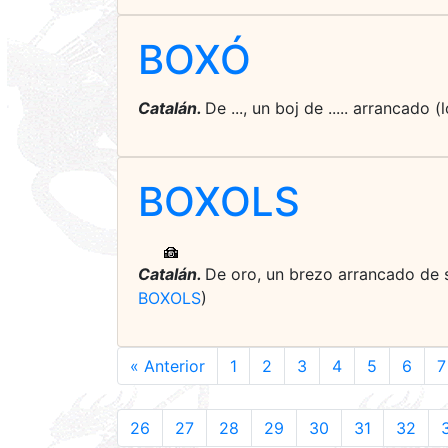
BOXÓ
Catalán.
De ..., un boj de ..... arrancado
BOXOLS
Catalán.
De oro, un brezo arrancado de si
BOXOLS
)
« Anterior
1
2
3
4
5
6
7
26
27
28
29
30
31
32