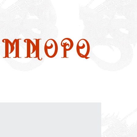
M
N
O
P
Q