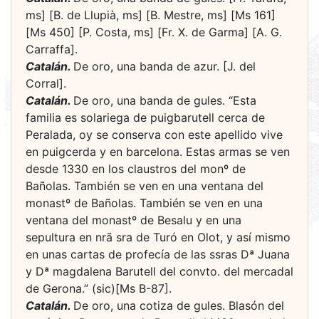
ms] [B. de Llupià, ms] [B. Mestre, ms] [Ms 161]
[Ms 450] [P. Costa, ms] [Fr. X. de Garma] [A. G.
Carraffa].
Catalán.
De oro, una banda de azur. [J. del
Corral].
Catalán.
De oro, una banda de gules. “Esta
familia es solariega de puigbarutell cerca de
Peralada, oy se conserva con este apellido vive
en puigcerda y en barcelona. Estas armas se ven
desde 1330 en los claustros del monº de
Bañolas. También se ven en una ventana del
monastº de Bañolas. También se ven en una
ventana del monastº de Besalu y en una
sepultura en nrã sra de Turó en Olot, y así mismo
en unas cartas de profecía de las ssras Dª Juana
y Dª magdalena Barutell del convto. del mercadal
de Gerona.” (sic)[Ms B-87].
Catalán.
De oro, una cotiza de gules. Blasón del