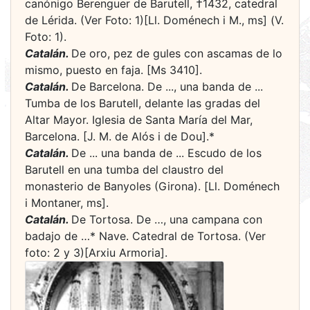
canónigo Berenguer de Barutell, †1432, catedral
de Lérida. (Ver Foto: 1)[Ll. Doménech i M., ms] (V.
Foto: 1).
Catalán.
De oro, pez de gules con ascamas de lo
mismo, puesto en faja. [Ms 3410].
Catalán.
De Barcelona. De ..., una banda de ...
Tumba de los Barutell, delante las gradas del
Altar Mayor. Iglesia de Santa María del Mar,
Barcelona. [J. M. de Alós i de Dou].*
Catalán.
De ... una banda de ... Escudo de los
Barutell en una tumba del claustro del
monasterio de Banyoles (Girona). [Ll. Doménech
i Montaner, ms].
Catalán.
De Tortosa. De …, una campana con
badajo de …* Nave. Catedral de Tortosa. (Ver
foto: 2 y 3)[Arxiu Armoria].