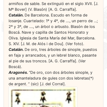
armiños de sable. Se extinguió en el siglo XVII. [J.
Mª Bover] (V. Blasón) [A. G. Carraffa].
Catalán.
De Barcelona. Escudo en forma de
losanje. Cuartelado: 1º y 4º, de ...., un perro de ...;
2º y 3º, de ...., un árbol o arbusto. Blasón de los
Boscá. Nave y capilla de Santos Honorato y
Oliva. Iglesia de Santa María del Mar, Barcelona.
S. XIV. [J. M. de Alós i de Dou]. (Ver foto).
Catalán.
De oro, tres árboles de sinople, puestos
en faja y arrancados, y un lebrel blanco, pasante
al pie de sus troncos. [A. G. Carraffa]. (Ver
Boscá).
Aragonés.
“De oro, con dos árboles sinople, y
una amanteladura de gules con dos lebretas(*)
de argent. ” (sic) [J. del Corral].