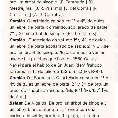
oro, un árbol de sinople. [E. Tamburini] [B.
Mestre, ms] [J. R. Vila, ms] [J. del Corral] [P.
Costa, ms] [A. G. Carraffa].
Catalán.
Cuartelado en sotuer: 1º y 4º, de gules,
un lebrel de plata, corriendo, acollarado de sable;
2º y 3º, un árbol de sinople. [Fr. Tarafa, ms].
Catalán.
­ Cuartelado en sotuer: 1º y 4º, de gules,
un lebrel de plata acollarado de sable; 2º y 3º, de
oro, un árbol de sinople. “Estas armas se ven en
una de las pruebas que hizo en 1550 Gaspar
Navel para el habito de Sn Juan, ídem francco
farreras en 12 de julio de 1535.” (sic)[Ms B-87].
Catalán.
De Barcelona. Cuartelado en sotuer: 1º y
4º, de gules un lebrel de plata; 2º y 3º, de oro, un
árbol de sinople arrancado. [Ms 161] [Ms 157] [Fr.
de Alós].
Balear.
De Algaida. De oro, un árbol de sinople y
un lebrel blanco atado a su tronco con una
cadena de sable; bordura de plata, con ocho