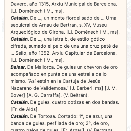
Davero, año 1315, Arxiu Municipal de Barcelona.
[Ll. Doménech i M., ms].
Catalán.
De ..., un monte flordelisado de ... Urna
sepulcral de Arnau de Bertran, s. XV, Museu
Arqueológico de Girona. [Ll. Doménech i M., ms].
Catalán.
De ..., una letra b, de estilo gótico
cifrada, sumado el palo de una una cruz paté de
... Sello, año 1352, Arxiu Capitular de Barcelona.
[Ll. Doménech i M., ms].
Balear.
De Mallorca. De gules un chevron de oro
acompañado en punta de una estrella de lo
mismo. “Así están en la Cartuja de Jesús
Nazareno de Valldemosa.” [J. Barberi, ms] [J. M.
Bover] [A. G. Carraffa]. (V. Beltrán).
Catalán.
De gules, cuatro cotizas en dos bandas.
[Fr. de Alós].
Catalán.
De Tortosa. Cortado: 1º, de azur, una
banda de gules, perfilada de oro; 2º, de oro,
cuatro palos de gules. [Fr. Arnau]. (V. Bertrans,