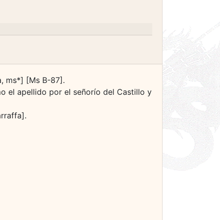
a, ms*] [Ms B-87].
el apellido por el señorío del Castillo y
raffa].