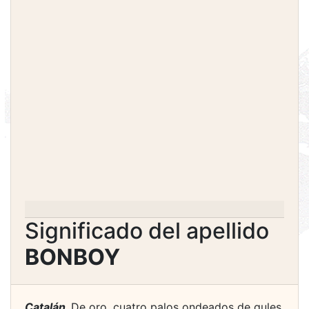
Significado del apellido
BONBOY
Catalán.
De oro, cuatro palos ondeados de gules.