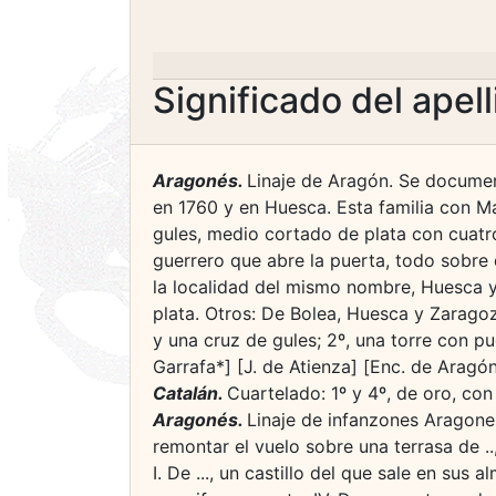
Significado del apel
Aragonés.
Linaje de Aragón. Se document
en 1760 y en Huesca. Esta familia con Mar
gules, medio cortado de plata con cuatro
guerrero que abre la puerta, todo sobre
la localidad del mismo nombre, Huesca y 
plata. Otros: De Bolea, Huesca y Zaragoz
y una cruz de gules; 2º, una torre con p
Garrafa*] [J. de Atienza] [Enc. de Aragó
Catalán.
Cuartelado: 1º y 4º, de oro, con 
Aragonés.
Linaje de infanzones Aragones
remontar el vuelo sobre una terrasa de ..,
I. De ..., un castillo del que sale en sus 