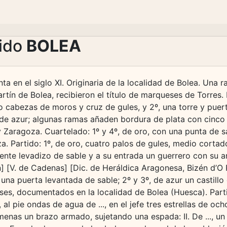
lido
BOLEA
a en el siglo XI. Originaria de la localidad de Bolea. Una
tín de Bolea, recibieron el título de marqueses de Torres. 
 cabezas de moros y cruz de gules, y 2º, una torre y puert
 de azur; algunas ramas añaden bordura de plata con cinco
Zaragoza. Cuartelado: 1º y 4º, de oro, con una punta de sa
a. Partido: 1º, de oro, cuatro palos de gules, medio corta
uente levadizo de sable y a su entrada un guerrero con su a
n] [V. de Cadenas] [Dic. de Heráldica Aragonesa, Bizén d’O 
una puerta levantada de sable; 2º y 3º, de azur un castillo d
es, documentados en la localidad de Bolea (Huesca). Partido:
 al pie ondas de agua de ..., en el jefe tres estrellas de oc
almenas un brazo armado, sujetando una espada: II. De ..., un 