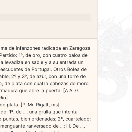
 rama de infanzones radicaba en Zaragoza
Partido: 1º, de oro, con cuatro palos de
a levadiza en sable y a su entrada un
 escudetes de Portugal. Otros Bolea de
ble; 2º y 3º, de azur, con una torre de
do, de plata con cuatro cabezas de moro
rmadura que abre la puerta. [A.A. G.
Río].
e plata. [P. Mr. Rigalt, ms].
 1º, de ..., una grulla que intenta
ho puntas, bien ordenadas; 2º, cuartelado:
menguante ranversado de ...; III. De ...,