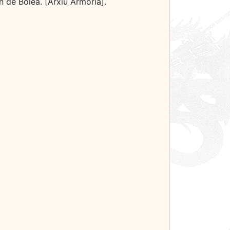
ón de Bolea. [Arxiu Armoria].