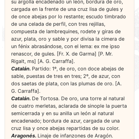
su argolla encadenado un león, bordura de oro,
cargada en la frente de una cruz lisa de gules y
de once abejas por lo restante; escudo timbrado
de una celada de perfil, con tres rejillas,
compuesta de lambrequines, rodete y giras de
azur, plata, oro y sable y por divisa la cimera de
un fénix abrasándose, con el lema: ex me ipso
renascor, de gules. [Fr. X. de Garma] [P. Mr.
Rigalt, ms] [A. G. Carraffa].
Catalán.
Partido: 1º, de oro, con doce abejas de
sable, puestas de tres en tres; 2º, de azur, con
dos saetas de plata, con las plumas de oro. [A.
G. Carraffa].
Catalán.
De Tortosa. De oro, una torre al natural
de cuatro merletas, aclarada de sinople la puerta
semicerrada y en su anilla un león al natural
encadenado; bordura de azur, cargada de una
cruz lisa y once abejas repartidas de su color.
Aragonés.
Linaje de infanzones de Aragón.