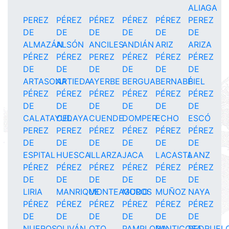
ALIAGA
PEREZ
PÉREZ
PÉREZ
PÉREZ
PÉREZ
PEREZ
DE
DE
DE
DE
DE
DE
ALMAZÁN
ALSÓN
ANCILES
ANDIÁN
ARIZ
ARIZA
PÉREZ
PÉREZ
PEREZ
PÉREZ
PÉREZ
PÉREZ
DE
DE
DE
DE
DE
DE
ARTASONA
ARTIEDA
AYERBE
BERGUA
BERNABÉ
BIEL
PÉREZ
PÉREZ
PÉREZ
PÉREZ
PÉREZ
PÉREZ
DE
DE
DE
DE
DE
DE
CALATAYUD
CELAYA
CUENDE
DOMPER
ECHO
ESCÓ
PEREZ
PEREZ
PÉREZ
PÉREZ
PÉREZ
PÉREZ
DE
DE
DE
DE
DE
DE
ESPITAL
HUESCA
ILLARZA
JACA
LACASTA
LANZ
PÉREZ
PÉREZ
PÉREZ
PÉREZ
PÉREZ
PÉREZ
DE
DE
DE
DE
DE
DE
LIRIA
MANRIQUE
MONTEAGUDO
MOROS
MUÑOZ
NAYA
PÉREZ
PÉREZ
PÉREZ
PÉREZ
PÉREZ
PÉREZ
DE
DE
DE
DE
DE
DE
NUEROS
OLIVÁN
OTO
PAMPLONA
PANTICOSA
PEDRUEL