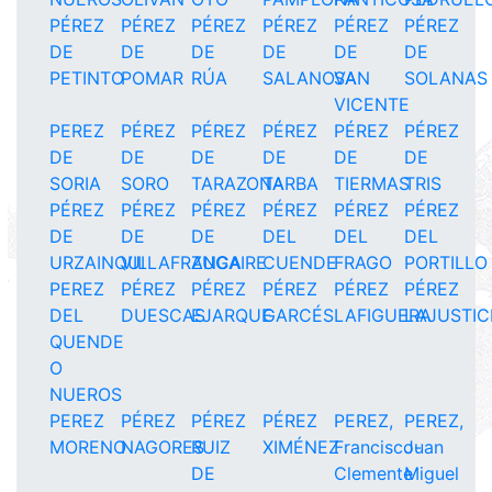
PÉREZ
PÉREZ
PÉREZ
PÉREZ
PÉREZ
PÉREZ
DE
DE
DE
DE
DE
DE
PETINTO
POMAR
RÚA
SALANOVA
SAN
SOLANAS
VICENTE
PEREZ
PÉREZ
PÉREZ
PÉREZ
PÉREZ
PÉREZ
DE
DE
DE
DE
DE
DE
SORIA
SORO
TARAZONA
TARBA
TIERMAS
TRIS
PÉREZ
PÉREZ
PÉREZ
PÉREZ
PÉREZ
PÉREZ
DE
DE
DE
DEL
DEL
DEL
URZAINQUI
VILLAFRANCA
ZUGAIRE
CUENDE
FRAGO
PORTILLO
PEREZ
PÉREZ
PÉREZ
PÉREZ
PÉREZ
PÉREZ
DEL
DUESCAS
EJARQUE
GARCÉS
LAFIGUERA
LAJUSTIC
QUENDE
O
NUEROS
PEREZ
PÉREZ
PÉREZ
PÉREZ
PEREZ,
PEREZ,
MORENO
NAGORES
RUIZ
XIMÉNEZ
Francisco-
Juan
DE
Clemente
Miguel