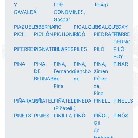
Y
I DE
Josep
GAVALDÁ
CONOMINES,
Gaspar
PIAZUELO
PIBERNAT
PIC
PICALQUES
PICALQUET
PICAY
PICH
PICHÓN
PICHONES
PICÓ
PIEDRAFITA
PIERRE
DERNO
PIFERRER
PIGNATELLI*
PILARES
PILES
PILÓ
PILÓ-
BOYL
PINA
PINA
PINA,
PINA,
PINA,
PINAR
DE
Fernando
Sancho
Ximen
BERNABÉ
de
de
Pérez
Pina
de
Pina
PIÑARAGUT
PIÑATELI
PIÑATELLI
PINEDA
PINELL
PINELLS
(Piñatelli)
PINETS
PINIES
PINILLA
PIÑÓ
PIÑOL,
PINÓS
Gil
de
Federich