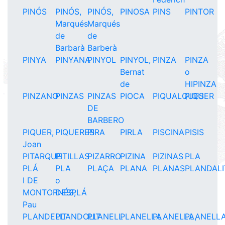
PINÓS
PINÓS,
PINÓS,
PINOSA
PINS
PINTOR
Marqués
Marqués
de
de
Barbarà
Barberà
PINYA
PINYANA
PINYOL
PINYOL,
PINZA
PINZA
Bernat
o
de
HIPINZA
PINZANO
PINZAS
PINZAS
PIOCA
PIQUALQUES
PIQUER
DE
BARBERO
PIQUER,
PIQUERES
PIRA
PIRLA
PISCINA
PISIS
Joan
PITARQUE
PITILLAS
PIZARRO
PIZINA
PIZINAS
PLA
PLÁ
PLA
PLAÇA
PLANA
PLANAS
PLANDALI
I DE
o
MONTORNÉS,
DESPLÁ
Pau
PLANDELIT
PLANDOLIT
PLANELL
PLANELLA
PLANELLA,
PLANELLA