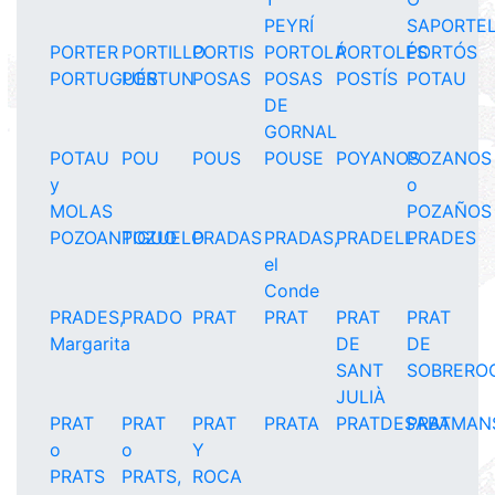
PEYRÍ
SAPORTE
PORTER
PORTILLO
PORTIS
PORTOLÁ
PORTOLÉS
PORTÓS
PORTUGUÉS
PORTUN
POSAS
POSAS
POSTÍS
POTAU
DE
GORNAL
POTAU
POU
POUS
POUSE
POYANOS
POZANOS
y
o
MOLAS
POZAÑOS
POZOANTIGUO
POZUELO
PRADAS
PRADAS,
PRADELL
PRADES
el
Conde
PRADES,
PRADO
PRAT
PRAT
PRAT
PRAT
Margarita
DE
DE
SANT
SOBRERO
JULIÀ
PRAT
PRAT
PRAT
PRATA
PRATDESABA
PRATMAN
o
o
Y
PRATS
PRATS,
ROCA