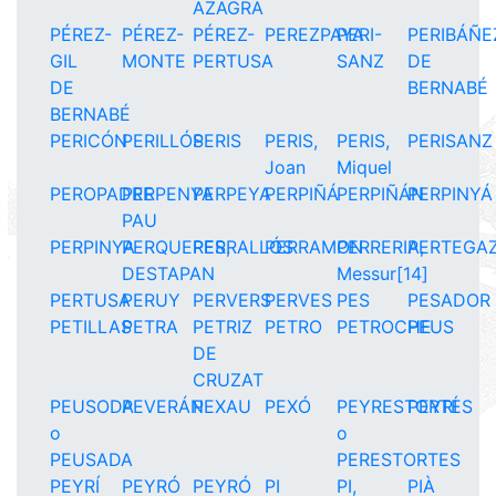
AZAGRA
PÉREZ-
PÉREZ-
PÉREZ-
PEREZPAYA
PERI-
PERIBÁÑE
GIL
MONTE
PERTUSA
SANZ
DE
DE
BERNABÉ
BERNABÉ
PERICÓN
PERILLÓS
PERIS
PERIS,
PERIS,
PERISANZ
Joan
Miquel
PEROPADRE
PERPENYA
PERPEYA
PERPIÑÁ
PERPIÑÁN
PERPINYÁ
PAU
PERPINYA
PERQUERES,
PERRALLÓS
PERRAMON
PERRERIA,
PERTEGA
DESTAPAN
Messur[14]
PERTUSA
PERUY
PERVERS
PERVES
PES
PESADOR
PETILLAS
PETRA
PETRIZ
PETRO
PETROCHE
PEUS
DE
CRUZAT
PEUSODA
PEVERÁN
PEXAU
PEXÓ
PEYRESTORTES
PEYRÍ
o
o
PEUSADA
PERESTORTES
PEYRÍ
PEYRÓ
PEYRÓ
PI
PI,
PIÀ