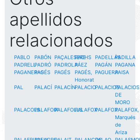
apellidos
relacionados
PABLO
PABÓN
PAÇALESERE
PACHS
PADELLÁS
PADILLA
PADRELL
PADRÓ
PADROLA
PÁEZ
PAGÁN
PAGANA
PAGANERAS
PAGÉS
PAGÉS
PAGÉS,
PAGUERA
PAISA
Honorat
PAL
PALACÍ
PALACÍN
PALACIO
PALACIOS
PALACIOS
DE
MORO
PALACOLS
PALAFOIX
PALAFOLLS
PALAFOX
PALAFOX
PALAFOX,
Marqués
de
Ariza
PALAFRUGELL
PALAGRI
PALAIT
PALANCOS
PALAO
PALASMO