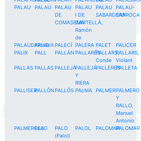
PALAU
PALAU
PALAU
PALAU
PALAU
PALAU-
DE
I DE
SABARDERA
SARROCA
COMASEMA
CARTELLÀ,
Ramón
de
PALAUDARIAS
PALAYA
PALECÍ
PALERA
PALET
PALICER
PALIX
PALL
PALLÁN
PALLARÉS
PALLARS,
PALLARS,
Conde
Violant
PALLAS
PALLAS
PALLEJÀ
PALLEJÁ
PALLERES
PALLETA
Y
RIERA
PALLISER
PALLÓN
PALLÓS
PALMA
PALMER
PALMERO
Y
RALLO,
Manuel
Antonio
PALMEROLA
PALO
PALO
PALOL
PALOMAR
PALOMAR
(Palol)