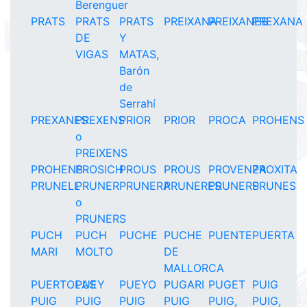
Berenguer
PRATS
PRATS
PRATS
PREIXANA
PREIXANES
PREXANA
DE
Y
VIGAS
MATAS,
Barón
de
Serrahí
PREXANES
PREXENS
PRIOR
PRIOR
PROCA
PROHENS
o
PREIXENS
PROHENS
PROSICH
PROUS
PROUS
PROVENZA
PROXITA
PRUNELL
PRUNER
PRUNERA
PRUNERES
PRUNERS
PRUNES
o
PRUNERS
PUCH
PUCH
PUCHE
PUCHE
PUENTE
PUERTA
MARI
MOLTO
DE
MALLORCA
PUERTOLAS
PUEY
PUEYO
PUGARI
PUGET
PUIG
PUIG
PUIG
PUIG
PUIG
PUIG,
PUIG,