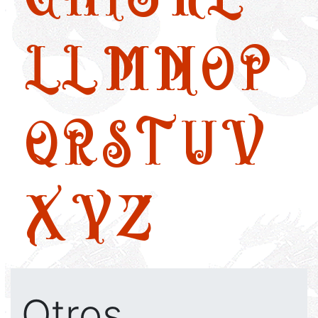
LL
M
N
O
P
Q
R
S
T
U
V
X
Y
Z
Otros