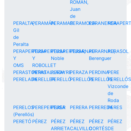
ROMÁN,
Juan
de
PERALTA,
PERAMÁN
PERAMAS
PERAMOLA
PERANENSA
PERAPER
Gil
de
Peralta
PERAPERTUSA
PERAPERTUSA
PERAPERTUSA,
PERARNAU
PERARNAU,
PERASOL
Y
Y
Noble
Berenguer
OMS
ROBOLLET
PERASTORTAS
PERATALLADA
PERAYRE
PERAZA
PERDINA
PERE
PERELADA
PERELLER
PERELLÓ
PERELLÓS
PERELLÓS
PERELLÓS
Vizconde
de
Roda
PERELOS
PEREPERTUSA
PERER
PERERA
PEREREDA
PERES
(Perellós)
PERETÓ
PÉREZ
PÉREZ
PÉREZ
PÉREZ
PÉREZ
ARRIETA
CALVILLO
CORTÉS
DE