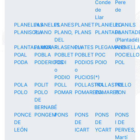
Conde
Pere
de
de
Llar
PLANELLAS
PLANELLS
PLANES
PLANET
PLANIELLO
PLANILS
PLANISOLA
PLANO
PLANO,
PLANS
PLANTADA
PLANTAD
DEL
(Plantadé)
PLANTALAMOR
PLANXAR
PLASENCIA
PLATES
PLEGAMANS
PLENELL
POAL
POBLA
POBLET
POBLET
POC
POCIELLO
PODA
PODERICOS
PODI
PODIOS
POIO
POL
o
o
PODIO
PUCIOS(*)
POLA
POLIT
POLL
POLLASTRA
POLLASTRE
POLLO
POLO
POLO
POMAR
POMAREDA
POMARES
PON
DE
BERNABÉ
PONCE
PONGEM
PONS
PONS
PONS
PONS
DE
DE
DE
I DE
LEÓN
ICART
YCART
PERVES,
Martí