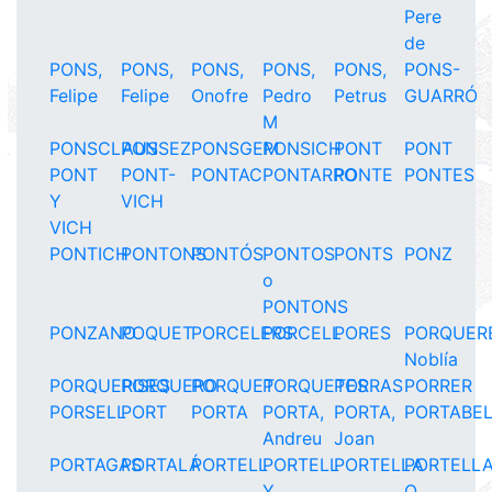
Pere
de
PONS,
PONS,
PONS,
PONS,
PONS,
PONS-
Felipe
Felipe
Onofre
Pedro
Petrus
GUARRÓ
M
PONSCLAUS
PONSEZ
PONSGEM
PONSICH
PONT
PONT
PONT
PONT-
PONTAC
PONTARRO
PONTE
PONTES
Y
VICH
VICH
PONTICH
PONTONS
PONTÓS
PONTOS
PONTS
PONZ
o
PONTONS
PONZANO
POQUET
PORCELERS
PORCELL
PORES
PORQUER
Noblía
PORQUERISES
PORQUERO
PORQUET
PORQUETES
PORRAS
PORRER
PORSELL
PORT
PORTA
PORTA,
PORTA,
PORTABE
Andreu
Joan
PORTAGAS
PORTALÁ
PORTELL
PORTELL
PORTELLA
PORTELL
Y
O