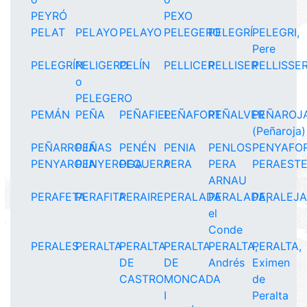
PEYRÓ
PEXO
PELAT
PELAYO
PELAYO
PELEGERO
PELEGRÍ
PELEGRI,
Pere
PELEGRÍN
PELIGERO
PELÍN
PELLICER
PELLISER
PELLISSE
o
PELEGERO
PEMÁN
PEÑA
PEÑAFIEL
PEÑAFORT
PEÑALVER
PEÑAROJ
(Peñaroja)
PEÑARROJA
PEÑAS
PENÉN
PENIA
PENLOS
PENYAFO
PENYAROJA
PENYEROGA
PEQUERA
PERA
PERA
PERAEST
ARNAU
PERAFETA
PERAFITA
PERAIRE
PERALADA
PERALADA,
PERALEJ
el
Conde
PERALES
PERALTA
PERALTA
PERALTA
PERALTA,
PERALTA,
DE
DE
Andrés
Eximen
CASTRO
MONCADA
de
I
Peralta