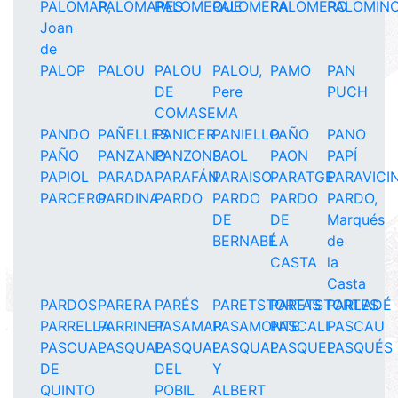
PALOMAR,
PALOMARES
PALOMEQUE
PALOMERA
PALOMERO
PALOMIN
Joan
de
PALOP
PALOU
PALOU
PALOU,
PAMO
PAN
DE
Pere
PUCH
COMASEMA
PANDO
PAÑELLES
PANICER
PANIELLO
PAÑO
PANO
PAÑO
PANZANO
PANZONS
PAOL
PAON
PAPÍ
PAPIOL
PARADA
PARAFÁN
PARAISO
PARATGE
PARAVICI
PARCERO.
PARDINA
PARDO
PARDO
PARDO
PARDO,
DE
DE
Marqués
BERNABÉ
LA
de
CASTA
la
Casta
PARDOS
PARERA
PARÉS
PARETSTORTAS
PARETSTORTES
PARLADÉ
PARRELLA
PARRINET
PASAMAR
PASAMONTE
PASCALI
PASCAU
PASCUAL
PASQUAL
PASQUAL
PASQUAL
PASQUEL
PASQUÉS
DE
DEL
Y
QUINTO
POBIL
ALBERT