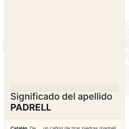
Significado del apellido
PADRELL
Catalán.
De ..., un cañon de tirar piedras (padrell,