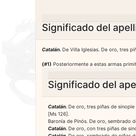
Significado del apel
Catalán.
De Villa Iglesias. De oro, tres p
(#1)
Posteriormente a estas armas primit
Significado del ape
Catalán.
De oro, tres piñas de sinople
[Ms 126].
Baronía de Pinós. De oro, sembrado de 
Catalán.
De oro, con tres piñas de sino
Catalán.
De oro, sembrado de piñas de s