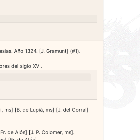
lesias. Año 1324. [J. Gramunt] (#1).
res del siglo XVI.
 ms] [B. de Lupià, ms] [J. del Corral]
Fr. de Alós] [J. P. Colomer, ms].
s] [Fr. de Alós].