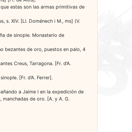
 que estas son las armas primitivas de
, s. XIV. [Ll. Doménech i M., ms] (V.
iña de sinople. Monasterio de
cho bezantes de oro, puestos en palo, 4
.
antes Creus, Tarragona. [Fr. d’A.
ople. [Fr. d’A. Ferrer].
añando a Jaime I en la expedición de
e, manchadas de oro. [A. y A. G.