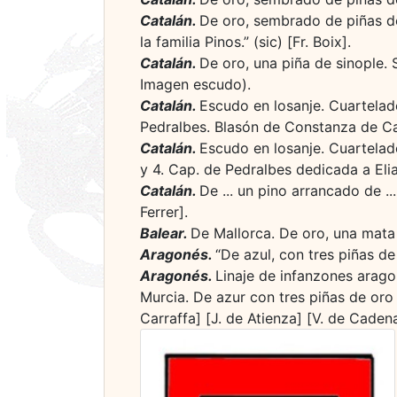
Catalán.
De oro, sembrado de piñas de
la familia Pinos.” (sic) [Fr. Boix].
Catalán.
De oro, una piña de sinople. 
Imagen escudo).
Catalán.
Escudo en losanje. Cuartelado
Pedralbes. Blasón de Constanza de Ca
Catalán.
Escudo en losanje. Cuartelado
y 4. Cap. de Pedralbes dedicada a Eli
Catalán.
De ... un pino arrancado de ..
Ferrer].
Balear.
De Mallorca. De oro, una mata 
Aragonés.
“De azul, con tres piñas de 
Aragonés.
Linaje de infanzones arag
Murcia. De azur con tres piñas de oro 
Carraffa] [J. de Atienza] [V. de Caden