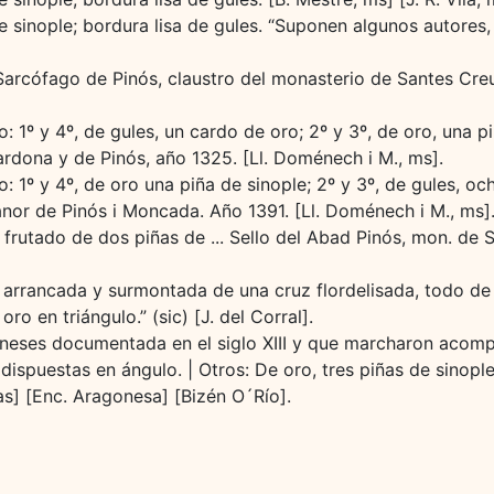
 sinople; bordura lisa de gules. “Suponen algunos autores,
Sarcófago de Pinós, claustro del monasterio de Santes Creus
: 1º y 4º, de gules, un cardo de oro; 2º y 3º, de oro, una p
rdona y de Pinós, año 1325. [Ll. Doménech i M., ms].
: 1º y 4º, de oro una piña de sinople; 2º y 3º, de gules, o
anor de Pinós i Moncada. Año 1391. [Ll. Doménech i M., ms]
. frutado de dos piñas de ... Sello del Abad Pinós, mon. de S
arrancada y surmontada de una cruz flordelisada, todo de sin
oro en triángulo.” (sic) [J. del Corral].
oneses documentada en el siglo XIII y que marcharon acomp
dispuestas en ángulo. | Otros: De oro, tres piñas de sinopl
as] [Enc. Aragonesa] [Bizén O´Río].