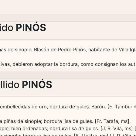
lido
PINÓS
iñas de sinople. Blasón de Pedro Pinós, habitante de Villa Ig
ivas, debieron adoptar la bordura, como consignan los auto
llido
PINÓS
 embellecidas de oro, bordura de gules. Barón. [E. Tamburini,
piñas de sinople; bordura lisa de gules. [Fr. Tarafa, ms].
ple, bien ordenadas; bordura lisa de gules. [J. R. Vila, ms] [
inople; bordura lisa de gules. [B. Mestre, ms] [J. R. Vila, m