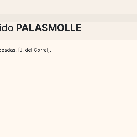
lido
PALASMOLLE
peadas. [J. del Corral].