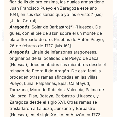
flor de lis de oro enzima, las quales armas tiene
Juan Francisco Pueyo en Zaragoza este año
1641, en sus decisorias que yo las e visto.” (sic)
[J. del Corral].
Aragonés.
Solar de Barbastro(*) (Huesca). De
gules, con el pie de azur, sobre él un monte de
plata floreado de oro. Pruebas de Antón Pueyo,
26 de febrero de 1717. [Ms 161].
Aragonés.
Linaje de infanzones aragoneses,
originarios de la localidad del Pueyo de Jaca
(Huesca), documentados sus miembros desde el
reinado de Pedro II de Aragón. De esta familia
proceden otras ramas afincadas en las villas
Pueyo, Luna, Palpalmas, Ejea, Calatayud,
Tarazona, Mora de Rubielos, Valencia, Palma de
Mallorca, Plan, Botaya, Barbastro (Huesca), y
Zaragoza desde el siglo XVI. Otras ramas se
trasladaron a Lalueza, Junzano y Barbastro
(Huesca), en el siglo XVII, y en Ainzón en 1773.