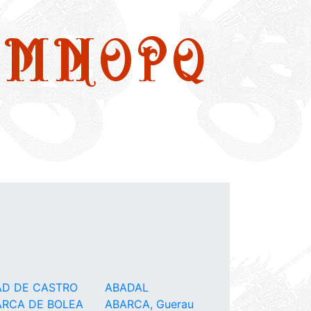
M
N
O
P
Q
AD DE CASTRO
ABADAL
ARCA DE BOLEA
ABARCA, Guerau