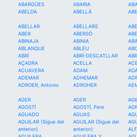
ABARGÜES
ABARIA
AB
ABELDA
ABELLÁ
AB
ABELLAR
ABELLARS
AB
ABER
ABERSÓ
AB
ABINAJA
ABINIA
ABI
ABLANQUE
ABLEU
AB
ABRÍ
ABRÍ-DESCATLLAR
ABR
AÇAGRA
ACELLA
ACE
ACUAVERA
ADAM
AD
ADEMAR
ADHEMAR
AD
ADROER, Antonio
ADROHER
AE
AGER
AGER
AGE
AGOSTÍ
AGOSTÍ, Pere
AG
AGUADO
AGUAS
AG
AGUILAR (Sigue del
AGUILAR (Sigue del
AGU
anterior)
anterior)
AL
AGUILERA
AGUILERA Y
AG