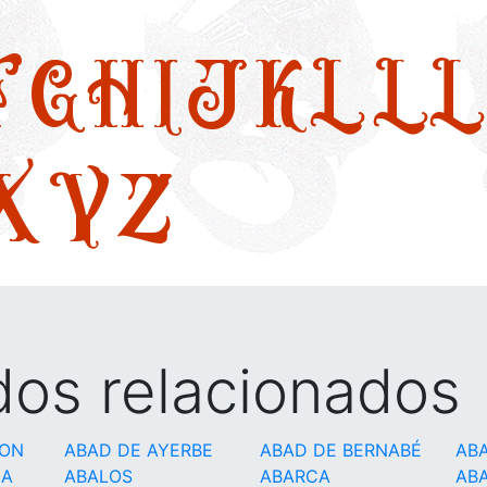
F
G
H
I
J
K
L
LL
X
Y
Z
idos relacionados
GON
ABAD DE AYERBE
ABAD DE BERNABÉ
AB
CA
ABALOS
ABARCA
AB