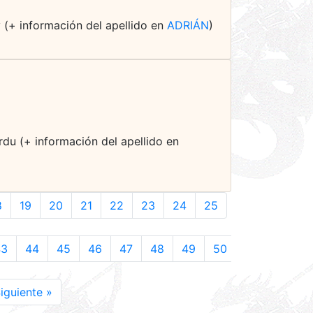
 (+ información del apellido en
ADRIÁN
)
rdu (+ información del apellido en
8
19
20
21
22
23
24
25
43
44
45
46
47
48
49
50
iguiente »