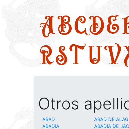
A
B
C
D
E
R
S
T
U
V
Otros apell
ABAD
ABAD DE ALA
ABADIA
ABADIA DE JA