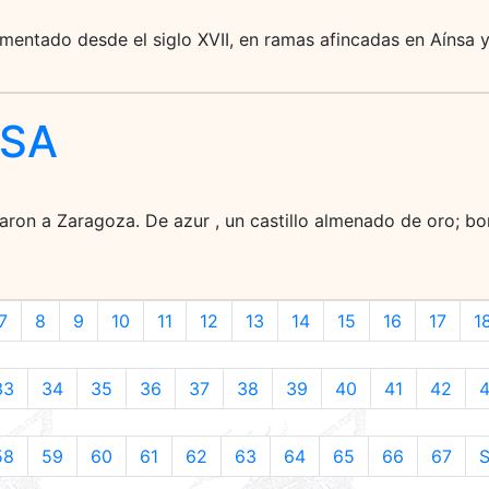
mentado desde el siglo XVII, en ramas afincadas en Aínsa y
NSA
ron a Zaragoza. De azur , un castillo almenado de oro; bo
7
8
9
10
11
12
13
14
15
16
17
1
33
34
35
36
37
38
39
40
41
42
58
59
60
61
62
63
64
65
66
67
S