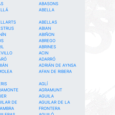
AS
ABASONS
ELLÁ
ABELLA
ELLARTS
ABELLAS
ESTRUS
ABIAN
NÍN
ABIÑON
OS
ABREGO
IL
ABRINES
VILLO
ACIN
ARÓ
ADARRÓ
RIÁN
ADRIÁN DE AYNSA
MOLEA
AFAN DE RIBERA
RIS
AGLÍ
RAMONTE
AGRAMUNT
UER
AGUILA
ILAR DE
AGUILAR DE LA
FAMBRA
FRONTERA
UILERAS
AGUILÓ