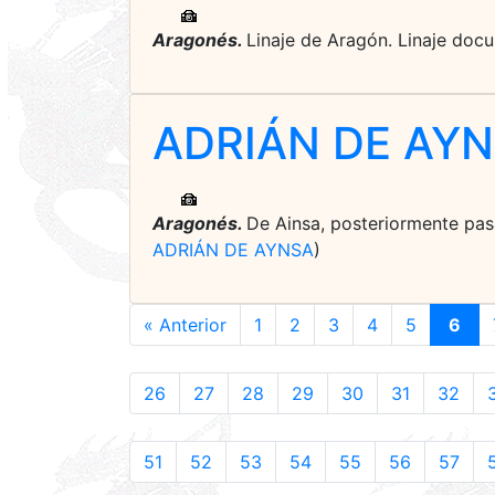
Aragonés.
Linaje de Aragón. Linaje docu
ADRIÁN DE AY
Aragonés.
De Ainsa, posteriormente pasa
ADRIÁN DE AYNSA
)
« Anterior
1
2
3
4
5
6
26
27
28
29
30
31
32
51
52
53
54
55
56
57