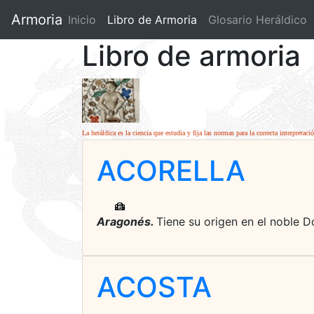
Armoria
Inicio
Libro de Armoria
(current)
Glosario Heráldico
Libro de armoria
La heráldica es la ciencia que estudia y fija las normas para la correcta interpretac
ACORELLA
Aragonés.
Tiene su origen en el noble Do
ACOSTA