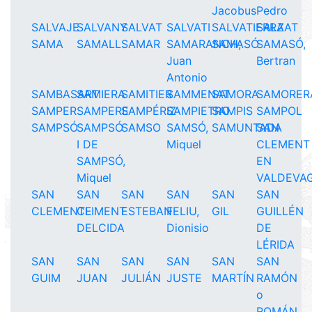
Jacobus
Pedro
SALVAJE
SALVANY
SALVAT
SALVATI
SALVATIERRA
SALZAT
SAMA
SAMALL
SAMAR
SAMARANCH,
SAMASÓ
SAMASÓ,
Juan
Bertran
Antonio
SAMBASART
SAMIERA
SAMITIER
SAMMENAT
SAMORA
SAMORER
SAMPER
SAMPERE
SAMPÉRIZ
SAMPIETRO
SAMPIS
SAMPOL
SAMPSÓ
SAMPSÓ
SAMSO
SAMSÓ,
SAMUNTADA
SAN
I DE
Miquel
CLEMENT
SAMPSÓ,
EN
Miquel
VALDEVA
SAN
SAN
SAN
SAN
SAN
SAN
CLEMENTE
CLIMENT
ESTEBAN
FELIU,
GIL
GUILLÉN
DELCIDA
Dionisio
DE
LÉRIDA
SAN
SAN
SAN
SAN
SAN
SAN
GUIM
JUAN
JULIÁN
JUSTE
MARTÍN
RAMÓN
o
ROMÁN