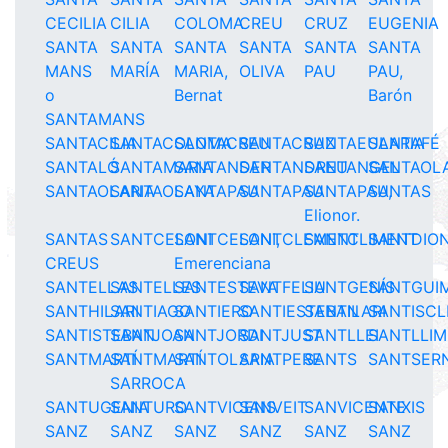
CECILIA
CILIA
COLOMA
CREU
CRUZ
EUGENIA
SANTA
SANTA
SANTA
SANTA
SANTA
SANTA
MANS
MARÍA
MARIA,
OLIVA
PAU
PAU,
o
Bernat
Barón
SANTAMANS
SANTACILIA
SANTACOLOMA
SANTACREU
SANTACRUZ
SANTAEULARIA
SANTAFÉ
SANTALÓ
SANTAMARIA
SANTANDER
SANTANDREU
SANTANGEL
SANTAOL
SANTAOLARIA
SANTAOLAYA
SANTAPAU
SANTAPAU
SANTAPAU,
SANTAS
Elionor.
SANTAS
SANTCELONI
SANTCELONI,
SANTCLEMENT
SANTCLIMENT
SANTDION
CREUS
Emerenciana
SANTELLAS
SANTELLES
SANTESTEVA
SANTFELIU
SANTGENÍS
SANTGUI
SANTHILARI
SANTIAGO
SANTIERO
SANTIESTEBAN
SANTILARI
SANTISCL
SANTISTEBAN
SANTJOAN
SANTJORDI
SANTJUST
SANTLLEI
SANTLLI
SANTMARTÍ
SANTMARTÍ
SANTOLARIA
SANTPERE
SANTS
SANTSERN
SARROCA
SANTUGENIA
SANTURO
SANTVICENS
SANVEIT
SANVICENTE
SANXIS
SANZ
SANZ
SANZ
SANZ
SANZ
SANZ