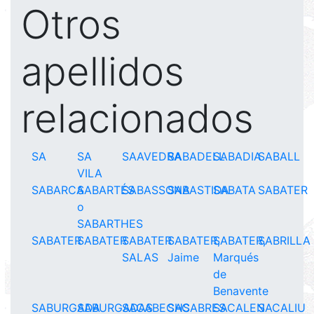
Otros
apellidos
relacionados
SA
SA
SAAVEDRA
SABADELL
SABADIA
SABALL
VILA
SABARCA
SABARTÉS
SABASSONA
SABASTIDA
SABATA
SABATER
o
SABARTHES
SABATER
SABATER
SABATER
SABATER,
SABATER,
SABRILLA
SALAS
Jaime
Marqués
de
Benavente
SABURGADA
SABURGADAS
SACABECHS
SACABRES
SACALEN
SACALIU