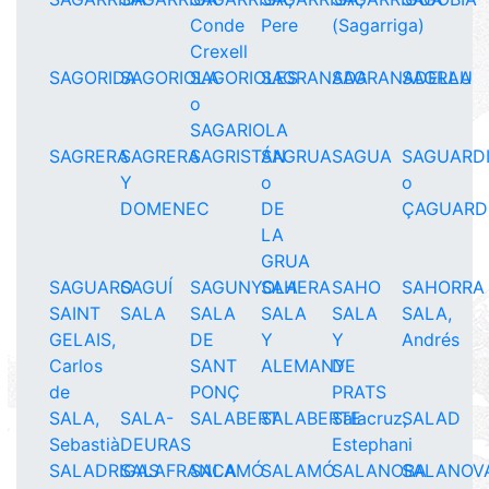
Conde
Pere
(Sagarriga)
Crexell
SAGORIDA
SAGORIOLA
SAGORIOLES
SAGRANADA
SAGRANADELLA
SAGRAU
o
SAGARIOLA
SAGRERA
SAGRERA
SAGRISTÁN
SAGRUA
SAGUA
SAGUARD
Y
o
o
DOMENEC
DE
ÇAGUARD
LA
GRUA
SAGUARO
SAGUÍ
SAGUNYOLA
SAHERA
SAHO
SAHORRA
SAINT
SALA
SALA
SALA
SALA
SALA,
GELAIS,
DE
Y
Y
Andrés
Carlos
SANT
ALEMANY
DE
de
PONÇ
PRATS
SALA,
SALA-
SALABERT
SALABERTE
Salacruz,
SALAD
Sebastià
DEURAS
Estephani
SALADRIGAS
SALAFRANCA
SALAMÓ
SALAMÓ
SALANOBA
SALANOV