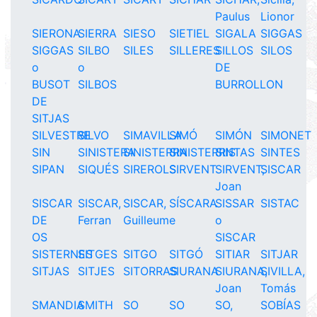
Paulus
Lionor
SIERONA
SIERRA
SIESO
SIETIEL
SIGALA
SIGGAS
SIGGAS
SILBO
SILES
SILLERES
SILLOS
SILOS
o
o
DE
BUSOT
SILBOS
BURROLLON
DE
SITJAS
SILVESTRE
SILVO
SIMAVILLA
SIMÓ
SIMÓN
SIMONET
SIN
SINISTERA
SINISTERRA
SINISTERRIS
SINTAS
SINTES
SIPAN
SIQUÉS
SIREROLS
SIRVENT
SIRVENT,
SISCAR
Joan
SISCAR
SISCAR,
SISCAR,
SÍSCARA
SISSAR
SISTAC
DE
Ferran
Guilleume
o
OS
SISCAR
SISTERNES
SITGES
SITGO
SITGÓ
SITIAR
SITJAR
SITJAS
SITJES
SITORRAS
SIURANA
SIURANA,
SIVILLA,
Joan
Tomás
SMANDIA
SMITH
SO
SO
SO,
SOBÍAS