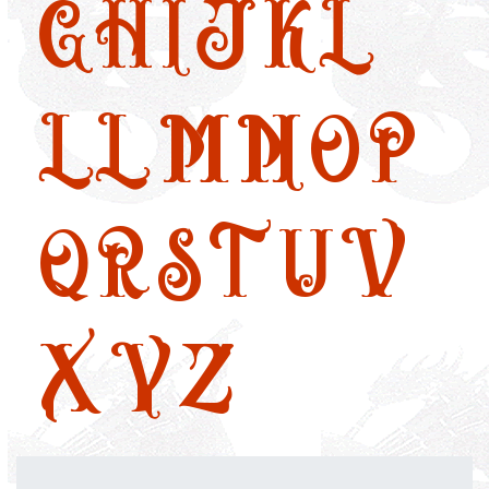
G
H
I
J
K
L
LL
M
N
O
P
Q
R
S
T
U
V
X
Y
Z