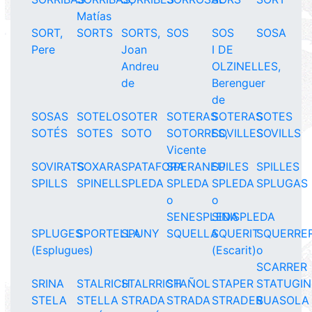
Matías
SORT,
SORTS
SORTS,
SOS
SOS
SOSA
Pere
Joan
I DE
Andreu
OLZINELLES,
de
Berenguer
de
SOSAS
SOTELO
SOTER
SOTERAS
SOTERAS
SOTES
SOTÉS
SOTES
SOTO
SOTORRES,
SOVILLES
SOVILLS
Vicente
SOVIRATS
SOXARA
SPATAFORA
SPERANEU
SPILES
SPILLES
SPILLS
SPINELL
SPLEDA
SPLEDA
SPLEDA
SPLUGAS
o
o
SENESPLEDA
SINISPLEDA
SPLUGES
SPORTELLA
SPUNY
SQUELLA
SQUERIT
SQUERRE
(Esplugues)
(Escarit)
o
SCARRER
SRINA
STALRICH
STALRRICH
STAÑOL
STAPER
STATUGIN
STELA
STELLA
STRADA
STRADA
STRADER
SUASOLA