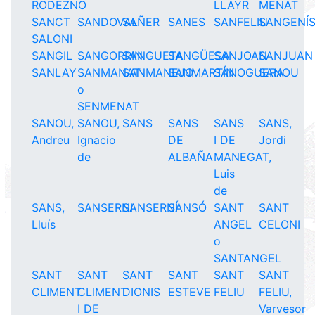
RODEZNO
LLAYR
MENAT
SANCT
SANDOVAL
SAÑER
SANES
SANFELIU
SANGENÍ
SALONI
SANGIL
SANGORRIN
SANGUETA
SANGÜESA
SANJOAN
SANJUAN
SANLAY
SANMANAT
SANMANEJO
SANMARTÍN
SANOGUERA
SANOU
o
SENMENAT
SANOU,
SANOU,
SANS
SANS
SANS
SANS,
Andreu
Ignacio
DE
I DE
Jordi
de
ALBAÑA
MANEGAT,
Luis
de
SANS,
SANSERNI
SANSERNÍ
SANSÓ
SANT
SANT
Lluís
ANGEL
CELONI
o
SANTANGEL
SANT
SANT
SANT
SANT
SANT
SANT
CLIMENT
CLIMENT
DIONIS
ESTEVE
FELIU
FELIU,
I DE
Varvesor