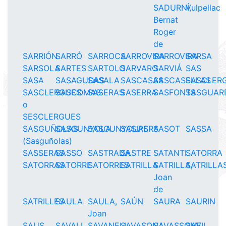
SADURNÍ,
Vulpellac
Bernat
Roger
de
SARRIÓN
SARRÓ
SARROCA
SARROVIRA
SARROVIRA
SARSA
SARSOLA
SARTES
SARTOLO
SARVARO
SARVIÁ
SAS
SASA
SASAGUDAS
SASALA
SASCASAS
SASCASELLAS
SASCLER
SASCLERGUES
SASCOMAS
SASERAS
SASERRA
SASFONTS
SASGUAR
o
SESCLERGUES
SASGUÑOLAS
SASGUNYOLA
SASGUNYOLAS
SASIRERA
SASOT
SASSA
(Sasguñolas)
SASSERAS
SASSO
SASTRADA
SASTRE
SATANTI
SATORRA
SATORRAS
SATORRE
SATORRES
SATRILLA
SATRILLA,
SATRILLA
Joan
de
SATRILLES
SAULA
SAULA,
SAÚN
SAURA
SAURIN
Joan
SAUS
SAVALL
SAVANELL
SAVASONA
SAVASSONE
SAVIL