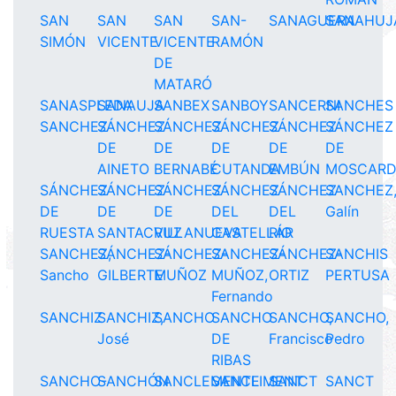
SAN
SAN
SAN
SAN-
SANAGUERA
SANAHUJ
SIMÓN
VICENTE
VICENTE
RAMÓN
DE
MATARÓ
SANASPLEDA
SANAUJA
SANBEX
SANBOY
SANCERNI
SANCHES
SANCHEZ
SÁNCHEZ
SÁNCHEZ
SÁNCHEZ
SÁNCHEZ
SÁNCHEZ
DE
DE
DE
DE
DE
AINETO
BERNABÉ
CUTANDA
EMBÚN
MOSCAR
SÁNCHEZ
SÁNCHEZ
SÁNCHEZ
SÁNCHEZ
SÁNCHEZ
SANCHEZ
DE
DE
DE
DEL
DEL
Galín
RUESTA
SANTACRUZ
VILLANUEVA
CASTELLAR
RÍO
SANCHEZ,
SÁNCHEZ-
SÁNCHEZ-
SANCHEZ-
SÁNCHEZ-
SANCHIS
Sancho
GILBERTE
MUÑOZ
MUÑOZ,
ORTIZ
PERTUSA
Fernando
SANCHIZ
SANCHIZ,
SANCHO
SANCHO
SANCHO,
SANCHO,
José
DE
Francisco
Pedro
RIBAS
SANCHO-
SANCHÓN
SANCLEMENTE
SANCLIMENT
SANCT
SANCT