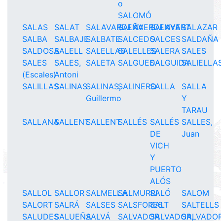
o
SALOMÓ
SALAS
SALAT
SALAVARDEÑA
SALAVERDENYA
SALAVERT
SALAZAR
SALBA
SALBAJE
SALBATE
SALCEDO
SALCES
SALDAÑA
SALDOSA
SALELL
SALELLAS
SALELLES
SALERA
SALES
SALES
SALES,
SALETA
SALGUEDA
SALGUIDA
SALIELLA
(Escales)
Antoni
SALILLAS
SALINAS
SALINAS,
SALINERO
SALLA
SALLA
Guillermo
Y
TARAU
SALLANA
SALLENT
SALLENT
SALLÉS
SALLÉS
SALLES,
DE
Juan
VICH
Y
PUERTO
ALÓS
SALLOL
SALLOR
SALMELLA
SALMURRI
SALÓ
SALOM
SALORT
SALRÁ
SALSES
SALSFORES
SALT
SALTELLS
SALUDES
SALUEÑA
SALVÁ
SALVADOR
SALVADOR,
SALVADOR