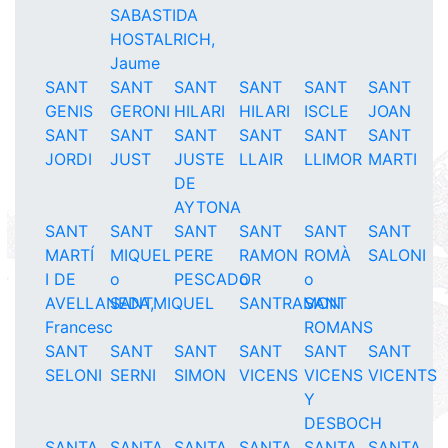
SABASTIDA
HOSTALRICH,
Jaume
SANT
SANT
SANT
SANT
SANT
SANT
GENIS
GERONI
HILARI
HILARI
ISCLE
JOAN
SANT
SANT
SANT
SANT
SANT
SANT
JORDI
JUST
JUSTE
LLAIR
LLIMOR
MARTI
DE
AYTONA
SANT
SANT
SANT
SANT
SANT
SANT
MARTÍ
MIQUEL
PERE
RAMON
ROMÀ
SALONI
I DE
o
PESCADOR
o
o
AVELLANEDA,
SANTMIQUEL
SANTRAMON
SANT
Francesc
ROMANS
SANT
SANT
SANT
SANT
SANT
SANT
SELONI
SERNI
SIMON
VICENS
VICENS
VICENTS
Y
DESBOCH
SANTA
SANTA
SANTA
SANTA
SANTA
SANTA