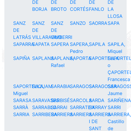
DE
DE
DE
DE
DE
BORJA
BROTO
CORTÉS
FANLO
LA
LLOSA
SANZ
SANZ
SANZ
SANZO
SAORRA
SAPA
DE
DE
DE
LATRÁS
VILLARAGUD
VIMBERRI
SAPARRA
SAPATA
SAPERA
SAPERA,
SAPILA
SAPILA,
Pedro
Miquel
SAPIÑA
SAPLANA
SAPLANA,
SAPORTA
SAPORTELLA
SAPORTE
Rafael
o
ÇAPORTEL
Francesca
SAPORTELLA,
SAQUAM
SARABIA
SARAGOSA
SARAGOSSA
SARAGOS
Miguel
Jaume
SARASA
SARAVASES
SARBISÉ
SARCOLA
SARDA
SARIÑEN
SARRÀ
SARRABLO
SARRAI
SARRATEIX
SARRAY
SARRI
SARRIA
SARRIBERA
SARRIERA
SARRIERA
SARRIERA
SARRIERA
I DE
Castillo
SANT
de