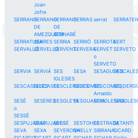
Joan
Jofre
SERRANO
SERRANO
SERRANO
SERRAS
serrat
SERRATEI
DE
DE
AMEZQUETA
BERNABÉ
SERRATUSA
SERRES
SERRIA
SERRIÓ
SERROTA
SERT
SERVALLÓ
SERVELLÓ
SERVENT
SERVERA
SERVET
SERVETO
o
SERVETO
SERVIA
SERVIÁ
SES
SESA
SESAGUDES
SESCALE
IGLESIES
SESCASELLES
SESCASES
SESCLERGUES
SESCOMES
SESCOMES,
SESDERG
Arnaldo
SESÉ
SESERES
SESGLEYA
SESGUARDIA
SESIGLESIAS
SESIGLES
o
SESSË
SESPUJADAS
SESPUJADES
SESSÉ
SESTOHES
SESTRADA
SETANTI
SEVA
SEXA
SEYERONA
SHELLY
SIBRANA
SICARD
SICARDO
SICART
SICART
SICHAR
SICHAR,
Sicilia,