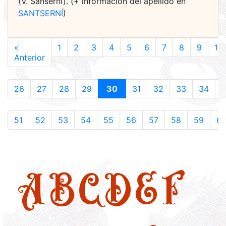
(V. Sanserni). (+ información del apellido en
SANTSERNÍ
)
«
1
2
3
4
5
6
7
8
9
10
Anterior
26
27
28
29
30
31
32
33
34
51
52
53
54
55
56
57
58
59
6
A
B
C
D
E
F