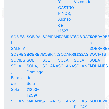
Y
Vizconde
CASTRO
PINÓS,
Alonso
de
(1527)
SOBIES
SOBIRÀ
SOBIRANA
SOBIRATS
SOBIRATS
SOBRARB
I
o
SALETA
SOBRARB
SOBREGRAU
SOBREVIA
SOBRINO
SOCARRATS
SOCíAS
SOCIATS
SOCIES
SOL
SOL
SOLA
SOLÁ
SOLA
SOLÁ
SOLA,
SOLANA
SOLANAS
SOLANELL
SOLANES
,
Domingo
Barón
de
de
Sola
Solá
(1253-
1259)
SOLANILLA
SOLANIS
SOLANO
SOLANS
SOLAS-
SOLDEVIL
PILOAS