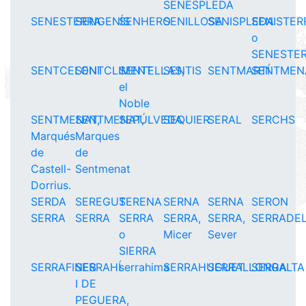
SENESPLEDA
SENESTERRA
SENGENÍS
SENHERO
SENILLOSA
SENISPLEDA
SENISTER
o
SENESTE
SENTCELONI
SENTCLIMENT
SENTELLAS,
SENTIS
SENTMARTÍ
SENTMEN
el
Noble
SENTMENAT,
SENTMENAT,
SEPÚLVEDA
SEQUIER
SERAL
SERCHS
Marqués
Marques
de
de
Castell-
Sentmenat
Dorrius.
SERDA
SEREGUT
SERENA
SERNA
SERNA
SERON
SERRA
SERRA
SERRA
SERRA,
SERRA,
SERRADE
o
Micer
Sever
SIERRA
SERRAFINES
SERRAHÍ
serrahima
SERRAHUGUET
SERRALLONGA
SERRALTA
I DE
PEGUERA,