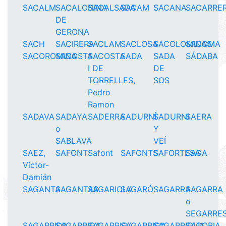
SACALM
SACALONINA
SACALSADA
SACAM
SACANA
SACARRE
DE
GERONA
SACH
SACIRERA
SACLAM
SACLOSA
SACOLOMINAS
SACOMA
SACOROMINA
SACOSTA
SACOSTA
SADA
SADA
SÁDABA
I DE
DE
TORRELLES,
SOS
Pedro
Ramon
SADAVA
SADAYA
SADERRA
SADURNÍ
SADURNI
SAERA
o
Y
SABLAVA
VEÍ
SAEZ,
SAFONT
Safont
SAFONTS
SAFORTESA
SAGA
Víctor-
Damián
SAGANTA
SAGANTAS
SAGARIOLA
SAGARÓ
SAGARRA
SAGARRA
o
SEGARRE
SAGARRIDA
SAGARRIGA
SAGARRIGA,
SAGARRIGA,
SAGARRIGUA
SAGOBIA