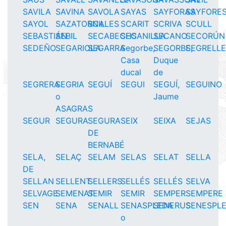
SAVILA
SAVINA
SAVOLA
SAYAS
SAYFORAS
SAYFORE
SAYOL
SAZATORNIL
SCALES
SCARIT
SCRIVA
SCULL
SEBASTIÁN
SEBIL
SECABECHS
SECANILLA
SECANO
SECORÚN
SEDEÑO
SEGARIOLA
SEGARRA
Segorbe,
SEGORBE,
SEGRELL
Casa
Duque
ducal
de
SEGRERA
SEGRIA
SEGUÍ
SEGUI
SEGUÍ,
SEGUINO
o
Jaume
ASAGRAS
SEGUR
SEGURA
SEGURA
SEIX
SEIXA
SEJAS
DE
BERNABÉ
SELA,
SELAÇ
SELAM
SELAS
SELAT
SELLA
DE
SELLAN
SELLENT
SELLERS
SELLÉS
SELLÉS
SELVA
SELVAGE
SEMENAT
SEMIR
SEMIR
SEMPER
SEMPERE
SEN
SENA
SENALL
SENASPLEDA
SENERUS
SENESPL
o