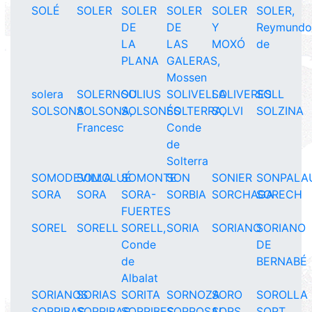
SOLÉ
SOLER
SOLER
SOLER
SOLER
SOLER,
DE
DE
Y
Reymund
LA
LAS
MOXÓ
de
PLANA
GALERAS,
Mossen
solera
SOLERNOU
SOLIUS
SOLIVELLA
SOLIVERES
SOLL
SOLSONA
SOLSONA,
SOLSONÉS
SOLTERRA,
SOLVI
SOLZINA
Francesc
Conde
de
Solterra
SOMODEVILLA
SOMOLUÉ
SOMONTE
SON
SONIER
SONPALA
SORA
SORA
SORA-
SORBIA
SORCHAGA
SORECH
FUERTES
SOREL
SORELL
SORELL,
SORIA
SORIANO
SORIANO
Conde
DE
de
BERNABÉ
Albalat
SORIANOS
SORIAS
SORITA
SORNOZA
SORO
SOROLLA
SORRIBAS
SORRIBAS,
SORRIBES
SORROSAL
SORS
SORT