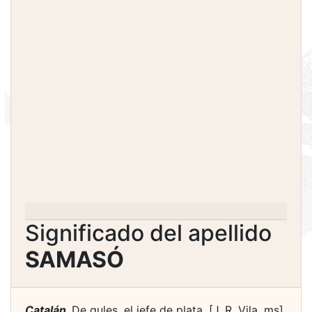
Significado del apellido
SAMASÓ
Catalán.
De gules, el jefe de plata. [J. R. Vila, ms].