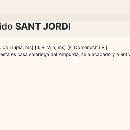
lido
SANT JORDI
 de Llupià, ms] [J. R. Vila, ms] [F. Doménech i R.].
..esta es casa solariega del Ampurda, se a acabado y a entr