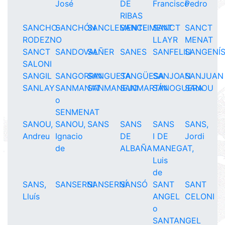
José
DE
Francisco
Pedro
RIBAS
SANCHO-
SANCHÓN
SANCLEMENTE
SANCLIMENT
SANCT
SANCT
RODEZNO
LLAYR
MENAT
SANCT
SANDOVAL
SAÑER
SANES
SANFELIU
SANGENÍ
SALONI
SANGIL
SANGORRIN
SANGUETA
SANGÜESA
SANJOAN
SANJUAN
SANLAY
SANMANAT
SANMANEJO
SANMARTÍN
SANOGUERA
SANOU
o
SENMENAT
SANOU,
SANOU,
SANS
SANS
SANS
SANS,
Andreu
Ignacio
DE
I DE
Jordi
de
ALBAÑA
MANEGAT,
Luis
de
SANS,
SANSERNI
SANSERNÍ
SANSÓ
SANT
SANT
Lluís
ANGEL
CELONI
o
SANTANGEL