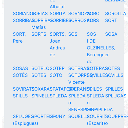
Albalat
SORIANOS
SORIAS
SORITA
SORNOZA
SORO
SOROLLA
SORRIBAS
SORRIBAS,
SORRIBES
SORROSAL
SORS
SORT
Matías
SORT,
SORTS
SORTS,
SOS
SOS
SOSA
Pere
Joan
I DE
Andreu
OLZINELLES,
de
Berenguer
de
SOSAS
SOTELO
SOTER
SOTERAS
SOTERAS
SOTES
SOTÉS
SOTES
SOTO
SOTORRES,
SOVILLES
SOVILLS
Vicente
SOVIRATS
SOXARA
SPATAFORA
SPERANEU
SPILES
SPILLES
SPILLS
SPINELL
SPLEDA
SPLEDA
SPLEDA
SPLUGAS
o
o
SENESPLEDA
SINISPLEDA
SPLUGES
SPORTELLA
SPUNY
SQUELLA
SQUERIT
SQUERRE
(Esplugues)
(Escarit)
o