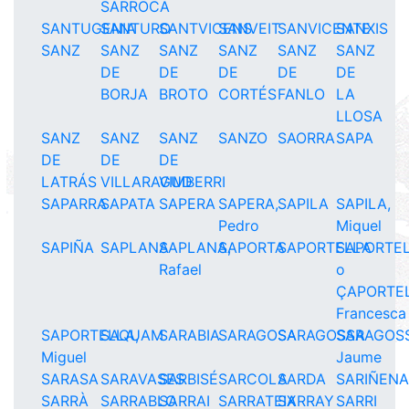
SARROCA
SANTUGENIA
SANTURO
SANTVICENS
SANVEIT
SANVICENTE
SANXIS
SANZ
SANZ
SANZ
SANZ
SANZ
SANZ
DE
DE
DE
DE
DE
BORJA
BROTO
CORTÉS
FANLO
LA
LLOSA
SANZ
SANZ
SANZ
SANZO
SAORRA
SAPA
DE
DE
DE
LATRÁS
VILLARAGUD
VIMBERRI
SAPARRA
SAPATA
SAPERA
SAPERA,
SAPILA
SAPILA,
Pedro
Miquel
SAPIÑA
SAPLANA
SAPLANA,
SAPORTA
SAPORTELLA
SAPORTE
Rafael
o
ÇAPORTEL
Francesca
SAPORTELLA,
SAQUAM
SARABIA
SARAGOSA
SARAGOSSA
SARAGOS
Miguel
Jaume
SARASA
SARAVASES
SARBISÉ
SARCOLA
SARDA
SARIÑEN
SARRÀ
SARRABLO
SARRAI
SARRATEIX
SARRAY
SARRI