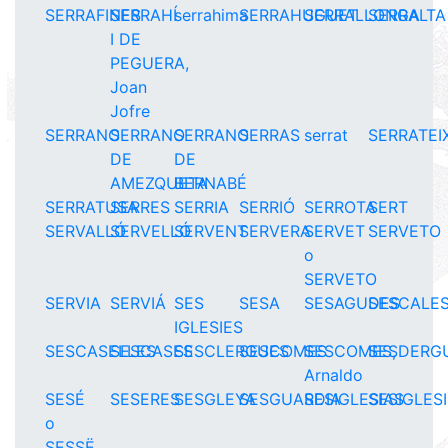
SERRAFINES
SERRAHÍ
serrahima
SERRAHUGUET
SERRALLONGA
SERRALTA
I DE
PEGUERA,
Joan
Jofre
SERRANO
SERRANO
SERRANO
SERRAS
serrat
SERRATEI
DE
DE
AMEZQUETA
BERNABÉ
SERRATUSA
SERRES
SERRIA
SERRIÓ
SERROTA
SERT
SERVALLÓ
SERVELLÓ
SERVENT
SERVERA
SERVET
SERVETO
o
SERVETO
SERVIA
SERVIÁ
SES
SESA
SESAGUDES
SESCALE
IGLESIES
SESCASELLES
SESCASES
SESCLERGUES
SESCOMES
SESCOMES,
SESDERG
Arnaldo
SESÉ
SESERES
SESGLEYA
SESGUARDIA
SESIGLESIAS
SESIGLES
o
SESSË