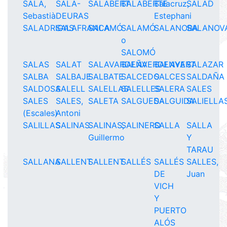
SALA,
SALA-
SALABERT
SALABERTE
Salacruz,
SALAD
Sebastià
DEURAS
Estephani
SALADRIGAS
SALAFRANCA
SALAMÓ
SALAMÓ
SALANOBA
SALANOV
o
SALOMÓ
SALAS
SALAT
SALAVARDEÑA
SALAVERDENYA
SALAVERT
SALAZAR
SALBA
SALBAJE
SALBATE
SALCEDO
SALCES
SALDAÑA
SALDOSA
SALELL
SALELLAS
SALELLES
SALERA
SALES
SALES
SALES,
SALETA
SALGUEDA
SALGUIDA
SALIELLA
(Escales)
Antoni
SALILLAS
SALINAS
SALINAS,
SALINERO
SALLA
SALLA
Guillermo
Y
TARAU
SALLANA
SALLENT
SALLENT
SALLÉS
SALLÉS
SALLES,
DE
Juan
VICH
Y
PUERTO
ALÓS