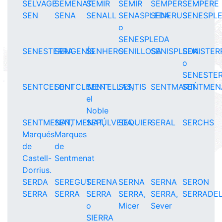
SELVAGE
SEMENAT
SEMIR
SEMIR
SEMPER
SEMPERE
SEN
SENA
SENALL
SENASPLEDA
SENERUS
SENESPL
o
SENESPLEDA
SENESTERRA
SENGENÍS
SENHERO
SENILLOSA
SENISPLEDA
SENISTER
o
SENESTE
SENTCELONI
SENTCLIMENT
SENTELLAS,
SENTIS
SENTMARTÍ
SENTMEN
el
Noble
SENTMENAT,
SENTMENAT,
SEPÚLVEDA
SEQUIER
SERAL
SERCHS
Marqués
Marques
de
de
Castell-
Sentmenat
Dorrius.
SERDA
SEREGUT
SERENA
SERNA
SERNA
SERON
SERRA
SERRA
SERRA
SERRA,
SERRA,
SERRADE
o
Micer
Sever
SIERRA