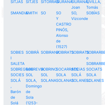
SITJAS
SITJES
SITORRAS
SIURANA
SIURANA,
SIVILLA,
Joan
Tomás
SMANDIA
SMITH
SO
SO
SO,
SOBÍAS
Y
Vizconde
CASTRO
PINÓS,
Alonso
de
(1527)
SOBIES
SOBIRÀ
SOBIRANA
SOBIRATS
SOBIRATS
SOBRARB
I
o
SALETA
SOBRARB
SOBREGRAU
SOBREVIA
SOBRINO
SOCARRATS
SOCíAS
SOCIATS
SOCIES
SOL
SOL
SOLA
SOLÁ
SOLA
SOLÁ
SOLA,
SOLANA
SOLANAS
SOLANELL
SOLANES
,
Domingo
Barón
de
de
Sola
Solá
(1253-