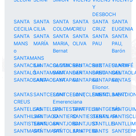
Y
DESBOCH
SANTA
SANTA
SANTA
SANTA
SANTA
SANTA
CECILIA
CILIA
COLOMA
CREU
CRUZ
EUGENIA
SANTA
SANTA
SANTA
SANTA
SANTA
SANTA
MANS
MARÍA
MARIA,
OLIVA
PAU
PAU,
o
Bernat
Barón
SANTAMANS
SANTACILIA
SANTACOLOMA
SANTACREU
SANTACRUZ
SANTAEULARIA
SANTAFÉ
SANTALÓ
SANTAMARIA
SANTANDER
SANTANDREU
SANTANGEL
SANTAOL
SANTAOLARIA
SANTAOLAYA
SANTAPAU
SANTAPAU
SANTAPAU,
SANTAS
Elionor.
SANTAS
SANTCELONI
SANTCELONI,
SANTCLEMENT
SANTCLIMENT
SANTDION
CREUS
Emerenciana
SANTELLAS
SANTELLES
SANTESTEVA
SANTFELIU
SANTGENÍS
SANTGUI
SANTHILARI
SANTIAGO
SANTIERO
SANTIESTEBAN
SANTILARI
SANTISCL
SANTISTEBAN
SANTJOAN
SANTJORDI
SANTJUST
SANTLLEI
SANTLLI
SANTMARTÍ
SANTMARTÍ
SANTOLARIA
SANTPERE
SANTS
SANTSERN