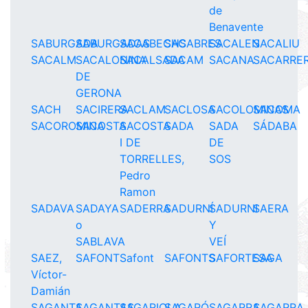
de
Benavente
SABURGADA
SABURGADAS
SACABECHS
SACABRES
SACALEN
SACALIU
SACALM
SACALONINA
SACALSADA
SACAM
SACANA
SACARRE
DE
GERONA
SACH
SACIRERA
SACLAM
SACLOSA
SACOLOMINAS
SACOMA
SACOROMINA
SACOSTA
SACOSTA
SADA
SADA
SÁDABA
I DE
DE
TORRELLES,
SOS
Pedro
Ramon
SADAVA
SADAYA
SADERRA
SADURNÍ
SADURNI
SAERA
o
Y
SABLAVA
VEÍ
SAEZ,
SAFONT
Safont
SAFONTS
SAFORTESA
SAGA
Víctor-
Damián
SAGANTA
SAGANTAS
SAGARIOLA
SAGARÓ
SAGARRA
SAGARRA