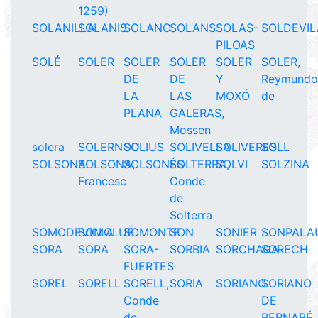
1259)
SOLANILLA
SOLANIS
SOLANO
SOLANS
SOLAS-
SOLDEVIL
PILOAS
SOLÉ
SOLER
SOLER
SOLER
SOLER
SOLER,
DE
DE
Y
Reymund
LA
LAS
MOXÓ
de
PLANA
GALERAS,
Mossen
solera
SOLERNOU
SOLIUS
SOLIVELLA
SOLIVERES
SOLL
SOLSONA
SOLSONA,
SOLSONÉS
SOLTERRA,
SOLVI
SOLZINA
Francesc
Conde
de
Solterra
SOMODEVILLA
SOMOLUÉ
SOMONTE
SON
SONIER
SONPALA
SORA
SORA
SORA-
SORBIA
SORCHAGA
SORECH
FUERTES
SOREL
SORELL
SORELL,
SORIA
SORIANO
SORIANO
Conde
DE
de
BERNABÉ