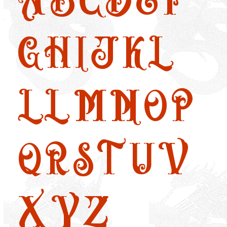
G
H
I
J
K
L
LL
M
N
O
P
Q
R
S
T
U
V
X
Y
Z