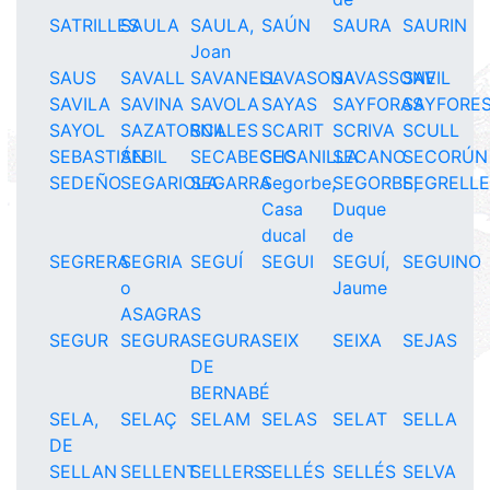
SATRILLES
SAULA
SAULA,
SAÚN
SAURA
SAURIN
Joan
SAUS
SAVALL
SAVANELL
SAVASONA
SAVASSONE
SAVIL
SAVILA
SAVINA
SAVOLA
SAYAS
SAYFORAS
SAYFORE
SAYOL
SAZATORNIL
SCALES
SCARIT
SCRIVA
SCULL
SEBASTIÁN
SEBIL
SECABECHS
SECANILLA
SECANO
SECORÚN
SEDEÑO
SEGARIOLA
SEGARRA
Segorbe,
SEGORBE,
SEGRELL
Casa
Duque
ducal
de
SEGRERA
SEGRIA
SEGUÍ
SEGUI
SEGUÍ,
SEGUINO
o
Jaume
ASAGRAS
SEGUR
SEGURA
SEGURA
SEIX
SEIXA
SEJAS
DE
BERNABÉ
SELA,
SELAÇ
SELAM
SELAS
SELAT
SELLA
DE
SELLAN
SELLENT
SELLERS
SELLÉS
SELLÉS
SELVA