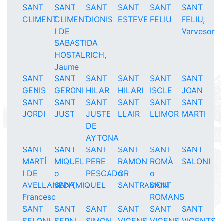
SANT
SANT
SANT
SANT
SANT
SANT
CLIMENT
CLIMENT
DIONIS
ESTEVE
FELIU
FELIU,
I DE
Varvesor
SABASTIDA
HOSTALRICH,
Jaume
SANT
SANT
SANT
SANT
SANT
SANT
GENIS
GERONI
HILARI
HILARI
ISCLE
JOAN
SANT
SANT
SANT
SANT
SANT
SANT
JORDI
JUST
JUSTE
LLAIR
LLIMOR
MARTI
DE
AYTONA
SANT
SANT
SANT
SANT
SANT
SANT
MARTÍ
MIQUEL
PERE
RAMON
ROMÀ
SALONI
I DE
o
PESCADOR
o
o
AVELLANEDA,
SANTMIQUEL
SANTRAMON
SANT
Francesc
ROMANS
SANT
SANT
SANT
SANT
SANT
SANT
SELONI
SERNI
SIMON
VICENS
VICENS
VICENTS