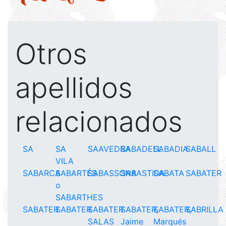
Otros
apellidos
relacionados
SA
SA
SAAVEDRA
SABADELL
SABADIA
SABALL
VILA
SABARCA
SABARTÉS
SABASSONA
SABASTIDA
SABATA
SABATER
o
SABARTHES
SABATER
SABATER
SABATER
SABATER,
SABATER,
SABRILLA
SALAS
Jaime
Marqués