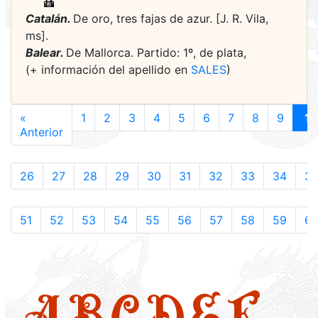
Catalán.
De oro, tres fajas de azur. [J. R. Vila,
ms].
Balear.
De Mallorca. Partido: 1º, de plata,
(+ información del apellido en
SALES
)
«
1
2
3
4
5
6
7
8
9
1
Anterior
26
27
28
29
30
31
32
33
34
3
51
52
53
54
55
56
57
58
59
6
A
B
C
D
E
F