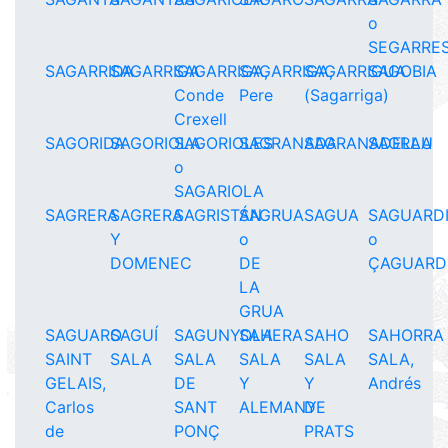
o
SEGARRE
SAGARRIDA
SAGARRIGA
SAGARRIGA,
SAGARRIGA,
SAGARRIGUA
SAGOBIA
Conde
Pere
(Sagarriga)
Crexell
SAGORIDA
SAGORIOLA
SAGORIOLES
SAGRANADA
SAGRANADELLA
SAGRAU
o
SAGARIOLA
SAGRERA
SAGRERA
SAGRISTÁN
SAGRUA
SAGUA
SAGUARD
Y
o
o
DOMENEC
DE
ÇAGUARD
LA
GRUA
SAGUARO
SAGUÍ
SAGUNYOLA
SAHERA
SAHO
SAHORRA
SAINT
SALA
SALA
SALA
SALA
SALA,
GELAIS,
DE
Y
Y
Andrés
Carlos
SANT
ALEMANY
DE
de
PONÇ
PRATS