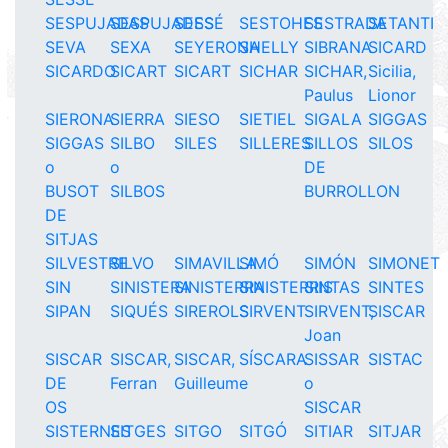
SESPUJADAS
SESPUJADES
SESSÉ
SESTOHES
SESTRADA
SETANTI
SEVA
SEXA
SEYERONA
SHELLY
SIBRANA
SICARD
SICARDO
SICART
SICART
SICHAR
SICHAR,
Sicilia,
Paulus
Lionor
SIERONA
SIERRA
SIESO
SIETIEL
SIGALA
SIGGAS
SIGGAS
SILBO
SILES
SILLERES
SILLOS
SILOS
o
o
DE
BUSOT
SILBOS
BURROLLON
DE
SITJAS
SILVESTRE
SILVO
SIMAVILLA
SIMÓ
SIMÓN
SIMONET
SIN
SINISTERA
SINISTERRA
SINISTERRIS
SINTAS
SINTES
SIPAN
SIQUÉS
SIREROLS
SIRVENT
SIRVENT,
SISCAR
Joan
SISCAR
SISCAR,
SISCAR,
SÍSCARA
SISSAR
SISTAC
DE
Ferran
Guilleume
o
OS
SISCAR
SISTERNES
SITGES
SITGO
SITGÓ
SITIAR
SITJAR