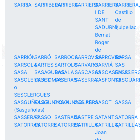
SARRIA
SARRIBERA
SARRIERA
SARRIERA
SARRIERA
SARRIERA
I DE
Castillo
SANT
de
SADURNÍ,
Vulpellac
Bernat
Roger
de
SARRIÓN
SARRÓ
SARROCA
SARROVIRA
SARROVIRA
SARSA
SARSOLA
SARTES
SARTOLO
SARVARO
SARVIÁ
SAS
SASA
SASAGUDAS
SASALA
SASCASAS
SASCASELLAS
SASCLER
SASCLERGUES
SASCOMAS
SASERAS
SASERRA
SASFONTS
SASGUAR
o
SESCLERGUES
SASGUÑOLAS
SASGUNYOLA
SASGUNYOLAS
SASIRERA
SASOT
SASSA
(Sasguñolas)
SASSERAS
SASSO
SASTRADA
SASTRE
SATANTI
SATORRA
SATORRAS
SATORRE
SATORRES
SATRILLA
SATRILLA,
SATRILLA
Joan
de