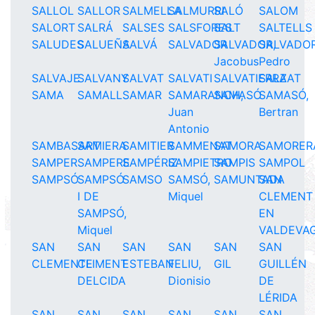
SALLOL
SALLOR
SALMELLA
SALMURRI
SALÓ
SALOM
SALORT
SALRÁ
SALSES
SALSFORES
SALT
SALTELLS
SALUDES
SALUEÑA
SALVÁ
SALVADOR
SALVADOR,
SALVADOR
Jacobus
Pedro
SALVAJE
SALVANY
SALVAT
SALVATI
SALVATIERRA
SALZAT
SAMA
SAMALL
SAMAR
SAMARANCH,
SAMASÓ
SAMASÓ,
Juan
Bertran
Antonio
SAMBASART
SAMIERA
SAMITIER
SAMMENAT
SAMORA
SAMORER
SAMPER
SAMPERE
SAMPÉRIZ
SAMPIETRO
SAMPIS
SAMPOL
SAMPSÓ
SAMPSÓ
SAMSO
SAMSÓ,
SAMUNTADA
SAN
I DE
Miquel
CLEMENT
SAMPSÓ,
EN
Miquel
VALDEVA
SAN
SAN
SAN
SAN
SAN
SAN
CLEMENTE
CLIMENT
ESTEBAN
FELIU,
GIL
GUILLÉN
DELCIDA
Dionisio
DE
LÉRIDA
SAN
SAN
SAN
SAN
SAN
SAN