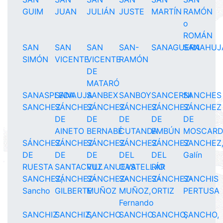
GUIM
JUAN
JULIÁN
JUSTE
MARTÍN
RAMÓN
o
ROMÁN
SAN
SAN
SAN
SAN-
SANAGUERA
SANAHUJ
SIMÓN
VICENTE
VICENTE
RAMÓN
DE
MATARÓ
SANASPLEDA
SANAUJA
SANBEX
SANBOY
SANCERNI
SANCHES
SANCHEZ
SÁNCHEZ
SÁNCHEZ
SÁNCHEZ
SÁNCHEZ
SÁNCHEZ
DE
DE
DE
DE
DE
AINETO
BERNABÉ
CUTANDA
EMBÚN
MOSCAR
SÁNCHEZ
SÁNCHEZ
SÁNCHEZ
SÁNCHEZ
SÁNCHEZ
SANCHEZ
DE
DE
DE
DEL
DEL
Galín
RUESTA
SANTACRUZ
VILLANUEVA
CASTELLAR
RÍO
SANCHEZ,
SÁNCHEZ-
SÁNCHEZ-
SANCHEZ-
SÁNCHEZ-
SANCHIS
Sancho
GILBERTE
MUÑOZ
MUÑOZ,
ORTIZ
PERTUSA
Fernando
SANCHIZ
SANCHIZ,
SANCHO
SANCHO
SANCHO,
SANCHO,