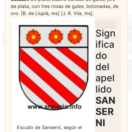
de plata, con tres rosas de gules, botonadas, de
oro. [B. de Llupià, ms] [J. R. Vila, ms].
Sign
ifica
do
del
apel
lido
SAN
SER
NI
Escudo de Sanserní, según el