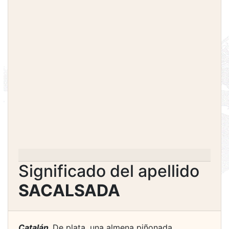
Significado del apellido
SACALSADA
Catalán.
De plata, una almena piñonada,