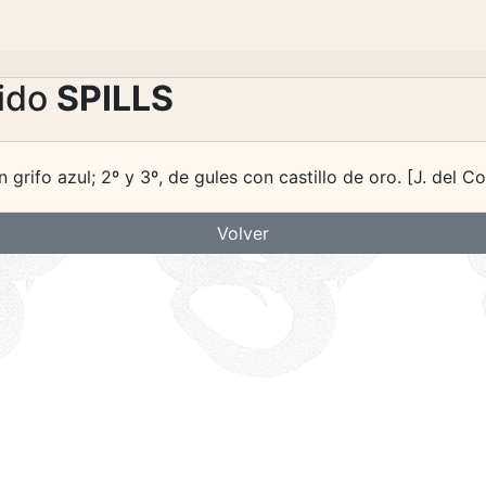
lido
SPILLS
grifo azul; 2º y 3º, de gules con castillo de oro. [J. del Corr
Volver