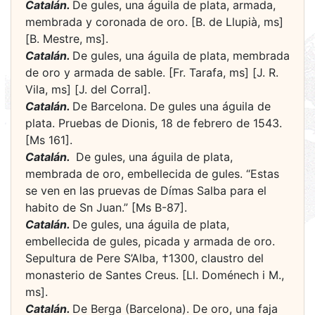
Catalán.
De gules, una águila de plata, armada,
membrada y coronada de oro. [B. de Llupià, ms]
[B. Mestre, ms].
Catalán.
De gules, una águila de plata, membrada
de oro y armada de sable. [Fr. Tarafa, ms] [J. R.
Vila, ms] [J. del Corral].
Catalán.
De Barcelona. De gules una águila de
plata. Pruebas de Dionis, 18 de febrero de 1543.
[Ms 161].
Catalán.
­ De gules, una águila de plata,
membrada de oro, embellecida de gules. “Estas
se ven en las pruevas de Dímas Salba para el
habito de Sn Juan.” [Ms B-87].
Catalán.
De gules, una águila de plata,
embellecida de gules, picada y armada de oro.
Sepultura de Pere S’Alba, †1300, claustro del
monasterio de Santes Creus. [Ll. Doménech i M.,
ms].
Catalán.
De Berga (Barcelona). De oro, una faja