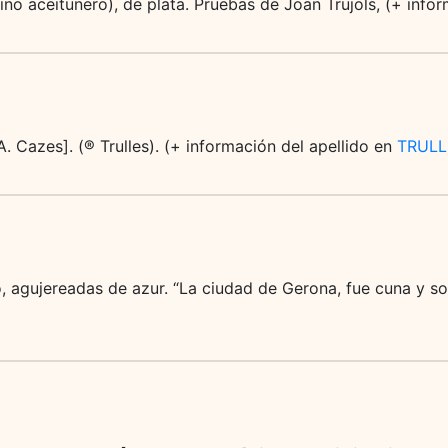
olino aceitunero), de plata. Pruebas de Joan Trujols, (+ info
A. Cazes]. (® Trulles). (+ información del apellido en
TRUL
, agujereadas de azur. “La ciudad de Gerona, fue cuna y sol