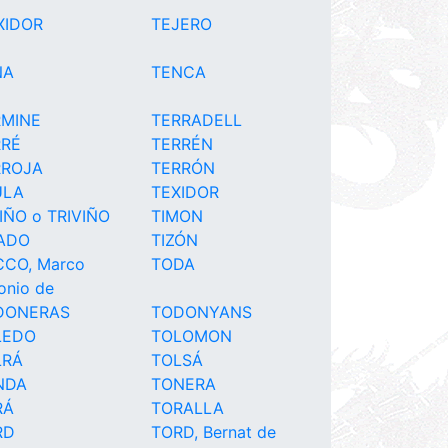
XIDOR
TEJERO
NA
TENCA
RMINE
TERRADELL
RRÉ
TERRÉN
RROJA
TERRÓN
ULA
TEXIDOR
IÑO o TRIVIÑO
TIMON
RADO
TIZÓN
CO, Marco
TODA
onio de
DONERAS
TODONYANS
LEDO
TOLOMON
LRÁ
TOLSÁ
NDA
TONERA
RÁ
TORALLA
RD
TORD, Bernat de