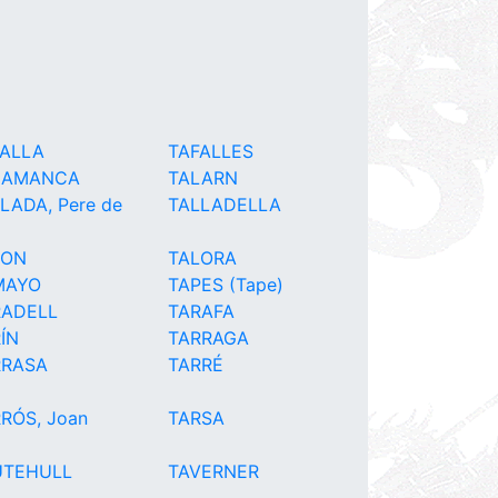
FALLA
TAFALLES
LAMANCA
TALARN
LADA, Pere de
TALLADELLA
LON
TALORA
MAYO
TAPES (Tape)
RADELL
TARAFA
ÍN
TARRAGA
RRASA
TARRÉ
RÓS, Joan
TARSA
UTEHULL
TAVERNER