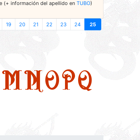
e (+ información del apellido en
TUBO
)
19
20
21
22
23
24
25
M
N
O
P
Q