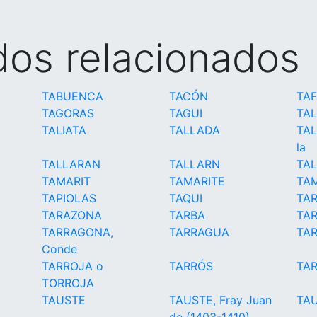
idos relacionados
TABUENCA
TACÓN
TA
TAGORAS
TAGUI
TA
TALIATA
TALLADA
TAL
la
TALLARAN
TALLARN
TA
TAMARIT
TAMARITE
TA
TAPIOLAS
TAQUI
TA
TARAZONA
TARBA
TAR
TARRAGONA,
TARRAGUA
TA
Conde
TARROJA o
TARRÓS
TAR
TORROJA
TAUSTE
TAUSTE, Fray Juan
TA