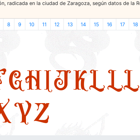
ón, radicada en la ciudad de Zaragoza, según datos de la R
8
9
10
11
12
13
14
15
16
17
18
F
G
H
I
J
K
L
LL
X
Y
Z