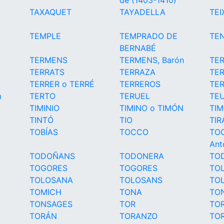
de (1403-1410)
TAXAQUET
TAYADELLA
TEI
TEMPLE
TEMPRADO DE
TE
BERNABÉ
TERMENS
TERMENS, Barón
TE
TERRATS
TERRAZA
TE
TERRER o TERRÉ
TERREROS
TE
m
TERTO
TERUEL
TE
TIMINIO
TIMINO o TIMÓN
TIM
TINTÓ
TIO
TI
TOBÍAS
TOCCO
TOC
Ant
TODOÑANS
TODONERA
TO
TOGORES
TOGORES
TO
TOLOSANA
TOLOSANS
TO
TOMICH
TONA
TO
TONSAGES
TOR
TO
TORÁN
TORANZO
TO