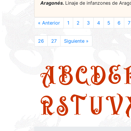
Aragonés.
Linaje de infanzones de Arag
« Anterior
1
2
3
4
5
6
7
26
27
Siguiente »
A
B
C
D
E
R
S
T
U
V