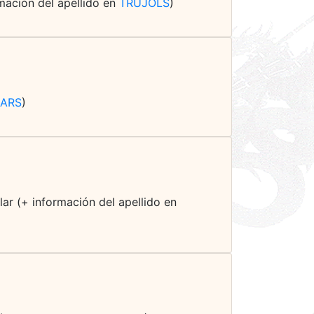
rmación del apellido en
TRUJOLS
)
LARS
)
ar (+ información del apellido en