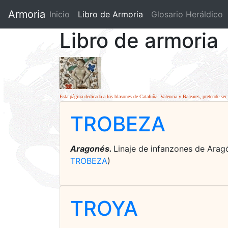
Armoria
Inicio
Libro de Armoria
(current)
Glosario Heráldico
Libro de armoria
Esta página dedicada a los blasones de Cataluña, Valencia y Baleares, pretende ser 
TROBEZA
Aragonés.
Linaje de infanzones de Aragó
TROBEZA
)
TROYA