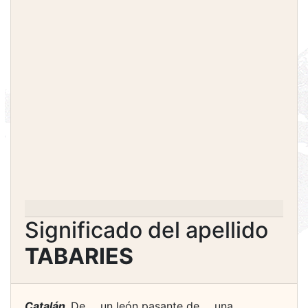
Significado del apellido
TABARIES
Catalán.
De ... un león pasante de ... una