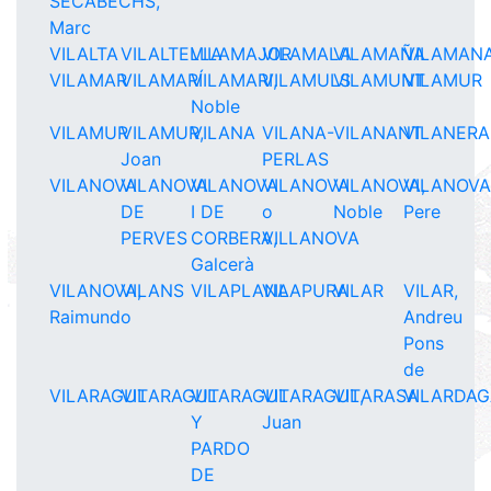
SECABECHS,
Marc
VILALTA
VILALTELLA
VILAMAJOR
VILAMALA
VILAMAÑA
VILAMAN
VILAMAR
VILAMARÍ
VILAMARI,
VILAMULS
VILAMUNT
VILAMUR
Noble
VILAMUR
VILAMUR,
VILANA
VILANA-
VILANANT
VILANERA
Joan
PERLAS
VILANOVA
VILANOVA
VILANOVA
VILANOVA
VILANOVA,
VILANOVA
DE
I DE
o
Noble
Pere
PERVES
CORBERA,
VILLANOVA
Galcerà
VILANOVA,
VILANS
VILAPLANA
VILAPURA
VILAR
VILAR,
Raimundo
Andreu
Pons
de
VILARAGUT
VILARAGUT
VILARAGUT
VILARAGUT,
VILARASA
VILARDA
Y
Juan
PARDO
DE