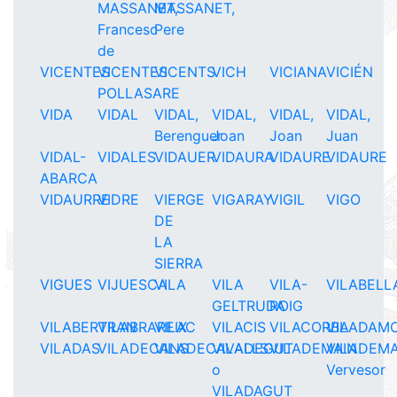
MASSANET,
MASSANET,
Francesc
Pere
de
VICENTES
VICENTES
VICENTS
VICH
VICIANA
VICIÉN
POLLASARE
VIDA
VIDAL
VIDAL,
VIDAL,
VIDAL,
VIDAL,
Berenguer
Joan
Joan
Juan
VIDAL-
VIDALES
VIDAUER
VIDAURA
VIDAURE
VIDAURE
ABARCA
VIDAURRE
VIDRE
VIERGE
VIGARAY
VIGIL
VIGO
DE
LA
SIERRA
VIGUES
VIJUESCA
VILA
VILA
VILA-
VILABELL
GELTRUDA
ROIG
VILABERTRAN
VILABRAREIX
VILAC
VILACIS
VILACORBA
VILADAM
VILADAS
VILADECANS
VILADECAVALLS
VILADEGUT
VILADEMAIN
VILADEMA
o
Vervesor
VILADAGUT