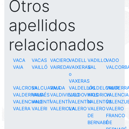
Otros
apellidos
relacionados
VACA
VACAS
VACIERO
VADELL
VADILLO
VADO
VAIA
VAILLÓ
VAIREDA
VAIXERAS
VAL
VALCORB
o
VAXERAS
VALCROSA
VALCUARMA
VALDA
VALDELLÓS
VALDELOMAR
VALDERR
VALDERRAMA
VALDÉS
VALDIVIELSO
VALDOVINOS
VALDRICH
VALENCIA
VALENCIANO
VALENTÍ
VALENTÍ
VALENTÍN
VALENTÓS
VALENZU
VALERA
VALERI
VALERIOLA
VALERO
VALERO
VALERO
DE
FRANCO
BERNABÉ
DE