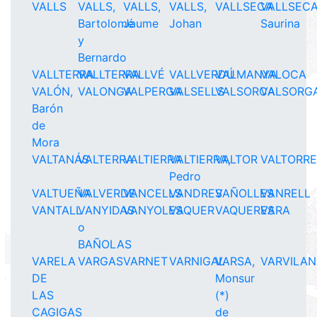
VALLS
VALLS,
VALLS,
VALLS,
VALLSECA
VALLSECA
Bartolomé
Jaume
Johan
Saurina
y
Bernardo
VALLTERRA
VALLTERRA
VALLVÉ
VALLVERDÚ
VALMANYA
VALOCA
VALÓN,
VALONGA
VALPERGA
VALSELLS
VALSORCA
VALSORG
Barón
de
Mora
VALTANÁS
VALTERRA
VALTIERRA
VALTIERRA,
VALTOR
VALTORR
Pedro
VALTUEÑA
VALVERDE
VANCELLS
VANDRES
VAÑOLLES
VANRELL
VANTALL
VANYIDAS
VANYOLES
VAQUER
VAQUERES
VARA
o
BAÑOLAS
VARELA
VARGAS
VARNET
VARNIGAL
VARSA,
VARVILAN
DE
Monsur
LAS
(*)
CAGIGAS
de