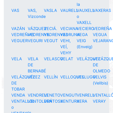
la
VAS
VAS,
VASLA
VAURELL
VAUXELL
VAXERAS
Vizconde
o
VAXELL
VAZÁN
VÁZQUEZ
VECIÁ.
VECIANA
VECIERO
VEDREÑA
VEDREÑIAS
VEDRENYA
VEDRENYAS
VEDRUNA
VEGA
VEGUA
VEGUER
VEGURI
VEGUT
VEHI,
VEIG
VEJARAN
VEÍ,
(Enveig)
VEHY
VELA
VELA
VELASCO
VELAT
VELÁZQUEZ
VELÁZQU
DE
DE
BERNABÉ
OLMEDO
VELÁZQUEZ
VÉLEZ
VELLÍN
VELLOQUES
VELLUGO
VELVIS
DE
(Vellbis)
TOBAR
VENDA
VENDRELL
VENETO
VENGUT
VENRELL
VENTALL
VENTALLOL
VENTOLDRÁ
VENTOSA
VENTURA
VERA
VERAY
o