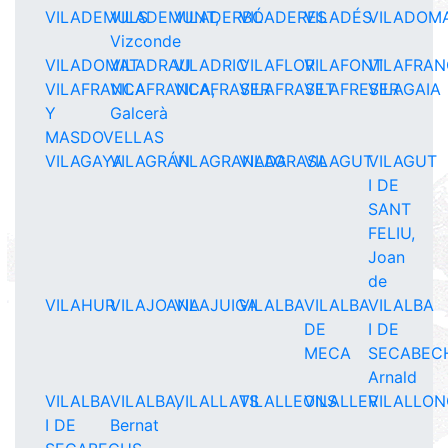
VILADEMULS
VILADEMUNT,
VILADERBÓ
VILADERES
VILADÉS
VILADOM
Vizconde
VILADOMAT
VILADRAU
VILADRIC
VILAFLOR
VILAFONT
VILAFRA
VILAFRANCA
VILAFRANCA,
VILAFRASER
VILAFRASET
VILAFRESER
VILAGAIA
Y
Galcerà
MASDOVELLAS
VILAGAYA
VILAGRÁN
VILAGRANADA
VILAGRASA
VILAGUT
VILAGUT
I DE
SANT
FELIU,
Joan
de
VILAHUR
VILAJOANA
VILAJUIGA
VILALBA
VILALBA
VILALBA
DE
I DE
MECA
SECABEC
Arnald
VILALBA
VILALBA,
VILALLATS
VILALLEONS
VILALLER
VILALLO
I DE
Bernat