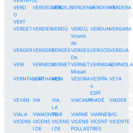
VENTAYOL
VERD
VERDEGUER
VERDEJO
VERDENIA
VERDENYA
VERDERA
O
VERT
VERDET
VERDIER
VERDÚ
VERDÚ,
VERDUN
VERGARA
Vicens
de
VERGER
VERGERS
VERGÉS
VERGES,
VERGÓS
VERGUA
De
VERI
VERNEDA
VERNET
VERNET,
VERNIGAL
VERNIOL
Miquel
VERNTALLAT
VERTHAMON
VES
VESORA
VESPÍN
VEYA
o
ESPÍ
VEYÁN
VIA
VIA,
VIACAMP
VIADÉ
VIADER
LA
VIALA
VIAMONTE
VIAR
VIARNE
VIARNÉS
VIC
VICENS
VICENS
VICENS
VICENS
VICENT
VICENTE
I DE
I DE
POLLASTRES