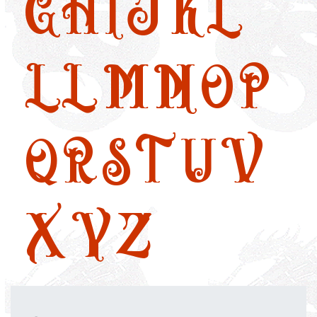
G
H
I
J
K
L
LL
M
N
O
P
Q
R
S
T
U
V
X
Y
Z