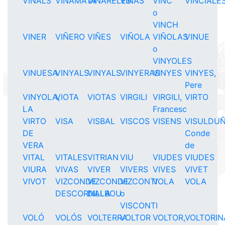
VIÑALS
VIÑAMATA
VIÑARELES
VIÑAS
VINC
VINCIALE
o
VINCH
VINER
VIÑERO
VIÑES
VIÑOLA
VIÑOLAS
VINUE
o
VINYOLES
VINUESA
VINYALS
VINYALS
VINYERAS
VINYES
VINYES,
Pere
VINYOLA,
VIOTA
VIOTAS
VIRGILI
VIRGILI,
VIRTO
LA
Francesc
VIRTO
VISA
VISBAL
VISCOS
VISENS
VISULDUÑ
DE
Conde
VERA
de
VITAL
VITALES
VITRIAN
VIU
VIUDES
VIUDES
VIURA
VIVAS
VIVER
VIVERS
VIVES
VIVET
VIVOT
VIZCONDE
VIZCONDE
VIZCONTI
VOLA
VOLA
DESCORNALBOU
DILLA
o
VISCONTI
VOLÓ
VOLÓS
VOLTERRA
VOLTOR
VOLTOR,
VOLTORIN