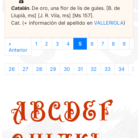
Catalán.
De oro, una flor de lis de gules. [B. de
Llupià, ms] [J. R. Vila, ms] [Ms 157].
Cat. (+ información del apellido en
VALLERIOLA
)
«
1
2
3
4
5
6
7
8
9
1
Anterior
26
27
28
29
30
31
32
33
34
3
A
B
C
D
E
F