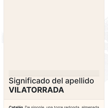
Significado del apellido
VILATORRADA
Catalán.
De sinople, una torre redonda, almenada