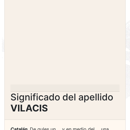
Significado del apellido
VILACIS
Catalán.
De gules un ... y en medio del ... una