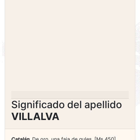
Significado del apellido
VILLALVA
Catalán.
De oro, una faja de gules. [Ms 450].