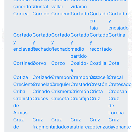
sacerdotal
triunfal
vallar
vídamo
Correa
Corrido
Corriendo
Cortado
Cortado
Cortado
en
y
faja
encajado
Cortado
Cortado
Cortado
Cortado
Cortado
Cortina
y
y
y
y
y
enclavado
flechado
flechado
medio
recortado
partido
Cortinado
Corvo
Corzo
Cosido-
Costilla
Cota
a
Cotiza
Cotizado
Crampón
Cramponado
Crancelín
Crecal
Creciente
Crenelado
Crequier
Crestado
Crestón
Cretesado
Criba
Crinado
Crismera
Crismón
Crista
Croesan
Cronista
Cruces
Cruceta
Crucifijo.
Cruz
Cruz
de
de
Armas
Lorena
Cruz
Cruz
Cruz
Cruz
Cruz
Cruz
de
fragmentada
ortodoxa
patriarcal
potenzada
rayonante