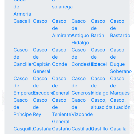
de
solariega
Armería
Cascall
Casco
Casco
Casco
Casco
Casco
de
de
de
de
Almirante
Antiguo
Barón
Bastardo
Hidalgo
Casco
Casco
Casco
Casco
Casco
Casco
de
de
de
de
de
de
Canciller
Capitán
Conde
Condestable
Doncel
Duque
General
Soberano
Casco
Casco
Casco
Casco
Casco
Casco
de
de
de
de
de
de
Emperador
Escudero
General
Generoso
Hidalgo
Marqués
Casco
Casco
Casco
Casco
Casco,
Casco,
de
de
de
de
situación
situación
Príncipe
Rey
Teniente
Vizconde
General
Casquillo
Castaña
Castaño
Castillada-
Castillo
Casulla