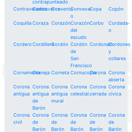
contrapunteado
Contraverados
Contraveros
Convento
Convexa-
Copa
Copón
o
Coquilla
Coraza
Corazón
Corazón
Corbo
Cordada-
del
o
escudo
Cordero
Cordillera
Cordón
Cordón
Cordonado
Cordones
de
y
San
collares
Francisco
Cornamenta
Corneja
Corneta
Cornucopia
Corona
Corona
abierta
Corona
Corona
Corona
Corona
Corona
Corona
antigua
antigua
antigua
celestial.
cerrada
cívica
de
mural
Barón
Corona
Corona
Corona
Corona
Corona
Corona
civil
de
de
de
de
de
Barón
Barón
Barón
Barón
Barón