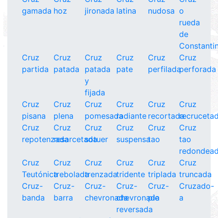
gamada
hoz
jironada
latina
nudosa
o
rueda
de
Constanti
Cruz
Cruz
Cruz
Cruz
Cruz
Cruz
partida
patada
patada
pate
perfilada
perforada
y
fijada
Cruz
Cruz
Cruz
Cruz
Cruz
Cruz
pisana
plena
pomesada
radiante
recortada
recruceta
Cruz
Cruz
Cruz
Cruz
Cruz
Cruz
repotenzada
resarcetada
sotuer
suspensa
tao
tao
redondea
Cruz
Cruz
Cruz
Cruz
Cruz
Cruz
Teutónica
trebolada
trenzada
tridente
triplada
truncada
Cruz-
Cruz-
Cruz-
Cruz-
Cruz-
Cruzado-
banda
barra
chevronada
chevronada
pie
a
reversada