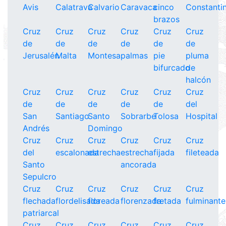
Avis
Calatrava
Calvario
Caravaca
cinco
Constanti
brazos
Cruz
Cruz
Cruz
Cruz
Cruz
Cruz
de
de
de
de
de
de
Jerusalén
Malta
Montesa
palmas
pie
pluma
bifurcado
de
halcón
Cruz
Cruz
Cruz
Cruz
Cruz
Cruz
de
de
de
de
de
del
San
Santiago
Santo
Sobrarbe
Tolosa
Hospital
Andrés
Domingo
Cruz
Cruz
Cruz
Cruz
Cruz
Cruz
del
escalonada
estrecha
estrecha
fijada
fileteada
Santo
ancorada
Sepulcro
Cruz
Cruz
Cruz
Cruz
Cruz
Cruz
flechada
flordelisada
floreada
florenzada
fretada
fulminante
patriarcal
Cruz
Cruz
Cruz
Cruz
Cruz
Cruz