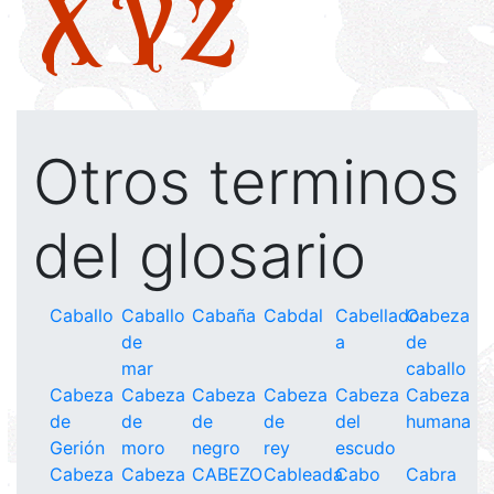
X
Y
Z
Otros terminos
del glosario
Caballo
Caballo
Cabaña
Cabdal
Cabellado-
Cabeza
de
a
de
mar
caballo
Cabeza
Cabeza
Cabeza
Cabeza
Cabeza
Cabeza
de
de
de
de
del
humana
Gerión
moro
negro
rey
escudo
Cabeza
Cabeza
CABEZO
Cableada
Cabo
Cabra