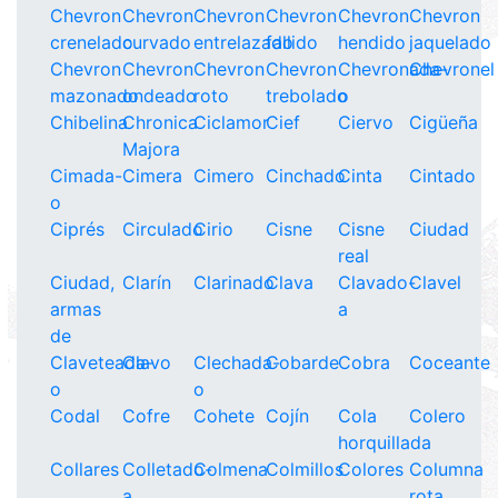
Chevron
Chevron
Chevron
Chevron
Chevron
Chevron
crenelado
curvado
entrelazado
fallido
hendido
jaquelado
Chevron
Chevron
Chevron
Chevron
Chevronada-
Chevronel
mazonado
ondeado
roto
trebolado
o
Chibelina
Chronica
Ciclamor
Cief
Ciervo
Cigüeña
Majora
Cimada-
Cimera
Cimero
Cinchado
Cinta
Cintado
o
Ciprés
Circulado
Cirio
Cisne
Cisne
Ciudad
real
Ciudad,
Clarín
Clarinado
Clava
Clavado-
Clavel
armas
a
de
Claveteada-
Clavo
Clechada-
Cobarde
Cobra
Coceante
o
o
Codal
Cofre
Cohete
Cojín
Cola
Colero
horquillada
Collares
Colletado-
Colmena
Colmillos
Colores
Columna
a
rota