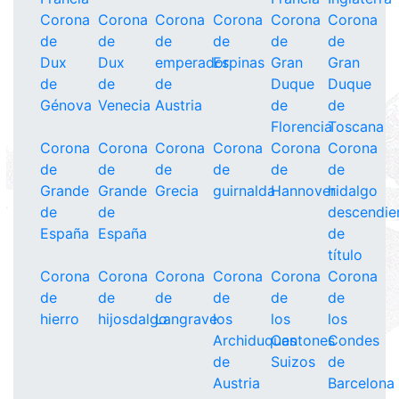
Corona
Corona
Corona
Corona
Corona
Corona
de
de
de
de
de
de
Dux
Dux
emperador
Espinas
Gran
Gran
de
de
de
Duque
Duque
Génova
Venecia
Austria
de
de
Florencia
Toscana
Corona
Corona
Corona
Corona
Corona
Corona
de
de
de
de
de
de
Grande
Grande
Grecia
guirnalda
Hannover
hidalgo
de
de
descendie
España
España
de
título
Corona
Corona
Corona
Corona
Corona
Corona
de
de
de
de
de
de
hierro
hijosdalgo
Langrave
los
los
los
Archiduques
Cantones
Condes
de
Suizos
de
Austria
Barcelona