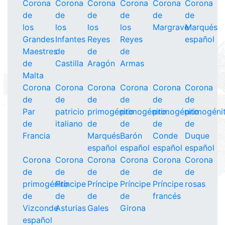
Corona
Corona
Corona
Corona
Corona
Corona
de
de
de
de
de
de
los
los
los
los
Margrave
Marqués
Grandes
Infantes
Reyes
Reyes
español
Maestres
de
de
de
de
Castilla
Aragón
Armas
Malta
Corona
Corona
Corona
Corona
Corona
Corona
de
de
de
de
de
de
Par
patricio
primogénito
primogénito
primogénito
primogéni
de
italiano
de
de
de
de
Francia
Marqués
Barón
Conde
Duque
español
español
español
español
Corona
Corona
Corona
Corona
Corona
Corona
de
de
de
de
de
de
primogénito
Príncipe
Príncipe
Príncipe
Príncipe
rosas
de
de
de
de
francés
Vizconde
Asturias
Gales
Girona
español