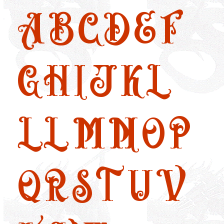
A
B
C
D
E
F
G
H
I
J
K
L
LL
M
N
O
P
Q
R
S
T
U
V