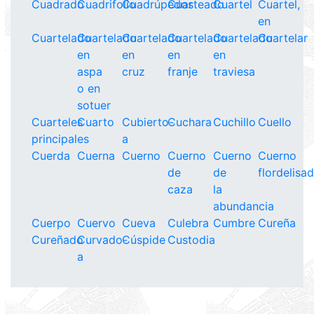
Cuadrado
Cuadrifolio
Cuadrúpedos
Cuarteado
Cuartel
Cuartel,
en
Cuartelado
Cuartelado
Cuartelado
Cuartelado
Cuartelado
Cuartelar
en
en
en
en
aspa
cruz
franje
traviesa
o en
sotuer
Cuarteles
Cuarto
Cubierto-
Cuchara
Cuchillo
Cuello
principales
a
Cuerda
Cuerna
Cuerno
Cuerno
Cuerno
Cuerno
de
de
flordelisa
caza
la
abundancia
Cuerpo
Cuervo
Cueva
Culebra
Cumbre
Cureña
Cureñado
Curvado-
Cúspide
Custodia
a