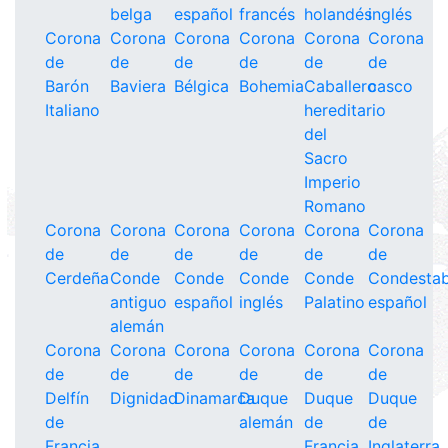
belga
español
francés
holandés
inglés
Corona
Corona
Corona
Corona
Corona
Corona
de
de
de
de
de
de
Barón
Baviera
Bélgica
Bohemia
Caballero
casco
Italiano
hereditario
del
Sacro
Imperio
Romano
Corona
Corona
Corona
Corona
Corona
Corona
de
de
de
de
de
de
Cerdeña
Conde
Conde
Conde
Conde
Condestab
antiguo
español
inglés
Palatino
español
alemán
Corona
Corona
Corona
Corona
Corona
Corona
de
de
de
de
de
de
Delfín
Dignidad
Dinamarca
Duque
Duque
Duque
de
alemán
de
de
Francia
Francia
Inglaterra