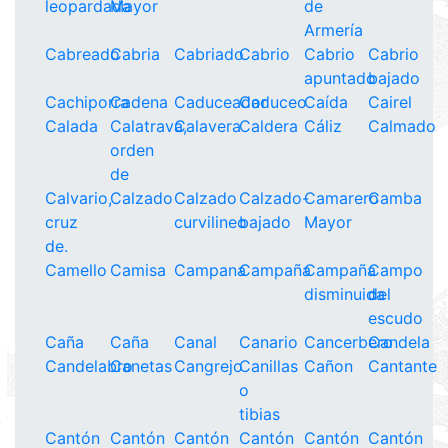
leopardada
Mayor
de
Armería
Cabreado
Cabria
Cabriado
Cabrio
Cabrio
Cabrio
apuntado
bajado
Cachiporra
Cadena
Caduceador
Caduceo
Caída
Cairel
Calada
Calatrava,
Calavera
Caldera
Cáliz
Calmado
orden
de
Calvario,
Calzado
Calzado
Calzado-
Camarero
Camba
cruz
curvilineo
bajado
Mayor
de.
Camello
Camisa
Campana
Campaña
Campaña
Campo
disminuida
del
escudo
Caña
Caña
Canal
Canario
Cancerbero
Candela
Candelabro
Canetas
Cangrejo
Canillas
Cañon
Cantante
o
tibias
Cantón
Cantón
Cantón
Cantón
Cantón
Cantón