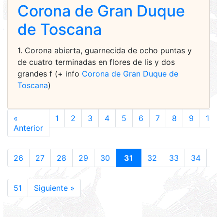
Corona de Gran Duque
de Toscana
1. Corona abierta, guarnecida de ocho puntas y
de cuatro terminadas en flores de lis y dos
grandes f (+ info
Corona de Gran Duque de
Toscana
)
«
1
2
3
4
5
6
7
8
9
10
Anterior
26
27
28
29
30
31
32
33
34
51
Siguiente »