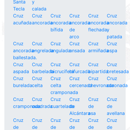
Santa
y
Tecla
calada
Cruz
Cruz
Cruz
Cruz
Cruz
Cruz
acuñada
ancorada
ancorada
ancorada
ancorada
ancorada
bífida
de
flechada.
y
arco
patada
Cruz
Cruz
Cruz
Cruz
Cruz
Cruz
ancorada-
angrelada
angulada
ansada
armiñada
aspa
ballestada.
Cruz
Cruz
Cruz
Cruz
Cruz
Cruz
aspada
barbelada
bicrucífera
bifurcada
bipartida
bretesada
Cruz
Cruz
Cruz
Cruz
Cruz
Cruz
burelada
celta
celta
cercenada
chevronada
coronada
cramponada
Cruz
Cruz
Cruz
Cruz
Cruz
Cruz
cramponada
cuadrada
cuartelada
de
de
de
Alcántara
asa
avellana
Cruz
Cruz
Cruz
Cruz
Cruz
Cruz
de
de
de
de
de
de