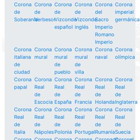
Corona
Corona
Corona
Corona
Corona
Corona
de
de
de
de
del
imperial
Soberanía
Verbesor
Vizconde
Vizconde
Sacro
germánica
español
inglés
Imperio
Romano
Imperio
Corona
Corona
Corona
Corona
Corona
Corona
italiana
mural
mural
mural
naval
olímpica
de
de
de
ciudad
pueblo
villa
Corona
Corona
Corona
Corona
Corona
Corona
papal
Real
Real
Real
Real
Real
de
de
de
de
de
Escocia
España
Francia
Holanda
Inglaterra
Corona
Corona
Corona
Corona
Corona
Corona
Real
Real
Real
Real
Real
Real
de
de
de
de
de
de
Italia
Nápoles
Polonia
Portugal
Rumanía
Suecia
Corona
Corona
Corona
Corona
Coronado
Coronel