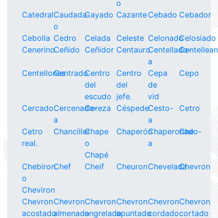
o
Catedral
Caudada-
Cayado
Cazante
Cebado
Cebador
o
Cebolla
Cedro
Celada
Celeste
Celonado
Celosiado
Cenerino
Ceñido
Ceñidor
Centauro
Centellado-
Centellean
a
Centellones
Centrado
Centro
Centro
Cepa
Cepo
del
del
de
escudo
jefe.
vid
Cercado
Cercenado-
Cereza
Céspede
Cesto-
Cetro
a
a
Cetro
Chanciller
Chape
Chaperón
Chaperonado-
Che
real.
o
a
Chapé
Chebiron
Chef
Cheif
Cheuron
Chevelada
Chevron
o
Cheviron
Chevron
Chevron
Chevron
Chevron
Chevron
Chevron
acostado
almenado
angrelado
apuntado
cordado
cortado