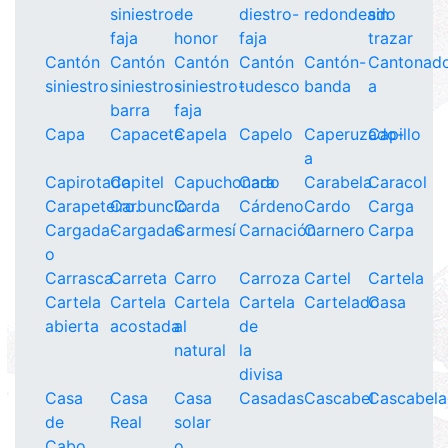
siniestro-
de
diestro-
redondeado
sin
faja
honor
faja
trazar
Cantón
Cantón
Cantón
Cantón
Cantón-
Cantonad
siniestro
siniestro-
siniestro-
tudesco
banda
a
barra
faja
Capa
Capacete
Capela
Capelo
Caperuzado-
Capillo
a
Capirotado
Capitel
Capuchonado
Cara
Carabela
Caracol
Carapeteiro.
Carbunclo
Carda
Cárdeno
Cardo
Carga
Cargada-
Cargadas
Carmesí
Carnación
Carnero
Carpa
o
Carrasca
Carreta
Carro
Carroza
Cartel
Cartela
Cartela
Cartela
Cartela
Cartela
Cartelado
Casa
abierta
acostada
al
de
natural
la
divisa
Casa
Casa
Casa
Casadas
Cascabel
Cascabel
de
Real
solar
Cabo
o