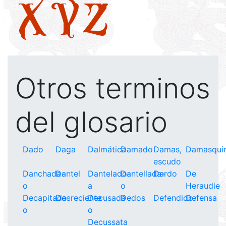
X
Y
Z
Otros terminos
del glosario
Dado
Daga
Dalmática
Damado
Damas,
Damasqui
escudo
Danchada-
Dantel
Dantelado-
Dantellada-
Dardo
De
o
a
o
Heraudie
Decapitada-
Decreciente
Decusada
Dedos
Defendido
Defensa
o
o
Decussata