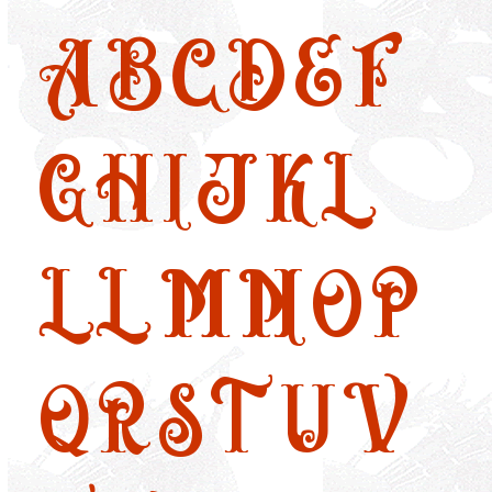
A
B
C
D
E
F
G
H
I
J
K
L
LL
M
N
O
P
Q
R
S
T
U
V