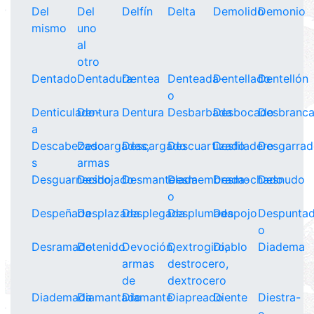
Del
Del
Delfín
Delta
Demolido
Demonio
mismo
uno
al
otro
Dentado
Dentadura
Dentea
Denteada-
Dentellado
Dentellón
o
Denticulado-
Dentura
Dentura
Desbarbada
Desbocado
Desbranc
a
Descabezado-
Descargadas,
Descargado
Descuartizado
Desfiladero
Desgarra
s
armas
Desguarnecido
Deshojado
Desmantelada
Desmembrada-
Desmochado
Desnudo
o
Despeñada
Desplazada
Desplegada
Desplumada
Despojo
Despunta
o
Desramado
Detenido
Devoción,
Dextrogiro,
Diablo
Diadema
armas
destrocero,
de
dextrocero
Diademada
Diamantado
Diamante
Diapreado
Diente
Diestra-