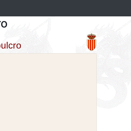
ro
pulcro